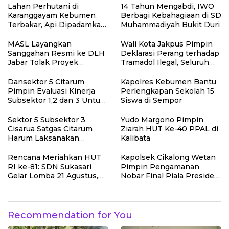
Lahan Perhutani di
14 Tahun Mengabdi, IWO
Karanggayam Kebumen
Berbagi Kebahagiaan di SD
Terbakar, Api Dipadamkan
Muhammadiyah Bukit Duri
Manual
MASL Layangkan
Wali Kota Jakpus Pimpin
Sanggahan Resmi ke DLH
Deklarasi Perang terhadap
Jabar Tolak Proyek
Tramadol Ilegal, Seluruh
Geothermal Tampomas
Elemen Tanah Abang
Bawa Bukti 14 Situs Cagar
Bergerak Bersama
Dansektor 5 Citarum
Kapolres Kebumen Bantu
Budaya dan Risiko Gempa
Pimpin Evaluasi Kinerja
Perlengkapan Sekolah 15
Sesar Baribis
Subsektor 1,2 dan 3 Untuk
Siswa di Sempor
Tingkat kan Efektivitas
Program Pemulihan
Sektor 5 Subsektor 3
Yudo Margono Pimpin
Lingkungan
Cisarua Satgas Citarum
Ziarah HUT Ke-40 PPAL di
Harum Laksanakan
Kalibata
Penanaman Pohon di
Lahan Pascalongsor dan
Rencana Meriahkan HUT
Kapolsek Cikalong Wetan
Perkuat Edukasi
RI ke-81: SDN Sukasari
Pimpin Pengamanan
Kepedulian Lingkungan
Gelar Lomba 21 Agustus,
Nobar Final Piala Presiden
Tanpa Pungutan
2026, Situasi Berlangsung
Sepekarpun
Aman dan Kondusif
Recommendation for You