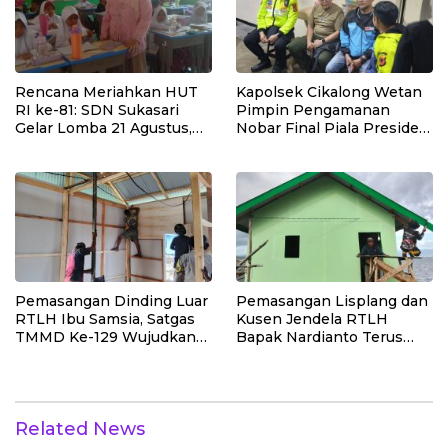
Rencana Meriahkan HUT
Kapolsek Cikalong Wetan
RI ke-81: SDN Sukasari
Pimpin Pengamanan
Gelar Lomba 21 Agustus,
Nobar Final Piala Presiden
Tanpa Pungutan
2026, Situasi Berlangsung
Sepekarpun
Aman dan Kondusif
Pemasangan Dinding Luar
Pemasangan Lisplang dan
RTLH Ibu Samsia, Satgas
Kusen Jendela RTLH
TMMD Ke-129 Wujudkan
Bapak Nardianto Terus
Hunian Layak bagi Warga
Dikebut Satgas TMMD Ke-
129
Related News