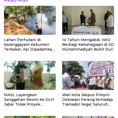
Lahan Perhutani di
14 Tahun Mengabdi, IWO
Karanggayam Kebumen
Berbagi Kebahagiaan di SD
Terbakar, Api Dipadamkan
Muhammadiyah Bukit Duri
Manual
MASL Layangkan
Wali Kota Jakpus Pimpin
Sanggahan Resmi ke DLH
Deklarasi Perang terhadap
Jabar Tolak Proyek
Tramadol Ilegal, Seluruh
Geothermal Tampomas
Elemen Tanah Abang
Bawa Bukti 14 Situs Cagar
Bergerak Bersama