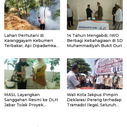
Lahan Perhutani di
14 Tahun Mengabdi, IWO
Karanggayam Kebumen
Berbagi Kebahagiaan di SD
Terbakar, Api Dipadamkan
Muhammadiyah Bukit Duri
Manual
MASL Layangkan
Wali Kota Jakpus Pimpin
Sanggahan Resmi ke DLH
Deklarasi Perang terhadap
Jabar Tolak Proyek
Tramadol Ilegal, Seluruh
Geothermal Tampomas
Elemen Tanah Abang
Bawa Bukti 14 Situs Cagar
Bergerak Bersama
Budaya dan Risiko Gempa
Sesar Baribis