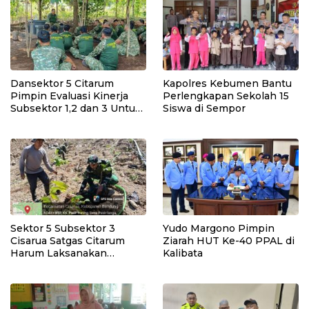
Budaya dan Risiko Gempa
Sesar Baribis
Dansektor 5 Citarum
Kapolres Kebumen Bantu
Pimpin Evaluasi Kinerja
Perlengkapan Sekolah 15
Subsektor 1,2 dan 3 Untuk
Siswa di Sempor
Tingkat kan Efektivitas
Program Pemulihan
Lingkungan
Sektor 5 Subsektor 3
Yudo Margono Pimpin
Cisarua Satgas Citarum
Ziarah HUT Ke-40 PPAL di
Harum Laksanakan
Kalibata
Penanaman Pohon di
Lahan Pascalongsor dan
Perkuat Edukasi
Kepedulian Lingkungan