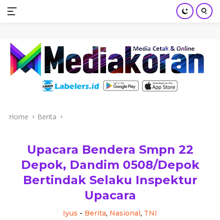
mediakoran.com
Skip
to
content
Home
Berita
Upacara Bendera Smpn 22
Depok, Dandim 0508/Depok
Bertindak Selaku Inspektur
Upacara
Iyus
-
Berita
,
Nasional
,
TNI