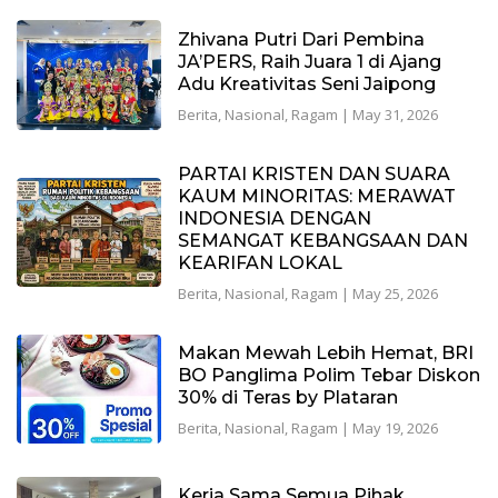
Zhivana Putri Dari Pembina
JA’PERS, Raih Juara 1 di Ajang
Adu Kreativitas Seni Jaipong
Berita
,
Nasional
,
Ragam
|
May 31, 2026
PARTAI KRISTEN DAN SUARA
KAUM MINORITAS: MERAWAT
INDONESIA DENGAN
SEMANGAT KEBANGSAAN DAN
KEARIFAN LOKAL
Berita
,
Nasional
,
Ragam
|
May 25, 2026
Makan Mewah Lebih Hemat, BRI
BO Panglima Polim Tebar Diskon
30% di Teras by Plataran
Berita
,
Nasional
,
Ragam
|
May 19, 2026
Kerja Sama Semua Pihak