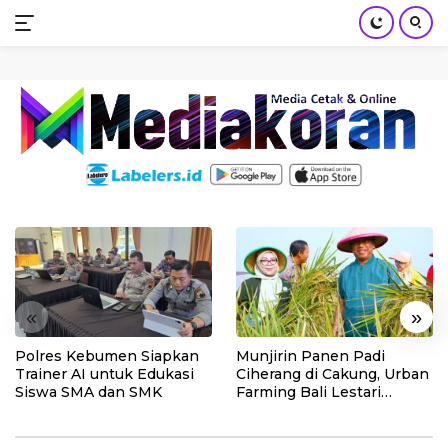
mediakoran.com
Skip
to
content
«
»
Polres Kebumen Siapkan
Munjirin Panen Padi
Trainer AI untuk Edukasi
Ciherang di Cakung, Urban
Siswa SMA dan SMK
Farming Bali Lestari
Hasilkan 10 Ton Gabah