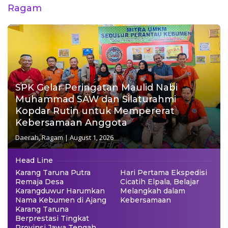
Ragam
SPK Gelar Peringatan Maulid Nabi
Muhammad SAW dan Silaturahmi
Kopdar Rutin untuk Mempererat
Kebersamaan Anggota
Daerah
,
Ragam
|
August 1, 2026
Head Line
Karang Taruna Putra
Hari Pertama Ekspedisi
Remaja Desa
Cicatih Elpala, Belajar
Karangduwur Harumkan
Melangkah dalam
Nama Kebumen di Ajang
Kebersamaan
Karang Taruna
Berprestasi Tingkat
Provinsi Jawa Tengah