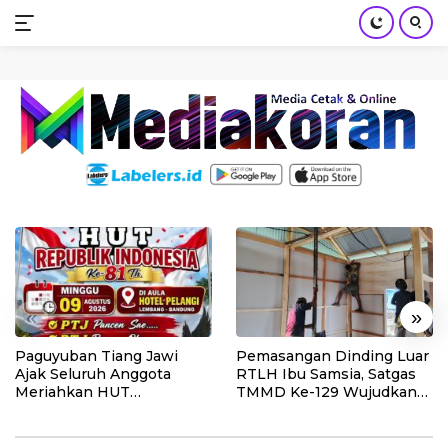
mediakoran.com
Skip
to
content
«
»
Paguyuban Tiang Jawi
Pemasangan Dinding Luar
Ajak Seluruh Anggota
RTLH Ibu Samsia, Satgas
Meriahkan HUT
TMMD Ke-129 Wujudkan
Kemerdekaan RI Ke-81
Hunian Layak bagi Warga