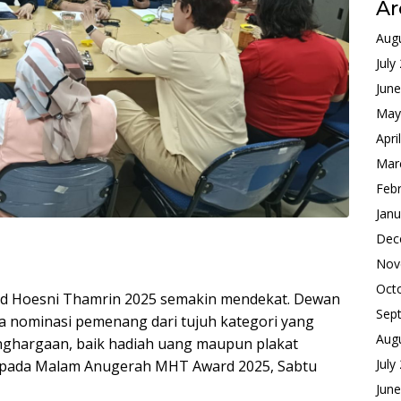
Ar
Aug
July
Jun
May
Apri
Mar
Feb
Janu
Dec
Nov
Oct
ad Hoesni Thamrin 2025 semakin mendekat. Dewan
Sep
 nominasi pemenang dari tujuh kategori yang
Aug
ghargaan, baik hadiah uang maupun plakat
July
 pada Malam Anugerah MHT Award 2025, Sabtu
Jun