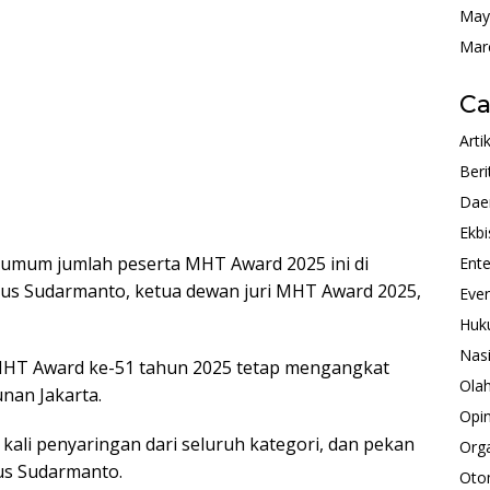
May
Mar
Ca
Arti
Beri
Dae
Ekbi
 umum jumlah peserta MHT Award 2025 ini di
Ente
gus Sudarmanto, ketua dewan juri MHT Award 2025,
Eve
Huk
Nas
MHT Award ke-51 tahun 2025 tetap mengangkat
Ola
nan Jakarta.
Opin
ali penyaringan dari seluruh kategori, dan pekan
Orga
us Sudarmanto.
Oto