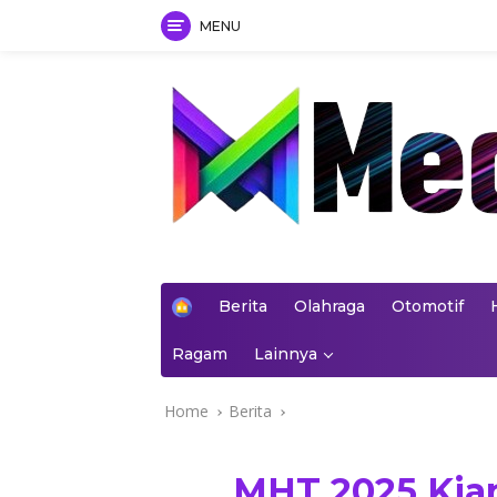
MENU
Skip
to
content
mediakoran.com
H
Berita
Olahraga
Otomotif
o
m
Ragam
Lainnya
e
Home
Berita
MHT 2025 Kian