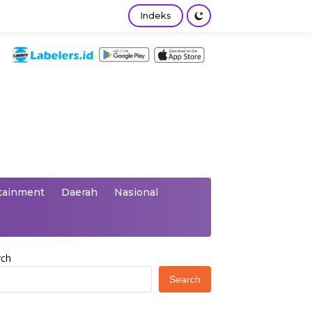
Indeks
tainment
Daerah
Nasional
rch
Search