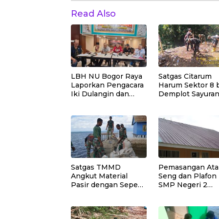
Read Also
LBH NU Bogor Raya
Satgas Citarum
Laporkan Pengacara
Harum Sektor 8 
Iki Dulangin dan
Demplot Sayura
Kliennya ke
pengaplikasian
Bareskrim Polri
Pupuk Kosasih s
Perkuat Edukasi
Lingkungan dan
Pendataan Terna
Wilayah Binaan
Satgas TMMD
Pemasangan At
Angkut Material
Seng dan Plafon
Pasir dengan Sepeda
SMP Negeri 2
Motor untuk
Bungku Selatan
Pekerjaan Rabat
Rampung
Beton Jalan