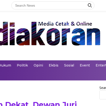
Hukum
Politik
Opini
Ekbis
Sosial
Event
Enter
Sea
 Dekat, Dewan Juri