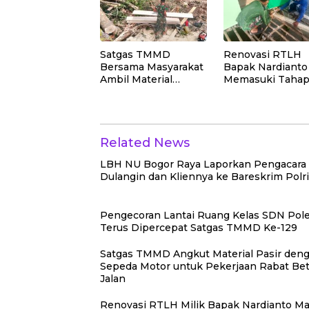
Satgas TMMD
Renovasi RTLH
Bersama Masyarakat
Bapak Nardianto
Ambil Material
Memasuki Taha
Papan untuk
Pemasangan Lan
Pekerjaan RTLH
Teras Rumah
Related News
LBH NU Bogor Raya Laporkan Pengacara 
Dulangin dan Kliennya ke Bareskrim Polri
Pengecoran Lantai Ruang Kelas SDN Pole
Terus Dipercepat Satgas TMMD Ke-129
Satgas TMMD Angkut Material Pasir den
Sepeda Motor untuk Pekerjaan Rabat Be
Jalan
Renovasi RTLH Milik Bapak Nardianto Ma