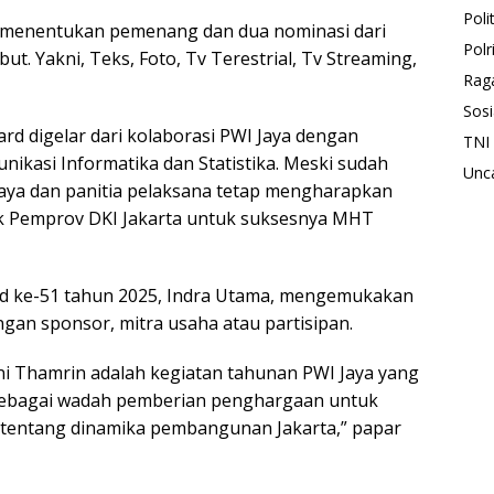
Polit
an menentukan pemenang dan dua nominasi dari
Polr
t. Yakni, Teks, Foto, Tv Terestrial, Tv Streaming,
Rag
Sosi
 digelar dari kolaborasi PWI Jaya dengan
TNI
nikasi Informatika dan Statistika. Meski sudah
Unc
aya dan panitia pelaksana tetap mengharapkan
ik Pemprov DKI Jakarta untuk suksesnya MHT
d ke-51 tahun 2025, Indra Utama, mengemukakan
an sponsor, mitra usaha atau partisipan.
i Thamrin adalah kegiatan tahunan PWI Jaya yang
 sebagai wadah pemberian penghargaan untuk
as tentang dinamika pembangunan Jakarta,” papar