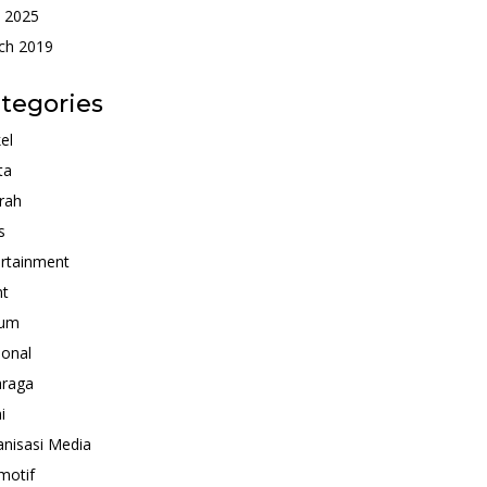
 2025
ch 2019
tegories
kel
ta
rah
s
rtainment
nt
um
ional
hraga
i
nisasi Media
motif