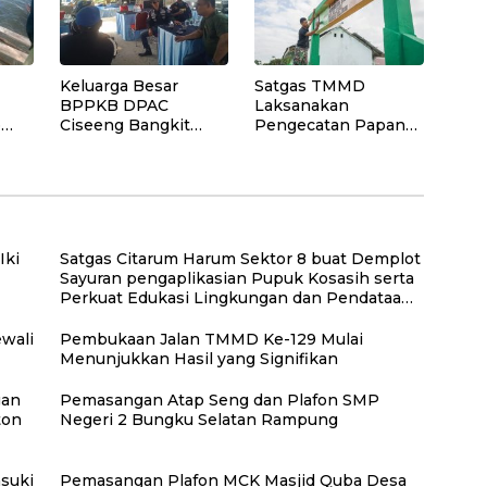
Keluarga Besar
Satgas TMMD
BPPKB DPAC
Laksanakan
p
Ciseeng Bangkit
Pengecatan Papan
tai
Hadiri Pernikahan
Nama SD Negeri
Anak Rahmat
Polewali
Hidayat, SH (Reza)
Iki
Satgas Citarum Harum Sektor 8 buat Demplot
Sayuran pengaplikasian Pupuk Kosasih serta
Perkuat Edukasi Lingkungan dan Pendataan
Ternak di Wilayah Binaan
wali
Pembukaan Jalan TMMD Ke-129 Mulai
Menunjukkan Hasil yang Signifikan
gan
Pemasangan Atap Seng dan Plafon SMP
ton
Negeri 2 Bungku Selatan Rampung
suki
Pemasangan Plafon MCK Masjid Quba Desa