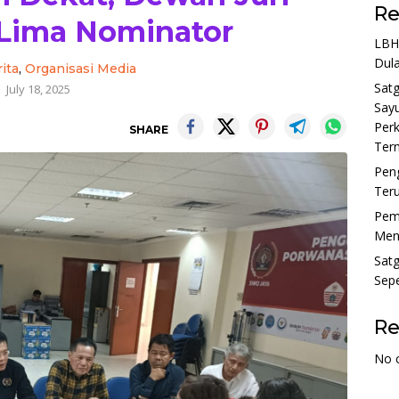
Re
Lima Nominator
LBH
Dula
ita
,
Organisasi Media
Sat
July 18, 2025
Sayu
Perk
SHARE
Tern
Pen
Ter
Pem
Menu
Sat
Sepe
R
No 