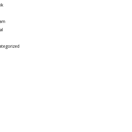
ik
i
am
al
ategorized