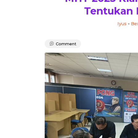
Tentukan 
Iyus
-
Ber
Comment