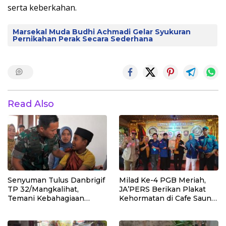
serta keberkahan.
Marsekal Muda Budhi Achmadi Gelar Syukuran
Pernikahan Perak Secara Sederhana
Read Also
Senyuman Tulus Danbrigif
Milad Ke-4 PGB Meriah,
TP 32/Mangkalihat,
JA’PERS Berikan Plakat
Temani Kebahagiaan
Kehormatan di Cafe Saung
Anak-anak di Sunatan
Chiko Bogor
Massal