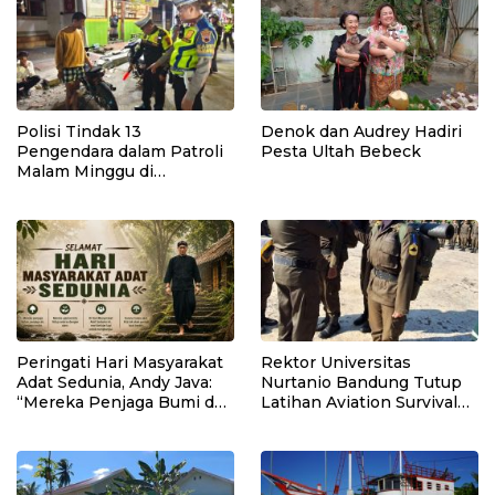
Polisi Tindak 13
Denok dan Audrey Hadiri
Pengendara dalam Patroli
Pesta Ultah Bebeck
Malam Minggu di
Kebumen, 10 Motor Pakai
Knalpot Brong
Peringati Hari Masyarakat
Rektor Universitas
Adat Sedunia, Andy Java:
Nurtanio Bandung Tutup
“Mereka Penjaga Bumi dan
Latihan Aviation Survival
Kearifan Kita”
Mahasiswa Fakultas
Teknik