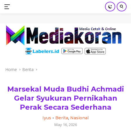
mediakoran.com
Skip
to
content
Home
Berita
Marsekal Muda Budhi Achmadi
Gelar Syukuran Pernikahan
Perak Secara Sederhana
Iyus
-
Berita
,
Nasional
May 16, 2026