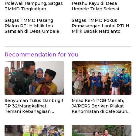
Polewali Rampung, Satgas
Perahu Kayu di Desa
TMMD Tingkatkan
Umbele Telah Selesai
Kerapian Fasilitas Sekolah
Satgas TMMD Pasang
Satgas TMMD Fokus
Plafon RTLH Milik Ibu
Pemasangan Lantai RTLH
Samsiah di Desa Umbele
Milik Bapak Nardianto
Recommendation for You
Senyuman Tulus Danbrigif
Milad Ke-4 PGB Meriah,
TP 32/Mangkalihat,
JA’PERS Berikan Plakat
Temani Kebahagiaan
Kehormatan di Cafe Saung
Anak-anak di Sunatan
Chiko Bogor
Massal