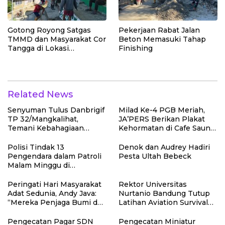
Gotong Royong Satgas
Pekerjaan Rabat Jalan
TMMD dan Masyarakat Cor
Beton Memasuki Tahap
Tangga di Lokasi
Finishing
Manunggal Air Bersih
Related News
Senyuman Tulus Danbrigif
Milad Ke-4 PGB Meriah,
TP 32/Mangkalihat,
JA’PERS Berikan Plakat
Temani Kebahagiaan
Kehormatan di Cafe Saung
Anak-anak di Sunatan
Chiko Bogor
Massal
Polisi Tindak 13
Denok dan Audrey Hadiri
Pengendara dalam Patroli
Pesta Ultah Bebeck
Malam Minggu di
Kebumen, 10 Motor Pakai
Knalpot Brong
Peringati Hari Masyarakat
Rektor Universitas
Adat Sedunia, Andy Java:
Nurtanio Bandung Tutup
“Mereka Penjaga Bumi dan
Latihan Aviation Survival
Kearifan Kita”
Mahasiswa Fakultas
Teknik
Pengecatan Pagar SDN
Pengecatan Miniatur