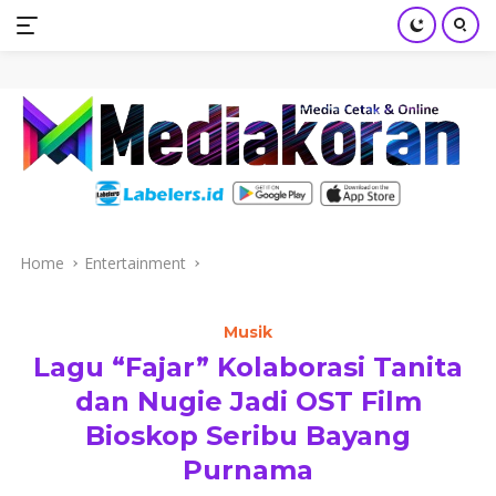
mediakoran.com
Skip
to
content
Home
Entertainment
Musik
Lagu “Fajar” Kolaborasi Tanita
dan Nugie Jadi OST Film
Bioskop Seribu Bayang
Purnama