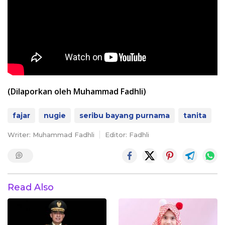
(Dilaporkan oleh Muhammad Fadhli)
fajar
nugie
seribu bayang purnama
tanita
Writer: Muhammad Fadhli
Editor: Fadhli
Read Also