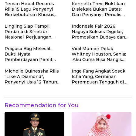
Teman Hebat Records
Kenneth Trevi Buktikan
Rilis 15 Lagu Penyanyi
Disleksia Bukan Batas:
Berkebutuhan Khusus,
Dari Penyanyi, Penulis
Dunia Musik Jadi Ruang
Lagu hingga Recording
Inklusif untuk Berkarya
Engineer
Lingling Siap Tampil
Indonesia Fair 2026
Perdana di Sinetron
Nagoya Sukses Digelar,
Nasional, Perjuangan
Promosikan Budaya dan
Perantau Asal Malang Jadi
Potensi Nusantara di
Sorotan
Jepang
Pragosa Bag Melesat,
Viral Momen Peluk
Bukti Nyata
Whitney Houston, Sania:
Pemberdayaan Persit
‘Aku Cuma Bisa Nangis
Yonkav 7
Bahagia
Michelle Quinessha Rilis
Inge Fang Angkat Sosok
“Like A Diamond”,
Icha Yang, Cerminan
Penyanyi Usia 12 Tahun
Perempuan Tangguh di
Siap Go Internasional
Era Digital
Recommendation for You