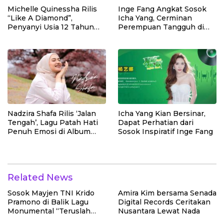
Michelle Quinessha Rilis
Inge Fang Angkat Sosok
“Like A Diamond”,
Icha Yang, Cerminan
Penyanyi Usia 12 Tahun
Perempuan Tangguh di
Siap Go Internasional
Era Digital
Nadzira Shafa Rilis ‘Jalan
Icha Yang Kian Bersinar,
Tengah’, Lagu Patah Hati
Dapat Perhatian dari
Penuh Emosi di Album
Sosok Inspiratif Inge Fang
Perdana
Related News
Sosok Mayjen TNI Krido
Amira Kim bersama Senada
Pramono di Balik Lagu
Digital Records Ceritakan
Monumental “Teruslah
Nusantara Lewat Nada
Melangkah”