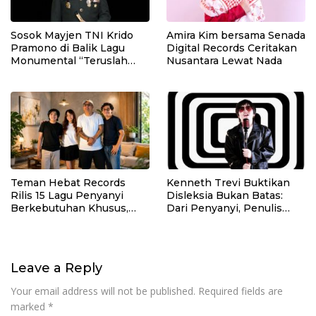
Sosok Mayjen TNI Krido
Amira Kim bersama Senada
Pramono di Balik Lagu
Digital Records Ceritakan
Monumental “Teruslah
Nusantara Lewat Nada
Melangkah”
Teman Hebat Records
Kenneth Trevi Buktikan
Rilis 15 Lagu Penyanyi
Disleksia Bukan Batas:
Berkebutuhan Khusus,
Dari Penyanyi, Penulis
Dunia Musik Jadi Ruang
Lagu hingga Recording
Inklusif untuk Berkarya
Engineer
Leave a Reply
Your email address will not be published.
Required fields are
marked
*