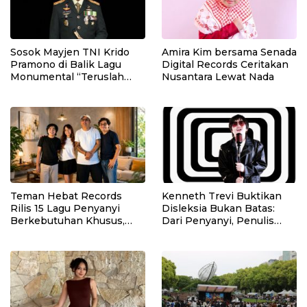
Sosok Mayjen TNI Krido
Amira Kim bersama Senada
Pramono di Balik Lagu
Digital Records Ceritakan
Monumental “Teruslah
Nusantara Lewat Nada
Melangkah”
Teman Hebat Records
Kenneth Trevi Buktikan
Rilis 15 Lagu Penyanyi
Disleksia Bukan Batas:
Berkebutuhan Khusus,
Dari Penyanyi, Penulis
Dunia Musik Jadi Ruang
Lagu hingga Recording
Inklusif untuk Berkarya
Engineer