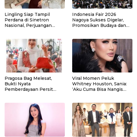
Lingling Siap Tampil
Indonesia Fair 2026
Perdana di Sinetron
Nagoya Sukses Digelar,
Nasional, Perjuangan
Promosikan Budaya dan
Perantau Asal Malang Jadi
Potensi Nusantara di
Sorotan
Jepang
Pragosa Bag Melesat,
Viral Momen Peluk
Bukti Nyata
Whitney Houston, Sania:
Pemberdayaan Persit
‘Aku Cuma Bisa Nangis
Yonkav 7
Bahagia