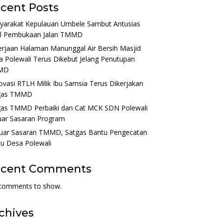
cent Posts
yarakat Kepulauan Umbele Sambut Antusias
il Pembukaan Jalan TMMD
rjaan Halaman Manunggal Air Bersih Masjid
 Polewali Terus Dikebut Jelang Penutupan
MD
vasi RTLH Milik Ibu Samsia Terus Dikerjakan
gas TMMD
gas TMMD Perbaiki dan Cat MCK SDN Polewali
uar Sasaran Program
Luar Sasaran TMMD, Satgas Bantu Pengecatan
u Desa Polewali
ecent Comments
comments to show.
chives