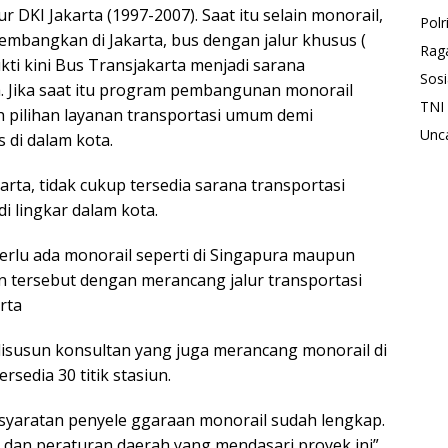
 DKI Jakarta (1997-2007). Saat itu selain monorail,
Polr
mbangkan di Jakarta, bus dengan jalur khusus (
Rag
kti kini Bus Transjakarta menjadi sarana
Sosi
. Jika saat itu program pembangunan monorail
TNI
h pilihan layanan transportasi umum demi
Unc
 di dalam kota.
arta, tidak cukup tersedia sarana transportasi
i lingkar dalam kota.
perlu ada monorail seperti di Singapura maupun
 tersebut dengan merancang jalur transportasi
rta
 disusun konsultan yang juga merancang monorail di
rsedia 30 titik stasiun.
rsyaratan penyele ggaraan monorail sudah lengkap.
dan peraturan daerah yang mendasari proyek ini”.