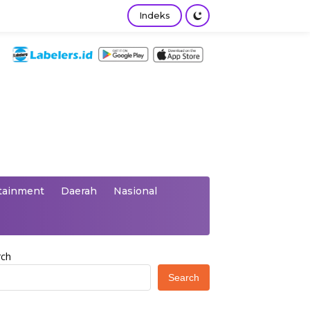
Indeks
tainment
Daerah
Nasional
rch
Search