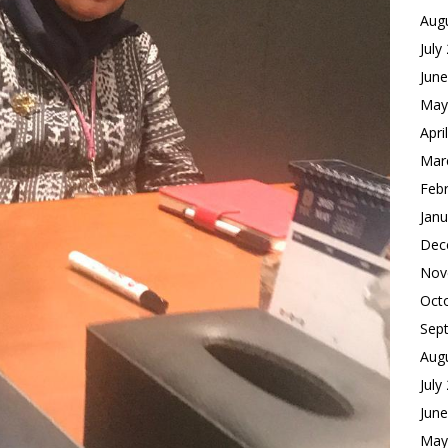
Aug
July
Jun
May
Apri
Mar
Feb
Janu
Dec
Nov
Oct
Sep
Aug
July
Jun
May