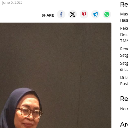
June 5, 2025
Re
Mas
SHARE
Has
Peke
Desa
TM
Reno
Sat
Sat
di L
Di 
Pust
R
No 
Ar