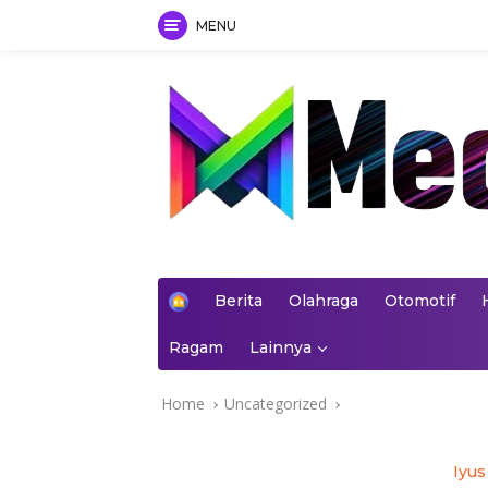
MENU
Skip
to
content
mediakoran.com
H
Berita
Olahraga
Otomotif
o
m
Ragam
Lainnya
e
Home
Uncategorized
Iyus