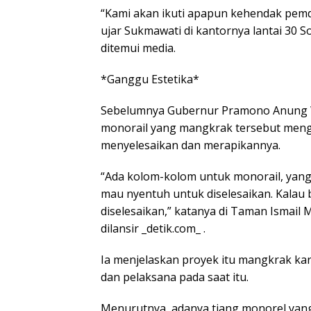
“Kami akan ikuti apapun kehendak pemd
ujar Sukmawati di kantornya lantai 30 
ditemui media.
*Ganggu Estetika*
Sebelumnya Gubernur Pramono Anung 
monorail yang mangkrak tersebut mengga
menyelesaikan dan merapikannya.
“Ada kolom-kolom untuk monorail, yang
mau nyentuh untuk diselesaikan. Kalau b
diselesaikan,” katanya di Taman Ismail Ma
dilansir _detik.com_ .
Ia menjelaskan proyek itu mangkrak ka
dan pelaksana pada saat itu.
Menurutnya, adanya tiang monorel ya