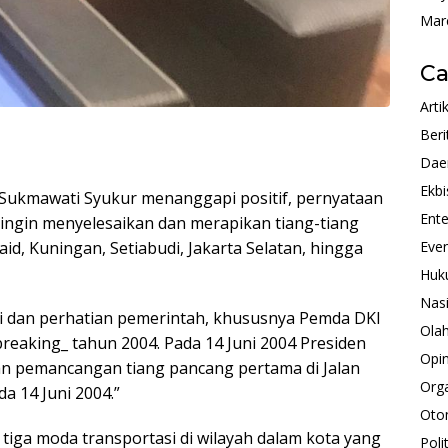
Mar
Ca
Arti
Beri
Dae
Ekbi
. Sukmawati Syukur menanggapi positif, pernyataan
Ente
ingin menyelesaikan dan merapikan tiang-tiang
d, Kuningan, Setiabudi, Jakarta Selatan, hingga
Eve
Huk
Nas
 dan perhatian pemerintah, khususnya Pemda DKI
Ola
reaking_ tahun 2004. Pada 14 Juni 2004 Presiden
Opin
n pemancangan tiang pancang pertama di Jalan
Orga
da 14 Juni 2004.”
Oto
 tiga moda transportasi di wilayah dalam kota yang
Polit