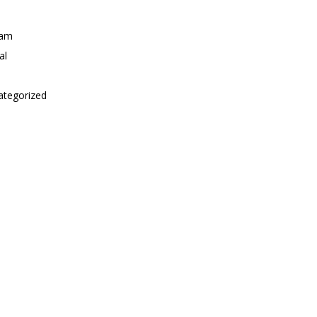
i
am
al
ategorized