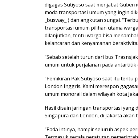
digagas Sutiyoso saat menjabat Gubernur
moda transportasi umum yang ingin dike
_busway_ ) dan angkutan sungai. “Terbu
transportasi umum pilihan utama warga
dilanjutkan, tentu warga bisa menamba
kelancaran dan kenyamanan beraktivitas
“Sebab setelah turun dari bus Trasnsjak
umum untuk perjalanan pada antartitik d
“Pemikiran Pak Sutiyoso saat itu tentu 
London Inggris. Kami merespon gagasan
umum monorail dalam wilayah kota Jaka
Hasil disain jaringan transportasi yang
Singapura dan London, di Jakarta akan te
“Pada intinya, hampir seluruh aspek pe
Termasuk segala peraturan pemerintah 