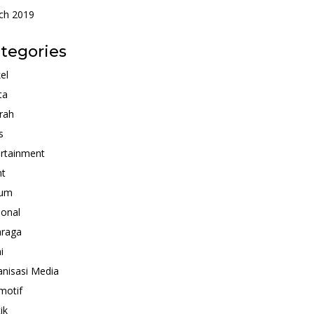
ch 2019
tegories
kel
ta
rah
s
rtainment
nt
um
ional
hraga
i
nisasi Media
motif
ik