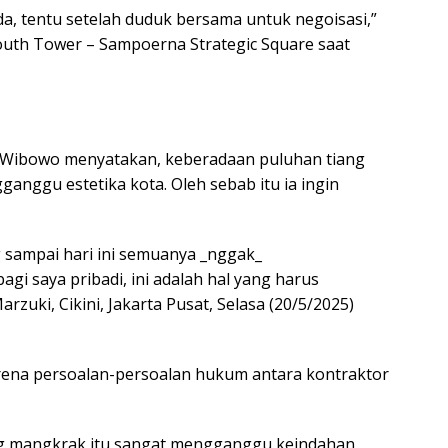
a, tentu setelah duduk bersama untuk negoisasi,”
South Tower – Sampoerna Strategic Square saat
Wibowo menyatakan, keberadaan puluhan tiang
nggu estetika kota. Oleh sebab itu ia ingin
 sampai hari ini semuanya _nggak_
agi saya pribadi, ini adalah hal yang harus
rzuki, Cikini, Jakarta Pusat, Selasa (20/5/2025)
rena persoalan-persoalan hukum antara kontraktor
ng mangkrak itu sangat mengganggu keindahan