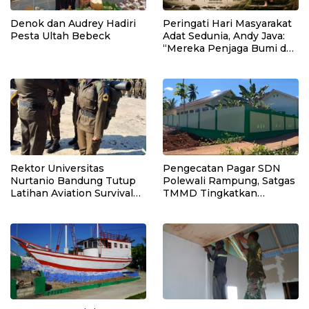
Denok dan Audrey Hadiri
Peringati Hari Masyarakat
Pesta Ultah Bebeck
Adat Sedunia, Andy Java:
“Mereka Penjaga Bumi dan
Kearifan Kita”
Rektor Universitas
Pengecatan Pagar SDN
Nurtanio Bandung Tutup
Polewali Rampung, Satgas
Latihan Aviation Survival
TMMD Tingkatkan
Mahasiswa Fakultas
Kerapian Fasilitas Sekolah
Teknik