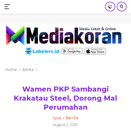
mediakoran.com
Skip
to
content
Home
Berita
Wamen PKP Sambangi
Krakatau Steel, Dorong Mal
Perumahan
Iyus
-
Berita
August 2, 2025