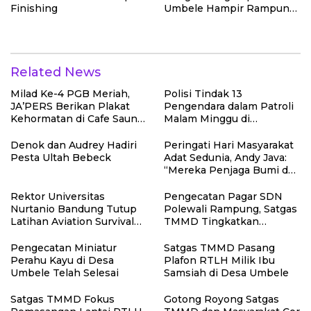
Finishing
Umbele Hampir Rampung
Berkat Sinergitas Satgas
TMMD dan Masyarakat
Related News
Milad Ke-4 PGB Meriah,
Polisi Tindak 13
JA’PERS Berikan Plakat
Pengendara dalam Patroli
Kehormatan di Cafe Saung
Malam Minggu di
Chiko Bogor
Kebumen, 10 Motor Pakai
Knalpot Brong
Denok dan Audrey Hadiri
Peringati Hari Masyarakat
Pesta Ultah Bebeck
Adat Sedunia, Andy Java:
“Mereka Penjaga Bumi dan
Kearifan Kita”
Rektor Universitas
Pengecatan Pagar SDN
Nurtanio Bandung Tutup
Polewali Rampung, Satgas
Latihan Aviation Survival
TMMD Tingkatkan
Mahasiswa Fakultas
Kerapian Fasilitas Sekolah
Teknik
Pengecatan Miniatur
Satgas TMMD Pasang
Perahu Kayu di Desa
Plafon RTLH Milik Ibu
Umbele Telah Selesai
Samsiah di Desa Umbele
Satgas TMMD Fokus
Gotong Royong Satgas