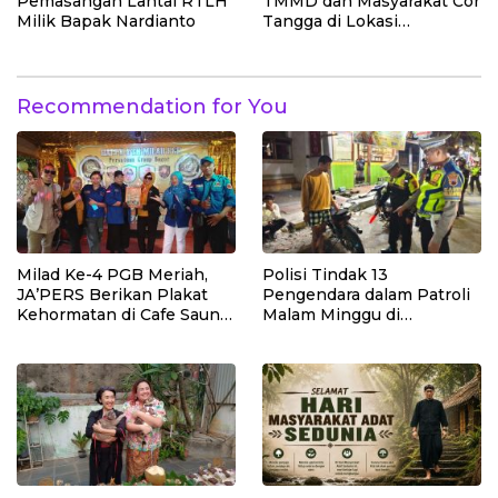
Pemasangan Lantai RTLH
TMMD dan Masyarakat Cor
Milik Bapak Nardianto
Tangga di Lokasi
Manunggal Air Bersih
Recommendation for You
Milad Ke-4 PGB Meriah,
Polisi Tindak 13
JA’PERS Berikan Plakat
Pengendara dalam Patroli
Kehormatan di Cafe Saung
Malam Minggu di
Chiko Bogor
Kebumen, 10 Motor Pakai
Knalpot Brong