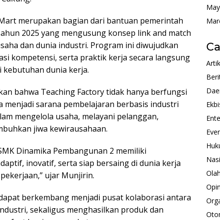
May
 Mart merupakan bagian dari bantuan pemerintah
Mar
Tahun 2025 yang mengusung konsep link and match
saha dan dunia industri. Program ini diwujudkan
Ca
kasi kompetensi, serta praktik kerja secara langsung
Arti
i kebutuhan dunia kerja.
Beri
Dae
an bahwa Teaching Factory tidak hanya berfungsi
ga menjadi sarana pembelajaran berbasis industri
Ekbi
am mengelola usaha, melayani pelanggan,
Ente
mbuhkan jiwa kewirausahaan.
Eve
Huk
san SMK Dinamika Pembangunan 2 memiliki
Nas
ptif, inovatif, serta siap bersaing di dunia kerja
Ola
kerjaan,” ujar Munjirin.
Opin
 dapat berkembang menjadi pusat kolaborasi antara
Orga
ndustri, sekaligus menghasilkan produk dan
Oto