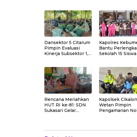
Api Dipadamkan
Muhammadiyah
Manual
Bukit Duri
Dansektor 5 Citarum
Kapolres Kebum
Pimpin Evaluasi
Bantu Perlengk
Kinerja Subsektor 1,2
Sekolah 15 Siswa
dan 3 Untuk Tingkat
Sempor
kan Efektivitas
Program Pemulihan
Lingkungan
Rencana Meriahkan
Kapolsek Cikalo
HUT RI ke-81: SDN
Wetan Pimpin
Sukasari Gelar
Pengamanan No
Lomba 21 Agustus,
Final Piala Presi
Tanpa Pungutan
2026, Situasi
Sepekarpun
Berlangsung Am
dan Kondusif