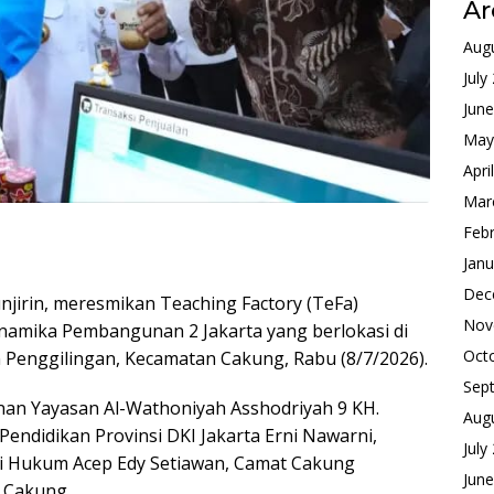
Ar
Aug
July
Jun
May
Apri
Mar
Feb
Janu
Dec
njirin, meresmikan Teaching Factory (TeFa)
Nov
inamika Pembangunan 2 Jakarta yang berlokasi di
Oct
 Penggilingan, Kecamatan Cakung, Rabu (8/7/2026).
Sep
inan Yayasan Al-Wathoniyah Asshodriyah 9 KH.
Aug
Pendidikan Provinsi DKI Jakarta Erni Nawarni,
July
asi Hukum Acep Edy Setiawan, Camat Cakung
Jun
 Cakung.