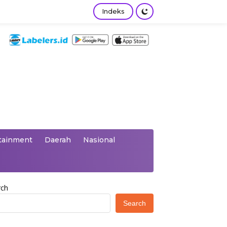
Indeks
tainment
Daerah
Nasional
rch
Search