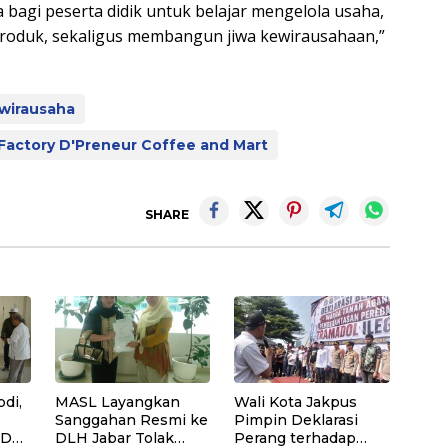
a bagi peserta didik untuk belajar mengelola usaha,
produk, sekaligus membangun jiwa kewirausahaan,”
rwirausaha
Factory D'Preneur Coffee and Mart
SHARE
di,
MASL Layangkan
Wali Kota Jakpus
Sanggahan Resmi ke
Pimpin Deklarasi
SD
DLH Jabar Tolak
Perang terhadap