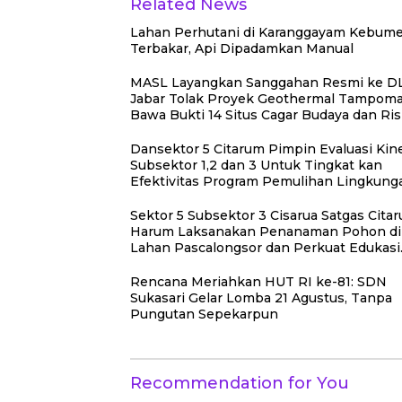
Related News
Lahan Perhutani di Karanggayam Kebum
Terbakar, Api Dipadamkan Manual
MASL Layangkan Sanggahan Resmi ke D
Jabar Tolak Proyek Geothermal Tampom
Bawa Bukti 14 Situs Cagar Budaya dan Ris
Gempa Sesar Baribis
Dansektor 5 Citarum Pimpin Evaluasi Kine
Subsektor 1,2 dan 3 Untuk Tingkat kan
Efektivitas Program Pemulihan Lingkun
Sektor 5 Subsektor 3 Cisarua Satgas Cita
Harum Laksanakan Penanaman Pohon di
Lahan Pascalongsor dan Perkuat Edukasi
Kepedulian Lingkungan
Rencana Meriahkan HUT RI ke-81: SDN
Sukasari Gelar Lomba 21 Agustus, Tanpa
Pungutan Sepekarpun
Recommendation for You