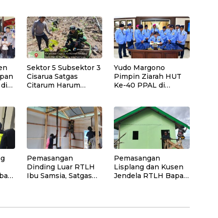
Proyek Geothermal
Tramadol Ilegal,
Tampomas Bawa
Seluruh Elemen
Bukti 14 Situs Cagar
Tanah Abang
Budaya dan Risiko
Bergerak Bersama
Gempa Sesar Baribis
en
Sektor 5 Subsektor 3
Yudo Margono
apan
Cisarua Satgas
Pimpin Ziarah HUT
 di
Citarum Harum
Ke-40 PPAL di
Laksanakan
Kalibata
Penanaman Pohon
di Lahan
Pascalongsor dan
Perkuat Edukasi
Kepedulian
Lingkungan
ng
Pemasangan
Pemasangan
Dinding Luar RTLH
Lisplang dan Kusen
bar
Ibu Samsia, Satgas
Jendela RTLH Bapak
den
TMMD Ke-129
Nardianto Terus
Wujudkan Hunian
Dikebut Satgas
an
Layak bagi Warga
TMMD Ke-129