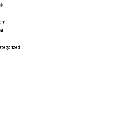
ik
i
am
al
ategorized