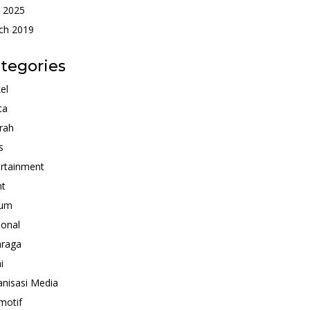
 2025
ch 2019
tegories
kel
ta
rah
s
rtainment
nt
um
ional
hraga
i
nisasi Media
motif