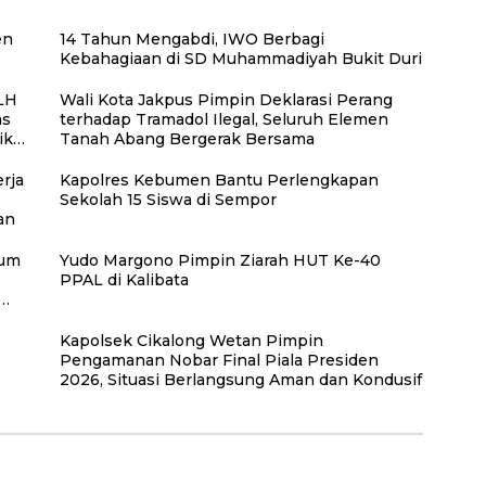
en
14 Tahun Mengabdi, IWO Berbagi
Kebahagiaan di SD Muhammadiyah Bukit Duri
LH
Wali Kota Jakpus Pimpin Deklarasi Perang
as
terhadap Tramadol Ilegal, Seluruh Elemen
iko
Tanah Abang Bergerak Bersama
rja
Kapolres Kebumen Bantu Perlengkapan
Sekolah 15 Siswa di Sempor
gan
rum
Yudo Margono Pimpin Ziarah HUT Ke-40
PPAL di Kalibata
Kapolsek Cikalong Wetan Pimpin
Pengamanan Nobar Final Piala Presiden
2026, Situasi Berlangsung Aman dan Kondusif