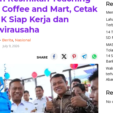
Re
 Coffee and Mart, Cetak
Men
K Siap Kerja dan
Lah
Ter
wirausaha
14 
SD 
-
Berita
,
Nasional
MAS
July 9, 2026
Tol
14 S
SHARE
Bari
Wali
terh
Aba
R
No 