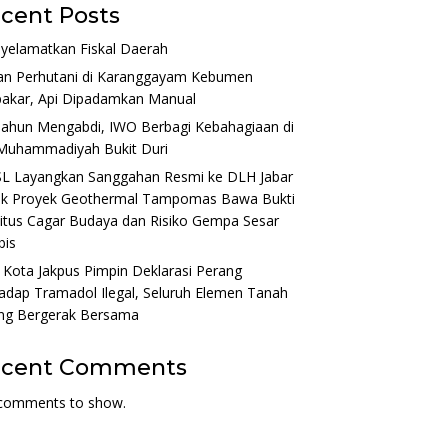
cent Posts
yelamatkan Fiskal Daerah
an Perhutani di Karanggayam Kebumen
bakar, Api Dipadamkan Manual
Tahun Mengabdi, IWO Berbagi Kebahagiaan di
Muhammadiyah Bukit Duri
L Layangkan Sanggahan Resmi ke DLH Jabar
ak Proyek Geothermal Tampomas Bawa Bukti
itus Cagar Budaya dan Risiko Gempa Sesar
bis
 Kota Jakpus Pimpin Deklarasi Perang
adap Tramadol Ilegal, Seluruh Elemen Tanah
ng Bergerak Bersama
ecent Comments
comments to show.