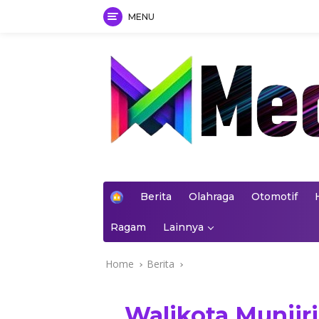
MENU
Skip
to
content
mediakoran.com
H
Berita
Olahraga
Otomotif
o
m
Ragam
Lainnya
e
Home
Berita
Walikota Munjir