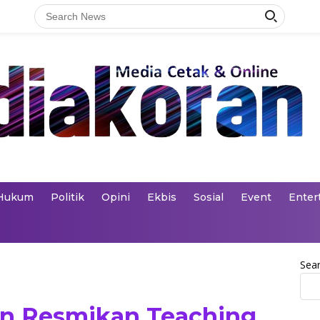
Hukum
Politik
Opini
Ekbis
Sosial
Event
Enter
Sea
in Resmikan Teaching