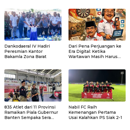
Berikan Bantuan Gerai
Gerobak kepada Keluarga
Warga Binaan dukung
UMKM Masyarakat
Dankodaeral IV Hadiri
Dari Pena Perjuangan ke
Peresmian Kantor
Era Digital: Ketika
Bakamla Zona Barat
Wartawan Masih Harus
Berjuang untuk Kebenaran
835 Atlet dari 11 Provinsi
Nabil FC Raih
Ramaikan Piala Gubernur
Kemenangan Pertama
Banten Sempaka Sera
Usai Kalahkan PS Siak 2-1
Championship 2026 di
Tangerang