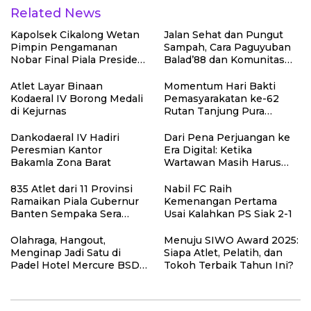
Related News
Kapolsek Cikalong Wetan
Jalan Sehat dan Pungut
Pimpin Pengamanan
Sampah, Cara Paguyuban
Nobar Final Piala Presiden
Balad’88 dan Komunitas
2026, Situasi Berlangsung
Leuleumpangan Merawat
Aman dan Kondusif
Bandung
Atlet Layar Binaan
Momentum Hari Bakti
Kodaeral IV Borong Medali
Pemasyarakatan ke-62
di Kejurnas
Rutan Tanjung Pura
Berikan Bantuan Gerai
Gerobak kepada Keluarga
Dankodaeral IV Hadiri
Dari Pena Perjuangan ke
Warga Binaan dukung
Peresmian Kantor
Era Digital: Ketika
UMKM Masyarakat
Bakamla Zona Barat
Wartawan Masih Harus
Berjuang untuk Kebenaran
835 Atlet dari 11 Provinsi
Nabil FC Raih
Ramaikan Piala Gubernur
Kemenangan Pertama
Banten Sempaka Sera
Usai Kalahkan PS Siak 2-1
Championship 2026 di
Tangerang
Olahraga, Hangout,
Menuju SIWO Award 2025:
Menginap Jadi Satu di
Siapa Atlet, Pelatih, dan
Padel Hotel Mercure BSD
Tokoh Terbaik Tahun Ini?
City