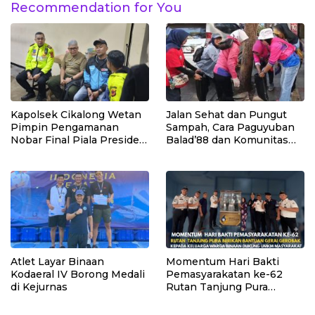
Recommendation for You
Kapolsek Cikalong Wetan
Jalan Sehat dan Pungut
Pimpin Pengamanan
Sampah, Cara Paguyuban
Nobar Final Piala Presiden
Balad’88 dan Komunitas
2026, Situasi Berlangsung
Leuleumpangan Merawat
Aman dan Kondusif
Bandung
Atlet Layar Binaan
Momentum Hari Bakti
Kodaeral IV Borong Medali
Pemasyarakatan ke-62
di Kejurnas
Rutan Tanjung Pura
Berikan Bantuan Gerai
Gerobak kepada Keluarga