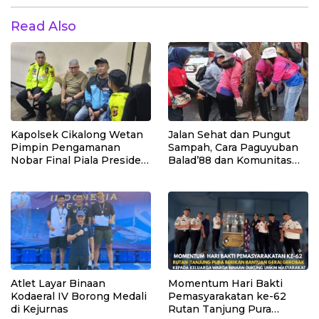
Read Also
Kapolsek Cikalong Wetan
Jalan Sehat dan Pungut
Pimpin Pengamanan
Sampah, Cara Paguyuban
Nobar Final Piala Presiden
Balad’88 dan Komunitas
2026, Situasi Berlangsung
Leuleumpangan Merawat
Aman dan Kondusif
Bandung
Atlet Layar Binaan
Momentum Hari Bakti
Kodaeral IV Borong Medali
Pemasyarakatan ke-62
di Kejurnas
Rutan Tanjung Pura