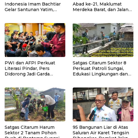
Indonesia Imam Bachtiar
Abad ke-21, Maklumat
Gelar Santunan Yatim,
Merdeka Barat, dan Jalan
Dhuafa dan Pengajian di
Panjang Menuju
Sukaraja
Kedaulatan Ekonomi
PWI dan AFPI Perkuat
Satgas Citarum Sektor 8
Literasi Pindar, Pers
Perkuat Patroli Sungai,
Didorong Jadi Garda
Edukasi Lingkungan dan
Terdepan Edukasi Publik
Pemberdayaan Masyarakat
Lawan Pinjol Ilegal
di Wilayah Binaan
Satgas Citarum Harum
95 Bangunan Liar di Atas
Sektor 2 Tanam Pohon
Saluran Air Karet Tengsin