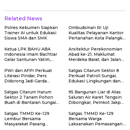
Polewali
Related News
Polres Kebumen Siapkan
Ombudsman RI Uji
Trainer AI untuk Edukasi
Kualitas Pelayanan Kantor
Siswa SMA dan SMK
Pertanahan Kota Palangka
Raya
Ketua LPK BAHU ABA
Arsitektur Perekonomian
Indonesia Imam Bachtiar
Abad ke-21, Maklumat
Gelar Santunan Yatim,
Merdeka Barat, dan Jalan
Dhuafa dan Pengajian di
Panjang Menuju
Sukaraja
Kedaulatan Ekonomi
PWI dan AFPI Perkuat
Satgas Citarum Sektor 8
Literasi Pindar, Pers
Perkuat Patroli Sungai,
Didorong Jadi Garda
Edukasi Lingkungan dan
Terdepan Edukasi Publik
Pemberdayaan Masyarakat
Lawan Pinjol Ilegal
di Wilayah Binaan
Satgas Citarum Harum
95 Bangunan Liar di Atas
Sektor 2 Tanam Pohon
Saluran Air Karet Tengsin
Buah di Bantaran Sungai
Dibongkar, Pemkot Jakpus
Citarik, Kol Inf Dwi
Siapkan Normalisasi
Kristiyanto: Jaga
Drainase
Satgas TMMD Ke-129
Satgas TMMD Ke-129
Lingkungan Sekaligus
Lembur Bersama
Bersama Warga
Tingkatkan Manfaat
Masyarakat Pasang
Laksanakan Pemasangan
Ekonomi Warga
Dudukan Tandon Air di
Plafon SMP Negeri 2