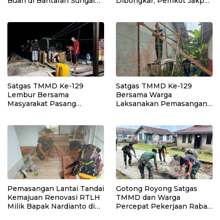
Buah di Bantaran Sungai
Dibongkar, Pemkot Jakpus
Citarik, Kol Inf Dwi
Siapkan Normalisasi
Kristiyanto: Jaga
Drainase
Lingkungan Sekaligus
Tingkatkan Manfaat
Ekonomi Warga
Satgas TMMD Ke-129
Satgas TMMD Ke-129
Lembur Bersama
Bersama Warga
Masyarakat Pasang
Laksanakan Pemasangan
Dudukan Tandon Air di
Plafon SMP Negeri 2
Desa Umbele
Bungku Selatan
Pemasangan Lantai Tandai
Gotong Royong Satgas
Kemajuan Renovasi RTLH
TMMD dan Warga
Milik Bapak Nardianto di
Percepat Pekerjaan Rabat
Desa Polewali
Beton Jalan di Desa