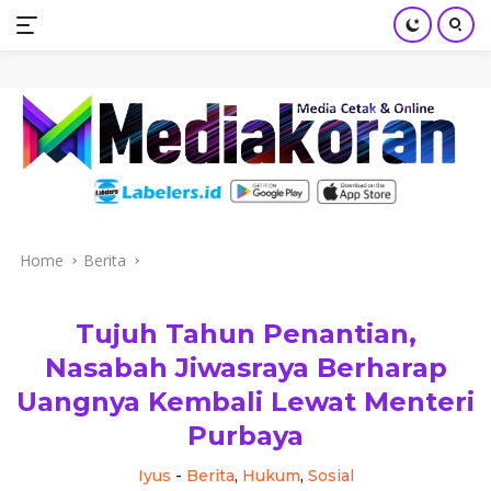
mediakoran.com
Skip
to
content
Home
Berita
Tujuh Tahun Penantian,
Nasabah Jiwasraya Berharap
Uangnya Kembali Lewat Menteri
Purbaya
Iyus
-
Berita
,
Hukum
,
Sosial