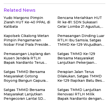
Related News
Yudo Margono Pimpin
Rencana Meriahkan HUT
Ziarah HUT Ke-40 PPAL di
RI ke-81: SDN Sukasari
Kalibata
Gelar Lomba 21 Agustus,
Tanpa Pungutan
Sepekarpun
Kapolsek Cikalong Wetan
Pemasangan Dinding Luar
Pimpin Pengamanan
RTLH Ibu Samsia, Satgas
Nobar Final Piala Presiden
TMMD Ke-129 Wujudkan
2026, Situasi Berlangsung
Hunian Layak bagi Warga
Aman dan Kondusif
Pemasangan Lisplang dan
Satgas TMMD Ke-129
Kusen Jendela RTLH
Bersama Masyarakat
Bapak Nardianto Terus
Lanjutkan Pekerjaan
Dikebut Satgas TMMD Ke-
Program Manunggal Air
129
Bersih di Desa Umbele
Satgas TMMD Bersama
Perapian Jalan Terus
Masyarakat Gotong
Dilakukan, Satgas TMMD
Royong Bangun Gapura
Ke-129 Rapikan Batu Besar
TMMD di Kepulauan
di Sepanjang Jalur
Umbele
Pembukaan Jalan
Satgas TMMD Bersama
Satgas TMMD Lanjutkan
Kepulauan Umbele
Masyarakat Lanjutkan
Renovasi RTLH Milik
Pengecoran Lantai SD
Bapak Nardianto dengan
Negeri Polewali
Pemasangan Pintu,
Jendela dan Jembatan