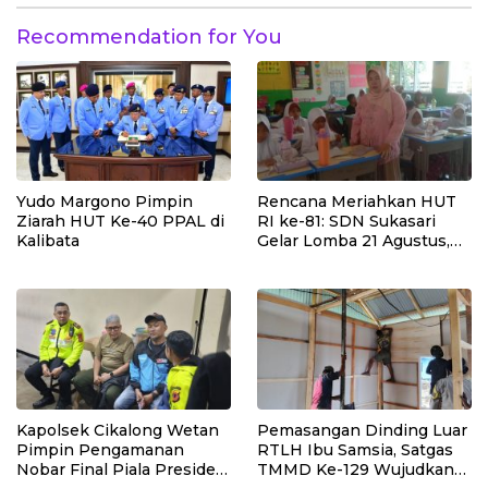
Penghubung
Recommendation for You
Yudo Margono Pimpin
Rencana Meriahkan HUT
Ziarah HUT Ke-40 PPAL di
RI ke-81: SDN Sukasari
Kalibata
Gelar Lomba 21 Agustus,
Tanpa Pungutan
Sepekarpun
Kapolsek Cikalong Wetan
Pemasangan Dinding Luar
Pimpin Pengamanan
RTLH Ibu Samsia, Satgas
Nobar Final Piala Presiden
TMMD Ke-129 Wujudkan