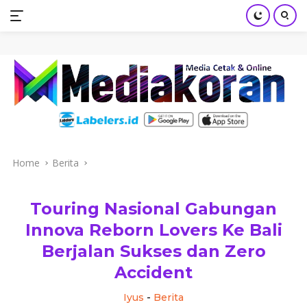
mediakoran.com
Skip
to
content
Home
Berita
Touring Nasional Gabungan
Innova Reborn Lovers Ke Bali
Berjalan Sukses dan Zero
Accident
Iyus
-
Berita