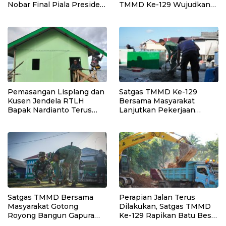
Nobar Final Piala Presiden
TMMD Ke-129 Wujudkan
2026, Situasi Berlangsung
Hunian Layak bagi Warga
Aman dan Kondusif
Pemasangan Lisplang dan
Satgas TMMD Ke-129
Kusen Jendela RTLH
Bersama Masyarakat
Bapak Nardianto Terus
Lanjutkan Pekerjaan
Dikebut Satgas TMMD Ke-
Program Manunggal Air
129
Bersih di Desa Umbele
Satgas TMMD Bersama
Perapian Jalan Terus
Masyarakat Gotong
Dilakukan, Satgas TMMD
Royong Bangun Gapura
Ke-129 Rapikan Batu Besar
TMMD di Kepulauan
di Sepanjang Jalur