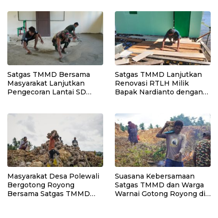
Umbele
Pembukaan Jalan
Kepulauan Umbele
Satgas TMMD Bersama
Satgas TMMD Lanjutkan
Masyarakat Lanjutkan
Renovasi RTLH Milik
Pengecoran Lantai SD
Bapak Nardianto dengan
Negeri Polewali
Pemasangan Pintu,
Jendela dan Jembatan
Penghubung
Masyarakat Desa Polewali
Suasana Kebersamaan
Bergotong Royong
Satgas TMMD dan Warga
Bersama Satgas TMMD
Warnai Gotong Royong di
Angkut Material Program
Lokasi Manunggal Air
Manunggal Air Bersih