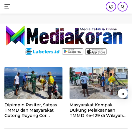
mediakoran.com
Skip
to
content
«
»
Dipimpin Pasiter, Satgas
Masyarakat Kompak
TMMD dan Masyarakat
Dukung Pelaksanaan
Gotong Royong Cor
TMMD Ke-129 di Wilayah
Dermaga Umbele
Desa Mereka