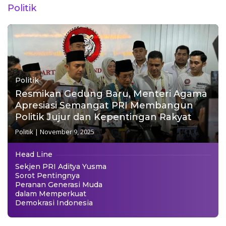
Politik
Politik
Resmikan Gedung Baru, Menteri Agama
Apresiasi Semangat PRI Membangun
Politik Jujur dan Kepentingan Rakyat
Politik
|
November 9, 2025
Head Line
Sekjen PRI Aditya Yusma
Sorot Pentingnya
Peranan Generasi Muda
dalam Memperkuat
Demokrasi Indonesia