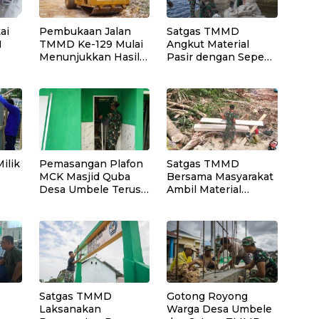
ai
Pembukaan Jalan
Satgas TMMD
N
TMMD Ke-129 Mulai
Angkut Material
Menunjukkan Hasil
Pasir dengan Sepeda
as
yang Signifikan
Motor untuk
Pekerjaan Rabat
Beton Jalan
ilik
Pemasangan Plafon
Satgas TMMD
MCK Masjid Quba
Bersama Masyarakat
Desa Umbele Terus
Ambil Material
bor
Dikebut Satgas
Papan untuk
TMMD
Pekerjaan RTLH
Satgas TMMD
Gotong Royong
Laksanakan
Warga Desa Umbele