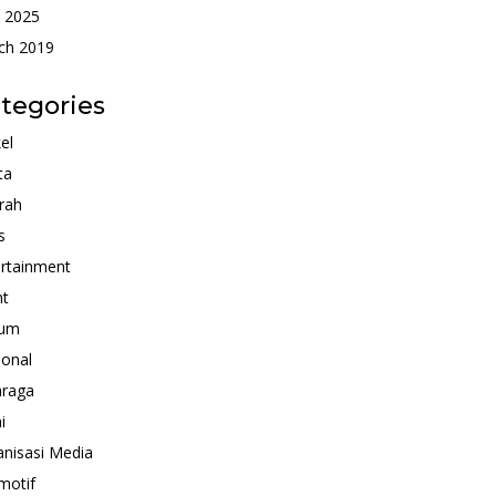
 2025
ch 2019
tegories
kel
ta
rah
s
rtainment
nt
um
ional
hraga
i
nisasi Media
motif