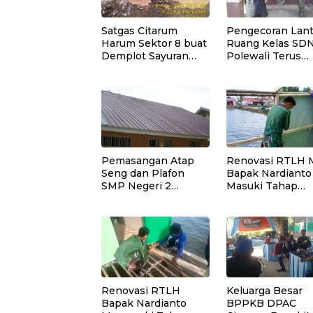
Satgas Citarum
Pengecoran Lant
Harum Sektor 8 buat
Ruang Kelas SD
Demplot Sayuran
Polewali Terus
pengaplikasian
Dipercepat Satg
Pupuk Kosasih serta
TMMD Ke-129
Perkuat Edukasi
Lingkungan dan
Pendataan Ternak di
Wilayah Binaan
Pemasangan Atap
Renovasi RTLH M
Seng dan Plafon
Bapak Nardianto
SMP Negeri 2
Masuki Tahap
Bungku Selatan
Pemasangan Kas
Rampung
Dinding Dapur
Renovasi RTLH
Keluarga Besar
Bapak Nardianto
BPPKB DPAC