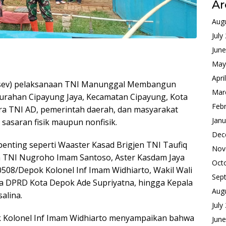
Ar
Aug
July
Jun
May
Apri
asev) pelaksanaan TNI Manunggal Membangun
Mar
lurahan Cipayung Jaya, Kecamatan Cipayung, Kota
Feb
ara TNI AD, pemerintah daerah, dan masyarakat
Janu
sasaran fisik maupun nonfisik.
Dec
 penting seperti Waaster Kasad Brigjen TNI Taufiq
Nov
n TNI Nugroho Imam Santoso, Aster Kasdam Jaya
Oct
508/Depok Kolonel Inf Imam Widhiarto, Wakil Wali
Sep
 DPRD Kota Depok Ade Supriyatna, hingga Kepala
Aug
alina.
July
 Kolonel Inf Imam Widhiarto menyampaikan bahwa
Jun