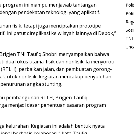
a program ini mampu menjawab tantangan
Polit
dengan pendekatan teknologi yang aplikatif.
Polr
Rag
n fisik, tetapi juga menciptakan prototipe
Sosi
. Ini patut direplikasi ke wilayah lainnya di Depok,”
TNI
Unc
 Brigjen TNI Taufiq Shobri menyampaikan bahwa
 dua fokus utama: fisik dan nonfisik. Ia menyoroti
RTLH), perbaikan jalan, dan pembuatan gorong-
ik. Untuk nonfisik, kegiatan mencakup penyuluhan
a penurunan angka stunting.
au pembangunan RTLH, Brigjen Taufiq
ga menjadi dasar penentuan sasaran program
ga kelurahan. Kegiatan ini adalah bentuk nyata
nal berbasis kolaborasi,” kata Taufiq.