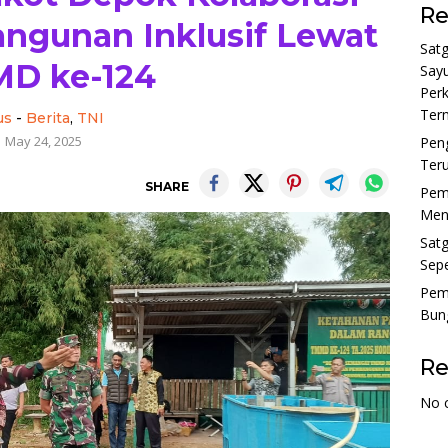
Re
gunan Inklusif Lewat
Sat
D ke-124
Sayu
Perk
Tern
us
-
Berita
,
TNI
May 24, 2025
Pen
Ter
SHARE
Pem
Menu
Sat
Sepe
Pem
Bun
R
No 