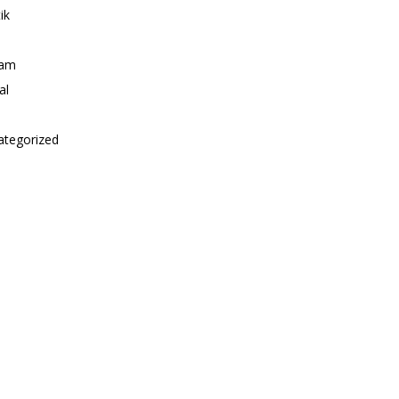
ik
i
am
al
ategorized