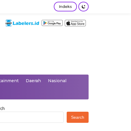
Indeks
tainment
Daerah
Nasional
rch
Search