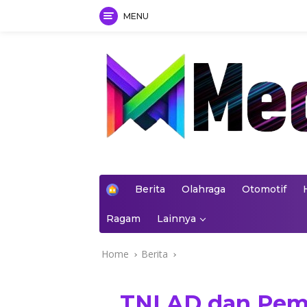
MENU
Skip
to
content
mediakoran.com
H
Berita
Olahraga
Otomotif
o
m
Ragam
Lainnya
e
Home
Berita
TNI AD dan Pem