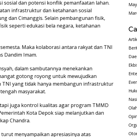
i sosial dan potensi konflik pemanfaatan lahan.
May
an infrastruktur dan ketahanan sosial
Mar
ung dan Cimanggis. Selain pembangunan fisik,
sik seperti edukasi bela negara, ketahanan
Ca
Arti
semesta. Maka kolaborasi antara rakyat dan TNI
Beri
gas Dandim Imam.
Dae
Ekbi
ansyah, dalam sambutannya menekankan
Ente
semangat gotong royong untuk mewujudkan
Eve
n TNI yang tidak hanya membangun infrastruktur
Huk
i tengah masyarakat.
Nas
tetapi juga kontrol kualitas agar program TMMD
Ola
 Pemerintah Kota Depok siap melanjutkan dan
Opin
gkap Chandra.
Orga
Oto
 turut menyampaikan apresiasinya atas