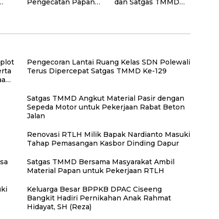
Pengecatan Papan
dan Satgas TMMD
an
Nama SD Negeri
Bangun Gapura
Polewali
sebagai Simbol
a)
Kehadiran TMMD
plot
Pengecoran Lantai Ruang Kelas SDN Polewali
rta
Terus Dipercepat Satgas TMMD Ke-129
aan
Satgas TMMD Angkut Material Pasir dengan
Sepeda Motor untuk Pekerjaan Rabat Beton
Jalan
Renovasi RTLH Milik Bapak Nardianto Masuki
Tahap Pemasangan Kasbor Dinding Dapur
sa
Satgas TMMD Bersama Masyarakat Ambil
Material Papan untuk Pekerjaan RTLH
ki
Keluarga Besar BPPKB DPAC Ciseeng
Bangkit Hadiri Pernikahan Anak Rahmat
Hidayat, SH (Reza)