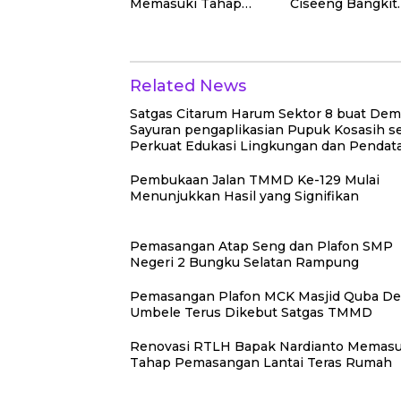
Memasuki Tahap
Ciseeng Bangkit
Pemasangan Lantai
Hadiri Pernikah
Teras Rumah
Anak Rahmat
Hidayat, SH (Rez
Related News
Satgas Citarum Harum Sektor 8 buat Dem
Sayuran pengaplikasian Pupuk Kosasih se
Perkuat Edukasi Lingkungan dan Pendat
Ternak di Wilayah Binaan
Pembukaan Jalan TMMD Ke-129 Mulai
Menunjukkan Hasil yang Signifikan
Pemasangan Atap Seng dan Plafon SMP
Negeri 2 Bungku Selatan Rampung
Pemasangan Plafon MCK Masjid Quba De
Umbele Terus Dikebut Satgas TMMD
Renovasi RTLH Bapak Nardianto Memasu
Tahap Pemasangan Lantai Teras Rumah