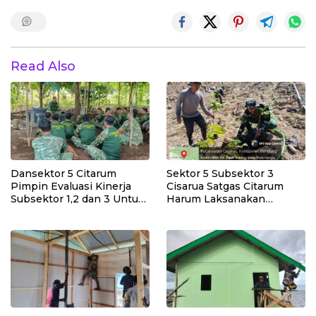
Read Also
Dansektor 5 Citarum
Sektor 5 Subsektor 3
Pimpin Evaluasi Kinerja
Cisarua Satgas Citarum
Subsektor 1,2 dan 3 Untuk
Harum Laksanakan
Tingkat kan Efektivitas
Penanaman Pohon di
Program Pemulihan
Lahan Pascalongsor dan
Lingkungan
Perkuat Edukasi
Kepedulian Lingkungan