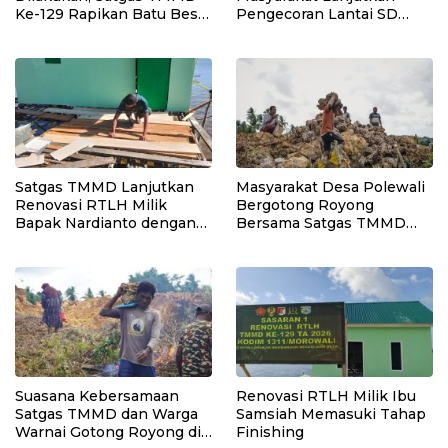
Ke-129 Rapikan Batu Besar
Pengecoran Lantai SD
di Sepanjang Jalur
Negeri Polewali
Pembukaan Jalan
Kepulauan Umbele
Satgas TMMD Lanjutkan
Masyarakat Desa Polewali
Renovasi RTLH Milik
Bergotong Royong
Bapak Nardianto dengan
Bersama Satgas TMMD
Pemasangan Pintu,
Angkut Material Program
Jendela dan Jembatan
Manunggal Air Bersih
Penghubung
Suasana Kebersamaan
Renovasi RTLH Milik Ibu
Satgas TMMD dan Warga
Samsiah Memasuki Tahap
Warnai Gotong Royong di
Finishing