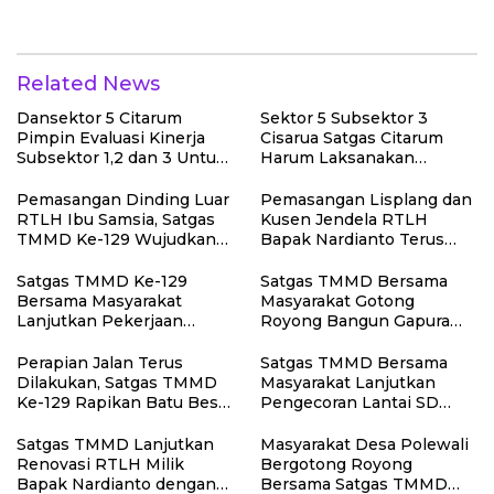
Lokasi Manunggal Air
Related News
Dansektor 5 Citarum
Sektor 5 Subsektor 3
Pimpin Evaluasi Kinerja
Cisarua Satgas Citarum
Subsektor 1,2 dan 3 Untuk
Harum Laksanakan
Tingkat kan Efektivitas
Penanaman Pohon di
Program Pemulihan
Lahan Pascalongsor dan
Pemasangan Dinding Luar
Pemasangan Lisplang dan
Lingkungan
Perkuat Edukasi
RTLH Ibu Samsia, Satgas
Kusen Jendela RTLH
Kepedulian Lingkungan
TMMD Ke-129 Wujudkan
Bapak Nardianto Terus
Hunian Layak bagi Warga
Dikebut Satgas TMMD Ke-
129
Satgas TMMD Ke-129
Satgas TMMD Bersama
Bersama Masyarakat
Masyarakat Gotong
Lanjutkan Pekerjaan
Royong Bangun Gapura
Program Manunggal Air
TMMD di Kepulauan
Bersih di Desa Umbele
Umbele
Perapian Jalan Terus
Satgas TMMD Bersama
Dilakukan, Satgas TMMD
Masyarakat Lanjutkan
Ke-129 Rapikan Batu Besar
Pengecoran Lantai SD
di Sepanjang Jalur
Negeri Polewali
Pembukaan Jalan
Satgas TMMD Lanjutkan
Masyarakat Desa Polewali
Kepulauan Umbele
Renovasi RTLH Milik
Bergotong Royong
Bapak Nardianto dengan
Bersama Satgas TMMD