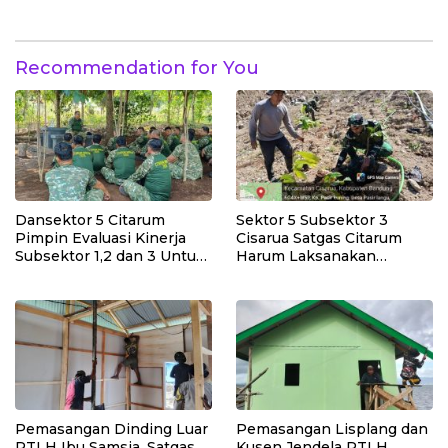
Pemasangan Pintu,
Angkut Material Program
Jendela dan Jembatan
Manunggal Air Bersih
Penghubung
Recommendation for You
Dansektor 5 Citarum
Sektor 5 Subsektor 3
Pimpin Evaluasi Kinerja
Cisarua Satgas Citarum
Subsektor 1,2 dan 3 Untuk
Harum Laksanakan
Tingkat kan Efektivitas
Penanaman Pohon di
Program Pemulihan
Lahan Pascalongsor dan
Lingkungan
Perkuat Edukasi
Kepedulian Lingkungan
Pemasangan Dinding Luar
Pemasangan Lisplang dan
RTLH Ibu Samsia, Satgas
Kusen Jendela RTLH