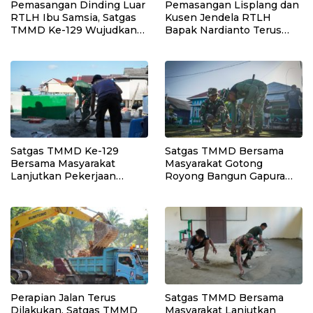
Pemasangan Dinding Luar
Pemasangan Lisplang dan
RTLH Ibu Samsia, Satgas
Kusen Jendela RTLH
TMMD Ke-129 Wujudkan
Bapak Nardianto Terus
Hunian Layak bagi Warga
Dikebut Satgas TMMD Ke-
129
Satgas TMMD Ke-129
Satgas TMMD Bersama
Bersama Masyarakat
Masyarakat Gotong
Lanjutkan Pekerjaan
Royong Bangun Gapura
Program Manunggal Air
TMMD di Kepulauan
Bersih di Desa Umbele
Umbele
Perapian Jalan Terus
Satgas TMMD Bersama
Dilakukan, Satgas TMMD
Masyarakat Lanjutkan