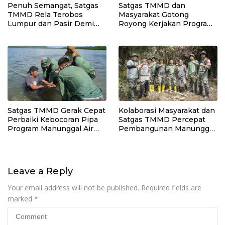
Penuh Semangat, Satgas
Satgas TMMD dan
TMMD Rela Terobos
Masyarakat Gotong
Lumpur dan Pasir Demi
Royong Kerjakan Program
Pastikan Pipa Air Bersih
Manunggal Air Bersih di
Berfungsi Optimal
Desa Umbele
Satgas TMMD Gerak Cepat
Kolaborasi Masyarakat dan
Perbaiki Kebocoran Pipa
Satgas TMMD Percepat
Program Manunggal Air
Pembangunan Manunggal
Bersih
Air Bersih
Leave a Reply
Your email address will not be published.
Required fields are
marked
*