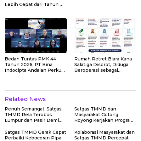
Lebih Cepat dari Tahun
2025
Bedah Tuntas PMK 44
Rumah Retret Biara Kana
Tahun 2026, PT Bina
Salatiga Disorot, Diduga
Indocipta Andalan Perkuat
Beroperasi sebagai
Pemahaman Kuasa Wajib
Penginapan Umum
Pajak
Related News
Penuh Semangat, Satgas
Satgas TMMD dan
TMMD Rela Terobos
Masyarakat Gotong
Lumpur dan Pasir Demi
Royong Kerjakan Program
Pastikan Pipa Air Bersih
Manunggal Air Bersih di
Berfungsi Optimal
Desa Umbele
Satgas TMMD Gerak Cepat
Kolaborasi Masyarakat dan
Perbaiki Kebocoran Pipa
Satgas TMMD Percepat