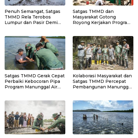
Penuh Semangat, Satgas
Satgas TMMD dan
TMMD Rela Terobos
Masyarakat Gotong
Lumpur dan Pasir Demi
Royong Kerjakan Program
Pastikan Pipa Air Bersih
Manunggal Air Bersih di
Berfungsi Optimal
Desa Umbele
Satgas TMMD Gerak Cepat
Kolaborasi Masyarakat dan
Perbaiki Kebocoran Pipa
Satgas TMMD Percepat
Program Manunggal Air
Pembangunan Manunggal
Bersih
Air Bersih