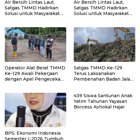
Air Bersih Lintas Laut,
Air Bersih Lintas Laut,
Satgas TMMD Hadirkan
Satgas TMMD Hadirkan
Solusi untuk Masyarakat
Solusi untuk Masyarakat
Kepulauan Umbele
Kepulauan Umbele
Operator Alat Berat TMMD
Satgas TMMD Ke-129
Ke-129 Awali Pekerjaan
Terus Laksanakan
dengan Apel Pengecekan
Pembenahan Badan Jalan
dan Penekanan
Demi Hasil yang Maksimal
Keselamatan Kerja
439 Siswa Santunan Anak
Yatim Tahunan Yayasan
Borcess Ashokal Hajar
BPS: Ekonomi Indonesia
Semester I-2026 Tumbuh