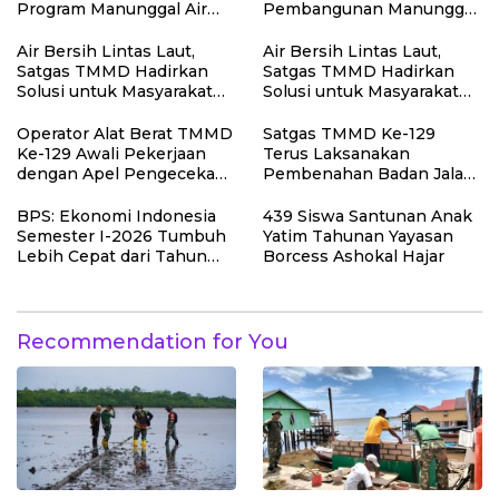
Program Manunggal Air
Pembangunan Manunggal
Bersih
Air Bersih
Air Bersih Lintas Laut,
Air Bersih Lintas Laut,
Satgas TMMD Hadirkan
Satgas TMMD Hadirkan
Solusi untuk Masyarakat
Solusi untuk Masyarakat
Kepulauan Umbele
Kepulauan Umbele
Operator Alat Berat TMMD
Satgas TMMD Ke-129
Ke-129 Awali Pekerjaan
Terus Laksanakan
dengan Apel Pengecekan
Pembenahan Badan Jalan
dan Penekanan
Demi Hasil yang Maksimal
Keselamatan Kerja
BPS: Ekonomi Indonesia
439 Siswa Santunan Anak
Semester I-2026 Tumbuh
Yatim Tahunan Yayasan
Lebih Cepat dari Tahun
Borcess Ashokal Hajar
2025
Recommendation for You