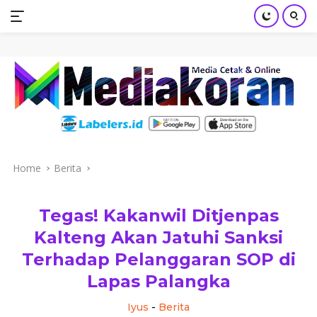
mediakoran.com
Skip
to
content
Home
Berita
Tegas! Kakanwil Ditjenpas
Kalteng Akan Jatuhi Sanksi
Terhadap Pelanggaran SOP di
Lapas Palangka
Iyus
-
Berita