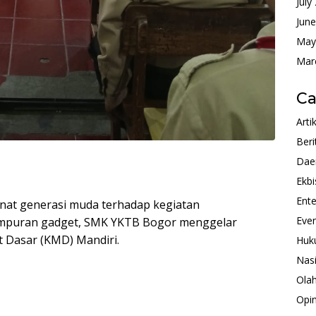
July
Jun
May
Mar
Ca
Arti
Beri
Dae
Ekbi
Ente
at generasi muda terhadap kegiatan
Eve
empuran gadget, SMK YKTB Bogor menggelar
 Dasar (KMD) Mandiri.
Huk
Nas
Ola
Opin