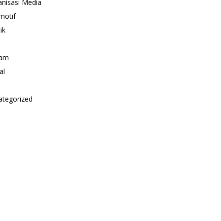
nisasi Media
motif
ik
i
am
al
ategorized