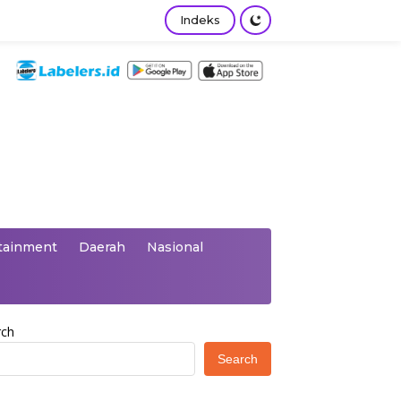
Indeks
tainment
Daerah
Nasional
rch
Search