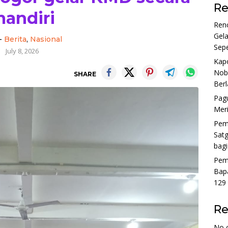
Re
andiri
Ren
Gel
-
Berita
,
Nasional
Sep
July 8, 2026
Kap
Noba
SHARE
Ber
Pagu
Mer
Pem
Sat
bag
Pem
Bap
129
R
No 