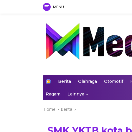
MENU
Skip
to
content
mediakoran.com
H
Berita
Olahraga
Otomotif
o
m
Ragam
Lainnya
e
Home
Berita
SMK YKTB kota b