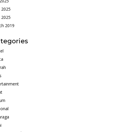
 2025
e 2025
 2025
ch 2019
tegories
kel
ta
rah
s
rtainment
nt
um
ional
hraga
i