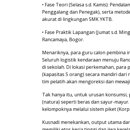
• Fase Teori (Selasa s.d. Kamis): Penda
Penggalang dan Penegak), serta metod
akurat di lingkungan SMK YKTB.
• Fase Praktik Lapangan (Jumat s.d. Min
Rancamaya, Bogor.
Menariknya, para guru calon pembina in
Seluruh logistik kendaraan menuju Ranca
di sekolah. Di lokasi perkemahan, para
(kapasitas 5 orang) secara mandiri dari n
tim pelatih akan mengoreksi dan mewa
Tak hanya itu, untuk urusan konsumsi,
(natura) seperti beras dan sayur-mayur
kelompoknya melalui sistem piket (Korpi
Kusnadi menekankan, output utama dari
memiliki etos kerja tinggi dan jiwa ke