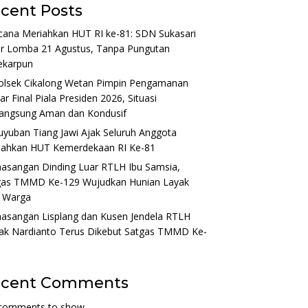
cent Posts
cana Meriahkan HUT RI ke-81: SDN Sukasari
ar Lomba 21 Agustus, Tanpa Pungutan
ekarpun
olsek Cikalong Wetan Pimpin Pengamanan
r Final Piala Presiden 2026, Situasi
langsung Aman dan Kondusif
yuban Tiang Jawi Ajak Seluruh Anggota
iahkan HUT Kemerdekaan RI Ke-81
asangan Dinding Luar RTLH Ibu Samsia,
gas TMMD Ke-129 Wujudkan Hunian Layak
i Warga
asangan Lisplang dan Kusen Jendela RTLH
ak Nardianto Terus Dikebut Satgas TMMD Ke-
ecent Comments
comments to show.