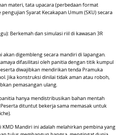
laman materi, tata upacara (perbedaan format
e pengujian Syarat Kecakapan Umum (SKU) secara
ggu): Berkemah dan simulasi riil di kawasan 3R
i akan digembleng secara mandiri di lapangan.
maya difasilitasi oleh panitia dengan titik kumpul
 peserta diwajibkan mendirikan tenda Pramuka
ol. Jika konstruksi dinilai tidak aman atau roboh,
jibkan pemasangan ulang.
 panitia hanya mendistribusikan bahan mentah
. Peserta dituntut bekerja sama memasak untuk
che).
 KMD Mandiri ini adalah melahirkan pembina yang
relaan tulus membangun bangsa, mengingat dunia