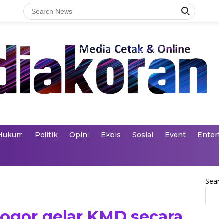
Hukum
Politik
Opini
Ekbis
Sosial
Event
Enter
Sea
ogor gelar KMD secara