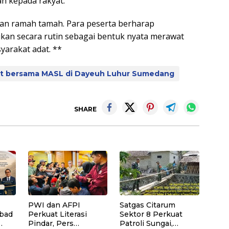
n kepada rakyat.
an ramah tamah. Para peserta berharap
akukan secara rutin sebagai bentuk nyata merawat
arakat adat. **
dat bersama MASL di Dayeuh Luhur Sumedang
SHARE
PWI dan AFPI
Satgas Citarum
bad
Perkuat Literasi
Sektor 8 Perkuat
Pindar, Pers
Patroli Sungai,