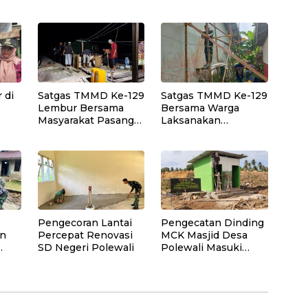
dan
Didorong Jadi Garda
Edukasi Lingkungan
Terdepan Edukasi
dan Pemberdayaan
an
Publik Lawan Pinjol
Masyarakat di
Ilegal
Wilayah Binaan
 di
Satgas TMMD Ke-129
Satgas TMMD Ke-129
Lembur Bersama
Bersama Warga
Masyarakat Pasang
Laksanakan
kot
Dudukan Tandon Air
Pemasangan Plafon
di Desa Umbele
SMP Negeri 2
nase
Bungku Selatan
Pengecoran Lantai
Pengecatan Dinding
an
Percepat Renovasi
MCK Masjid Desa
SD Negeri Polewali
Polewali Masuki
Tahap Finishing,
esa
bukti nyata kinerja
satgas TMMD