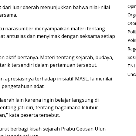
Opin
dari luar daerah menunjukkan bahwa nilai-nilai
bersama.
Orga
Oto
laku narasumber menyampaikan materi tentang
Polit
ihat antusias dan menyimak dengan seksama setiap
Polr
Rag
n aktif bertanya. Materi tentang sejarah, budaya,
Sosi
 tarik tersendiri dalam pertemuan tersebut.
TNI
Unc
 apresiasinya terhadap inisiatif MASL. Ia menilai
i pengetahuan adat.
aerah lain karena ingin belajar langsung di
tentang jati diri, tentang bagaimana leluhur
,” kata peserta tersebut.
rut berbagi kisah sejarah Prabu Geusan Ulun