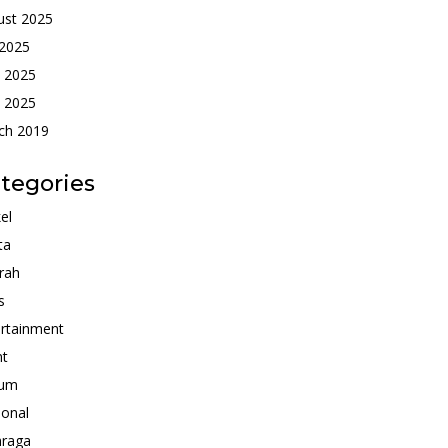
ust 2025
 2025
e 2025
 2025
ch 2019
tegories
kel
ta
rah
s
rtainment
nt
um
ional
hraga