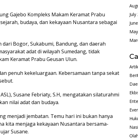
Aug
 Saung Gajebo Kompleks Makam Keramat Prabu
July
ejarah, budaya, dan kekayaan Nusantara sebagai
Jun
May
Mar
lan dari Bogor, Sukabumi, Bandung, dan daerah
masyarakat adat di wilayah Sumedang, tidak
Ca
Makam Keramat Prabu Geusan Ulun.
Arti
dan penuh kekeluargaan. Kebersamaan tanpa sekat
Beri
sebut.
Dae
Ekbi
SL), Susane Febriaty, S.H, mengatakan silaturahmi
Ente
an nilai adat dan budaya.
Eve
ng menjadi jembatan. Temu hari ini bukan hanya
Huk
mana kita menjaga kekayaan Nusantara bersama-
Nas
ujar Susane.
Ola