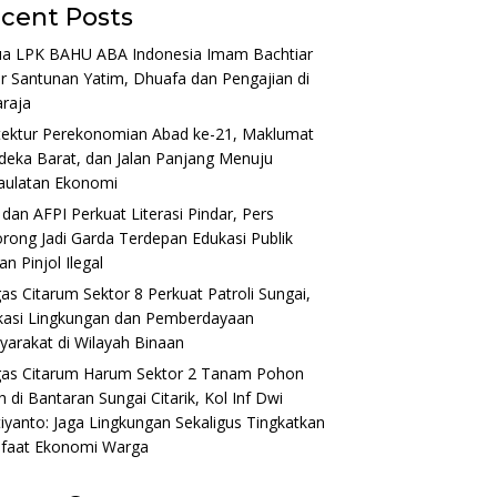
cent Posts
ua LPK BAHU ABA Indonesia Imam Bachtiar
r Santunan Yatim, Dhuafa dan Pengajian di
raja
tektur Perekonomian Abad ke-21, Maklumat
eka Barat, dan Jalan Panjang Menuju
aulatan Ekonomi
dan AFPI Perkuat Literasi Pindar, Pers
rong Jadi Garda Terdepan Edukasi Publik
n Pinjol Ilegal
as Citarum Sektor 8 Perkuat Patroli Sungai,
kasi Lingkungan dan Pemberdayaan
arakat di Wilayah Binaan
gas Citarum Harum Sektor 2 Tanam Pohon
 di Bantaran Sungai Citarik, Kol Inf Dwi
tiyanto: Jaga Lingkungan Sekaligus Tingkatkan
faat Ekonomi Warga