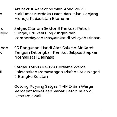
Arsitektur Perekonomian Abad ke-21,
an
Maklumat Merdeka Barat, dan Jalan Panjang
Menuju Kedaulatan Ekonomi
rs
Satgas Citarum Sektor 8 Perkuat Patroli
blik
Sungai, Edukasi Lingkungan dan
Pemberdayaan Masyarakat di Wilayah Binaan
ohon
95 Bangunan Liar di Atas Saluran Air Karet
wi
Tengsin Dibongkar, Pemkot Jakpus Siapkan
Normalisasi Drainase
Satgas TMMD Ke-129 Bersama Warga
di
Laksanakan Pemasangan Plafon SMP Negeri
2 Bungku Selatan
Gotong Royong Satgas TMMD dan Warga
Percepat Pekerjaan Rabat Beton Jalan di
Desa Polewali