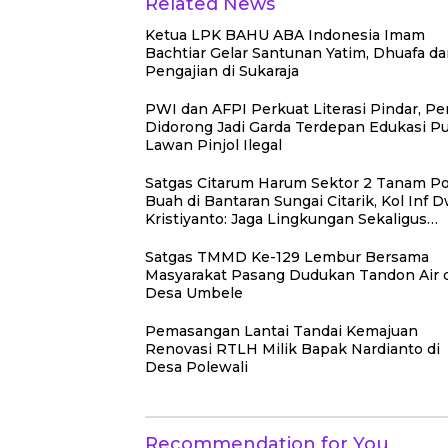
Related News
Ketua LPK BAHU ABA Indonesia Imam
Bachtiar Gelar Santunan Yatim, Dhuafa d
Pengajian di Sukaraja
PWI dan AFPI Perkuat Literasi Pindar, Pe
Didorong Jadi Garda Terdepan Edukasi Pu
Lawan Pinjol Ilegal
Satgas Citarum Harum Sektor 2 Tanam P
Buah di Bantaran Sungai Citarik, Kol Inf D
Kristiyanto: Jaga Lingkungan Sekaligus
Tingkatkan Manfaat Ekonomi Warga
Satgas TMMD Ke-129 Lembur Bersama
Masyarakat Pasang Dudukan Tandon Air 
Desa Umbele
Pemasangan Lantai Tandai Kemajuan
Renovasi RTLH Milik Bapak Nardianto di
Desa Polewali
Recommendation for You