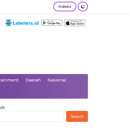
Indeks
tainment
Daerah
Nasional
rch
Search