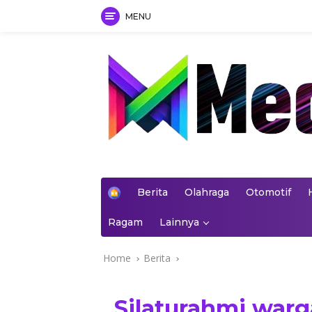
MENU
Skip
to
content
mediakoran.com
H
Berita
Olahraga
Otomotif
o
m
Ragam
Lainnya
e
Home
Berita
Silaturahmi warg