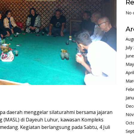
R
No 
Ar
Aug
July
Jun
May
Apri
Mar
Feb
Janu
Dec
pa daerah menggelar silaturahmi bersama jajaran
Nov
g (MASL) di Dayeuh Luhur, kawasan Kompleks
Oct
dang. Kegiatan berlangsung pada Sabtu, 4 Juli
Sep