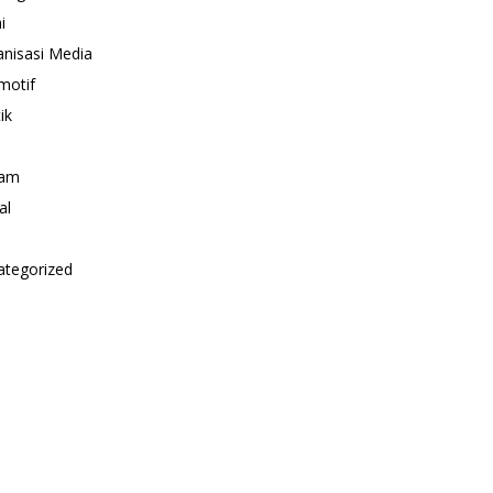
i
nisasi Media
motif
ik
i
am
al
ategorized