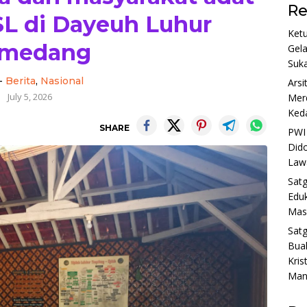
Re
L di Dayeuh Luhur
Ket
medang
Gela
Suka
-
Berita
,
Nasional
Arsi
July 5, 2026
Merd
Ked
SHARE
PWI 
Dido
Lawa
Satg
Edu
Masy
Sat
Buah
Kris
Man