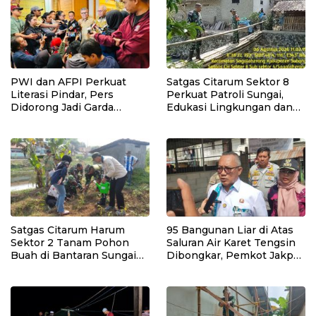
PWI dan AFPI Perkuat
Satgas Citarum Sektor 8
Literasi Pindar, Pers
Perkuat Patroli Sungai,
Didorong Jadi Garda
Edukasi Lingkungan dan
Terdepan Edukasi Publik
Pemberdayaan Masyarakat
Lawan Pinjol Ilegal
di Wilayah Binaan
Satgas Citarum Harum
95 Bangunan Liar di Atas
Sektor 2 Tanam Pohon
Saluran Air Karet Tengsin
Buah di Bantaran Sungai
Dibongkar, Pemkot Jakpus
Citarik, Kol Inf Dwi
Siapkan Normalisasi
Kristiyanto: Jaga
Drainase
Lingkungan Sekaligus
Tingkatkan Manfaat