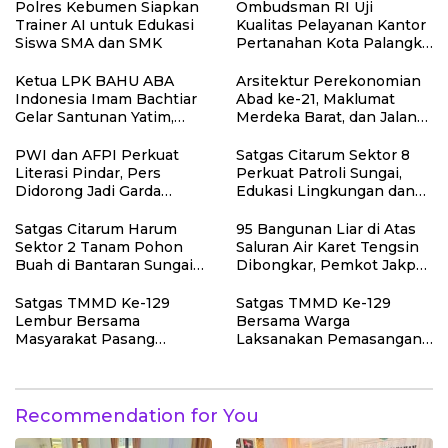
Polres Kebumen Siapkan
Ombudsman RI Uji
Trainer AI untuk Edukasi
Kualitas Pelayanan Kantor
Siswa SMA dan SMK
Pertanahan Kota Palangka
Raya
Ketua LPK BAHU ABA
Arsitektur Perekonomian
Indonesia Imam Bachtiar
Abad ke-21, Maklumat
Gelar Santunan Yatim,
Merdeka Barat, dan Jalan
Dhuafa dan Pengajian di
Panjang Menuju
Sukaraja
Kedaulatan Ekonomi
PWI dan AFPI Perkuat
Satgas Citarum Sektor 8
Literasi Pindar, Pers
Perkuat Patroli Sungai,
Didorong Jadi Garda
Edukasi Lingkungan dan
Terdepan Edukasi Publik
Pemberdayaan Masyarakat
Lawan Pinjol Ilegal
di Wilayah Binaan
Satgas Citarum Harum
95 Bangunan Liar di Atas
Sektor 2 Tanam Pohon
Saluran Air Karet Tengsin
Buah di Bantaran Sungai
Dibongkar, Pemkot Jakpus
Citarik, Kol Inf Dwi
Siapkan Normalisasi
Kristiyanto: Jaga
Drainase
Satgas TMMD Ke-129
Satgas TMMD Ke-129
Lingkungan Sekaligus
Lembur Bersama
Bersama Warga
Tingkatkan Manfaat
Masyarakat Pasang
Laksanakan Pemasangan
Ekonomi Warga
Dudukan Tandon Air di
Plafon SMP Negeri 2
Desa Umbele
Bungku Selatan
Recommendation for You