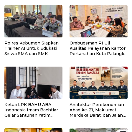
Polres Kebumen Siapkan
Ombudsman RI Uji
Trainer AI untuk Edukasi
Kualitas Pelayanan Kantor
Siswa SMA dan SMK
Pertanahan Kota Palangka
Raya
Ketua LPK BAHU ABA
Arsitektur Perekonomian
Indonesia Imam Bachtiar
Abad ke-21, Maklumat
Gelar Santunan Yatim,
Merdeka Barat, dan Jalan
Dhuafa dan Pengajian di
Panjang Menuju
Sukaraja
Kedaulatan Ekonomi