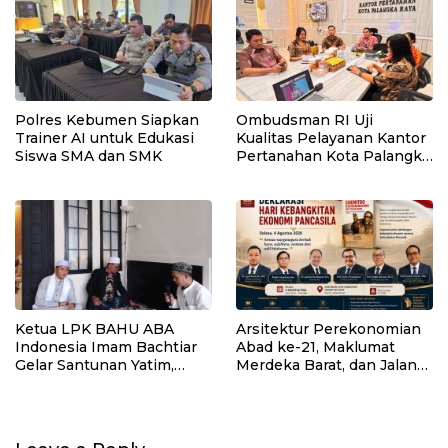
Polres Kebumen Siapkan
Ombudsman RI Uji
Trainer AI untuk Edukasi
Kualitas Pelayanan Kantor
Siswa SMA dan SMK
Pertanahan Kota Palangka
Raya
Ketua LPK BAHU ABA
Arsitektur Perekonomian
Indonesia Imam Bachtiar
Abad ke-21, Maklumat
Gelar Santunan Yatim,
Merdeka Barat, dan Jalan
Dhuafa dan Pengajian di
Panjang Menuju
Sukaraja
Kedaulatan Ekonomi