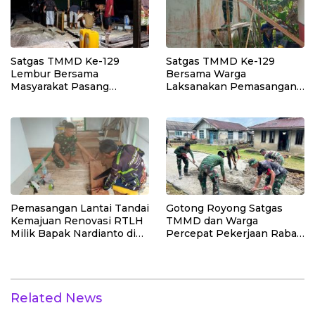
Ekonomi Warga
Satgas TMMD Ke-129
Satgas TMMD Ke-129
Lembur Bersama
Bersama Warga
Masyarakat Pasang
Laksanakan Pemasangan
Dudukan Tandon Air di
Plafon SMP Negeri 2
Desa Umbele
Bungku Selatan
Pemasangan Lantai Tandai
Gotong Royong Satgas
Kemajuan Renovasi RTLH
TMMD dan Warga
Milik Bapak Nardianto di
Percepat Pekerjaan Rabat
Desa Polewali
Beton Jalan di Desa
Polewali
Related News