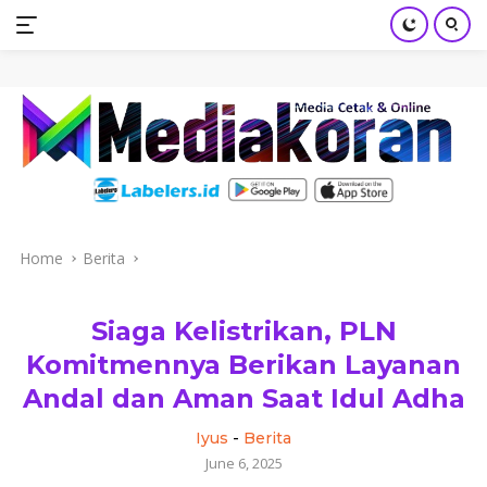
mediakoran.com
Skip
to
content
Home
Berita
Siaga Kelistrikan, PLN
Komitmennya Berikan Layanan
Andal dan Aman Saat Idul Adha
Iyus
-
Berita
June 6, 2025