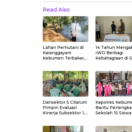
Read Also
Lahan Perhutani di
14 Tahun Mengab
Karanggayam
IWO Berbagi
Kebumen Terbakar,
Kebahagiaan di 
Api Dipadamkan
Muhammadiyah
Manual
Bukit Duri
Dansektor 5 Citarum
Kapolres Kebum
Pimpin Evaluasi
Bantu Perlengk
Kinerja Subsektor 1,2
Sekolah 15 Siswa
dan 3 Untuk Tingkat
Sempor
kan Efektivitas
Program Pemulihan