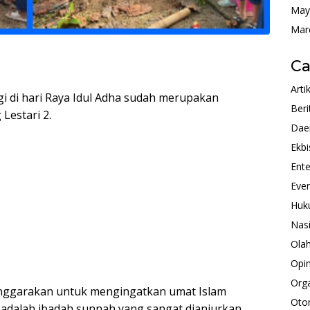
May
Mar
Ca
Arti
di hari Raya Idul Adha sudah merupakan
Beri
Lestari 2.
Dae
Ekbi
Ente
Eve
Huk
Nas
Ola
Opin
Orga
enggarakan untuk mengingatkan umat Islam
Oto
adalah ibadah sunnah yang sangat dianjurkan