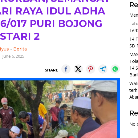
Re
ARI RAYA IDUL ADHA
Men
6/017 PURI BOJONG
Lah
Ter
STARI 2
14 
SD 
Iyus
-
Berita
MAS
June 6, 2025
Tol
14 S
SHARE
Bari
Wali
terh
Aba
R
No 