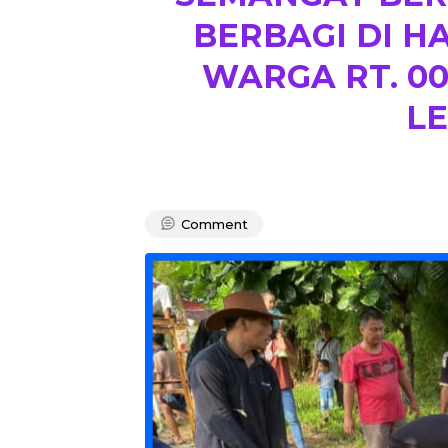
BERBAGI DI H
WARGA RT. 00
LE
Comment