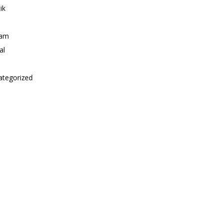
ik
i
am
al
ategorized