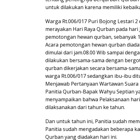
untuk dilakukan karena memiliki kebaika
Warga Rt.006/017 Puri Bojong Lestari
merayakan Hari Raya Qurban pada hari 
pemotongan hewan qurban, sebanyak 1 
Acara pemotongan hewan qurban diadaka
dimulai dari jam.08.00 Wib sampai den
dilakukan bersama-sama dengan bergo
qurban dikerjakan secara bersama-sam
warga Rt.006/017 sedangkan ibu-ibu d
Menjawab Pertanyaan Wartawan Suara 
Panitia Qurban-Bapak Wahyu Septian y
menyampaikan bahwa Pelaksanaan hari 
dilaksanakan dari tahun ke tahun.
Dan untuk tahun ini, Panitia sudah mem
Panitia sudah mengadakan beberapa kal
Qurban yang diadakan hari ini.