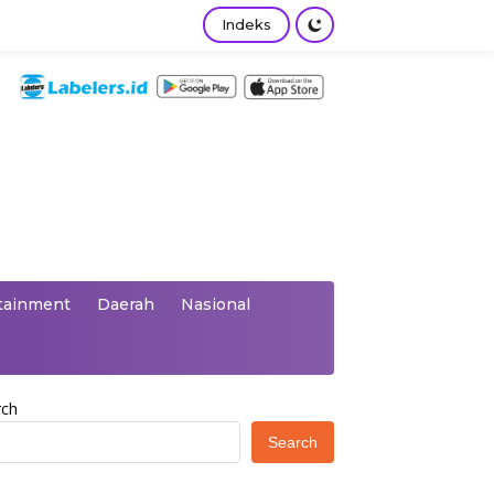
Indeks
tainment
Daerah
Nasional
rch
Search