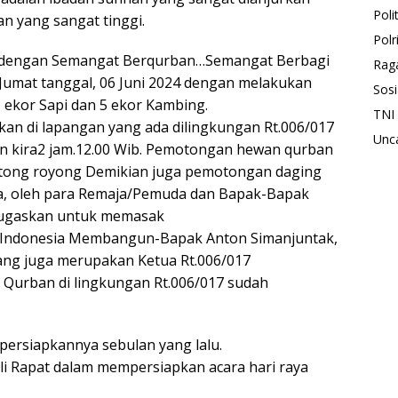
Polit
n yang sangat tinggi.
Polr
 2 dengan Semangat Berqurban…Semangat Berbagi
Rag
Jumat tanggal, 06 Juni 2024 dengan melakukan
Sosi
ekor Sapi dan 5 ekor Kambing.
TNI
n di lapangan yang ada dilingkungan Rt.006/017
Unc
gan kira2 jam.12.00 Wib. Pemotongan hewan qurban
tong royong Demikian juga pemotongan daging
a, oleh para Remaja/Pemuda dan Bapak-Bapak
itugaskan untuk memasak
Indonesia Membangun-Bapak Anton Simanjuntak,
ang juga merupakan Ketua Rt.006/017
Qurban di lingkungan Rt.006/017 sudah
persiapkannya sebulan yang lalu.
i Rapat dalam mempersiapkan acara hari raya