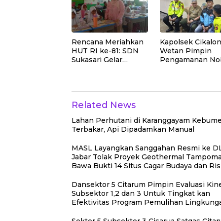
Lingkungan
Rencana Meriahkan
Kapolsek Cikalo
HUT RI ke-81: SDN
Wetan Pimpin
Sukasari Gelar
Pengamanan No
Lomba 21 Agustus,
Final Piala Presi
Tanpa Pungutan
2026, Situasi
Sepekarpun
Berlangsung Am
dan Kondusif
Related News
Lahan Perhutani di Karanggayam Kebum
Terbakar, Api Dipadamkan Manual
MASL Layangkan Sanggahan Resmi ke D
Jabar Tolak Proyek Geothermal Tampom
Bawa Bukti 14 Situs Cagar Budaya dan Ris
Gempa Sesar Baribis
Dansektor 5 Citarum Pimpin Evaluasi Kine
Subsektor 1,2 dan 3 Untuk Tingkat kan
Efektivitas Program Pemulihan Lingkun
Sektor 5 Subsektor 3 Cisarua Satgas Cita