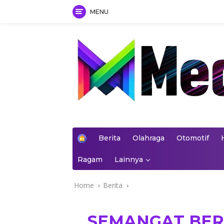
MENU
Skip
to
content
mediakoran.com
H
Berita
Olahraga
Otomotif
o
m
Ragam
Lainnya
e
Home
Berita
SEMANGAT BER