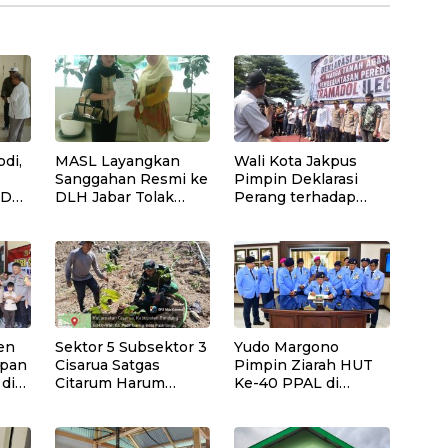
di,
MASL Layangkan
Wali Kota Jakpus
Sanggahan Resmi ke
Pimpin Deklarasi
SD
DLH Jabar Tolak
Perang terhadap
Proyek Geothermal
Tramadol Ilegal,
Tampomas Bawa
Seluruh Elemen
Bukti 14 Situs Cagar
Tanah Abang
Budaya dan Risiko
Bergerak Bersama
Gempa Sesar Baribis
en
Sektor 5 Subsektor 3
Yudo Margono
apan
Cisarua Satgas
Pimpin Ziarah HUT
 di
Citarum Harum
Ke-40 PPAL di
Laksanakan
Kalibata
Penanaman Pohon
di Lahan