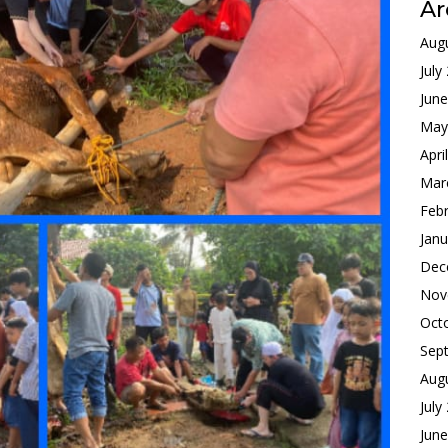
Ar
Aug
July
Jun
May
Apri
Mar
Feb
Janu
Dec
Nov
Oct
Sep
Aug
July
Jun