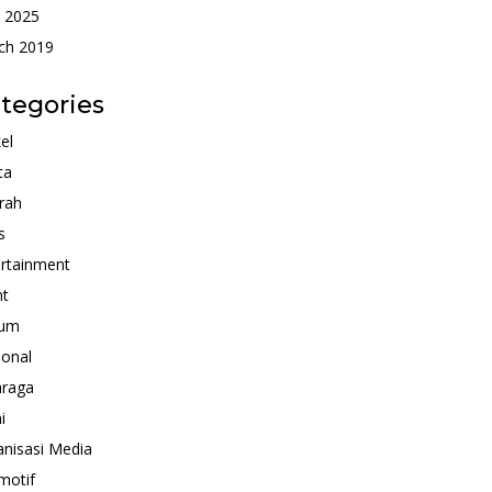
 2025
ch 2019
tegories
kel
ta
rah
s
rtainment
nt
um
ional
hraga
i
nisasi Media
motif