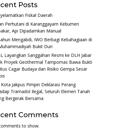
cent Posts
yelamatkan Fiskal Daerah
an Perhutani di Karanggayam Kebumen
bakar, Api Dipadamkan Manual
Tahun Mengabdi, IWO Berbagi Kebahagiaan di
Muhammadiyah Bukit Duri
L Layangkan Sanggahan Resmi ke DLH Jabar
ak Proyek Geothermal Tampomas Bawa Bukti
itus Cagar Budaya dan Risiko Gempa Sesar
bis
 Kota Jakpus Pimpin Deklarasi Perang
adap Tramadol Ilegal, Seluruh Elemen Tanah
ng Bergerak Bersama
ecent Comments
comments to show.