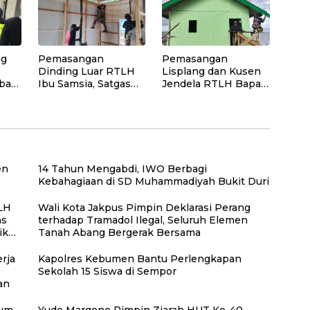
Pascalongsor dan
Perkuat Edukasi
Kepedulian
Lingkungan
ng
Pemasangan
Pemasangan
Dinding Luar RTLH
Lisplang dan Kusen
bar
Ibu Samsia, Satgas
Jendela RTLH Bapak
den
TMMD Ke-129
Nardianto Terus
Wujudkan Hunian
Dikebut Satgas
an
Layak bagi Warga
TMMD Ke-129
en
14 Tahun Mengabdi, IWO Berbagi
Kebahagiaan di SD Muhammadiyah Bukit Duri
LH
Wali Kota Jakpus Pimpin Deklarasi Perang
as
terhadap Tramadol Ilegal, Seluruh Elemen
iko
Tanah Abang Bergerak Bersama
rja
Kapolres Kebumen Bantu Perlengkapan
Sekolah 15 Siswa di Sempor
gan
rum
Yudo Margono Pimpin Ziarah HUT Ke-40