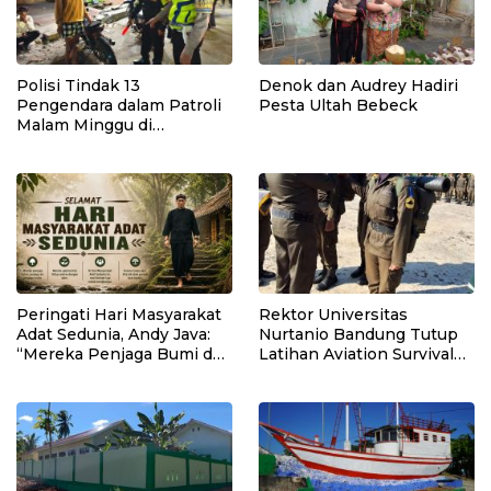
Polisi Tindak 13
Denok dan Audrey Hadiri
Pengendara dalam Patroli
Pesta Ultah Bebeck
Malam Minggu di
Kebumen, 10 Motor Pakai
Knalpot Brong
Peringati Hari Masyarakat
Rektor Universitas
Adat Sedunia, Andy Java:
Nurtanio Bandung Tutup
“Mereka Penjaga Bumi dan
Latihan Aviation Survival
Kearifan Kita”
Mahasiswa Fakultas
Teknik