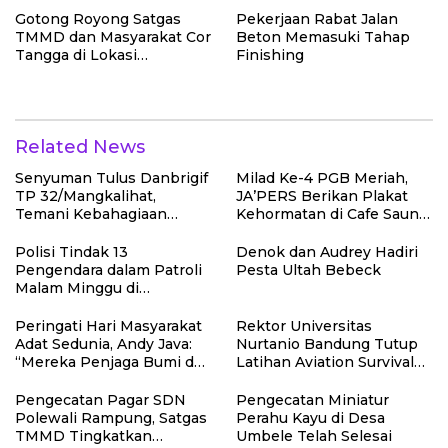
Gotong Royong Satgas
Pekerjaan Rabat Jalan
TMMD dan Masyarakat Cor
Beton Memasuki Tahap
Tangga di Lokasi
Finishing
Manunggal Air Bersih
Related News
Senyuman Tulus Danbrigif
Milad Ke-4 PGB Meriah,
TP 32/Mangkalihat,
JA’PERS Berikan Plakat
Temani Kebahagiaan
Kehormatan di Cafe Saung
Anak-anak di Sunatan
Chiko Bogor
Massal
Polisi Tindak 13
Denok dan Audrey Hadiri
Pengendara dalam Patroli
Pesta Ultah Bebeck
Malam Minggu di
Kebumen, 10 Motor Pakai
Knalpot Brong
Peringati Hari Masyarakat
Rektor Universitas
Adat Sedunia, Andy Java:
Nurtanio Bandung Tutup
“Mereka Penjaga Bumi dan
Latihan Aviation Survival
Kearifan Kita”
Mahasiswa Fakultas
Teknik
Pengecatan Pagar SDN
Pengecatan Miniatur
Polewali Rampung, Satgas
Perahu Kayu di Desa
TMMD Tingkatkan
Umbele Telah Selesai