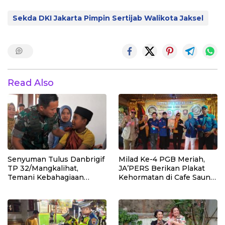
Sekda DKI Jakarta Pimpin Sertijab Walikota Jaksel
Read Also
Senyuman Tulus Danbrigif
Milad Ke-4 PGB Meriah,
TP 32/Mangkalihat,
JA’PERS Berikan Plakat
Temani Kebahagiaan
Kehormatan di Cafe Saung
Anak-anak di Sunatan
Chiko Bogor
Massal