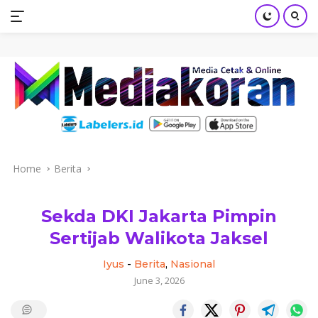
mediakoran.com
Skip
to
content
Home
Berita
Sekda DKI Jakarta Pimpin
Sertijab Walikota Jaksel
Iyus
-
Berita
,
Nasional
June 3, 2026