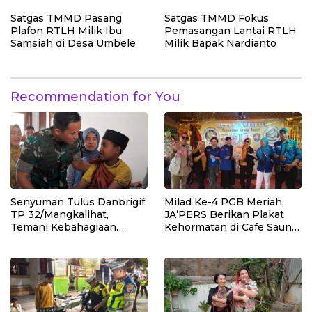
Kerapian Fasilitas Sekolah
Satgas TMMD Pasang
Satgas TMMD Fokus
Plafon RTLH Milik Ibu
Pemasangan Lantai RTLH
Samsiah di Desa Umbele
Milik Bapak Nardianto
Recommendation for You
Senyuman Tulus Danbrigif
Milad Ke-4 PGB Meriah,
TP 32/Mangkalihat,
JA’PERS Berikan Plakat
Temani Kebahagiaan
Kehormatan di Cafe Saung
Anak-anak di Sunatan
Chiko Bogor
Massal