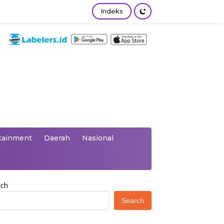
Indeks
tainment
Daerah
Nasional
rch
Search