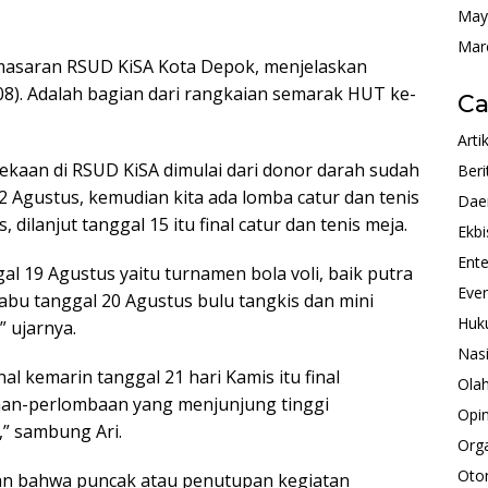
May
Mar
masaran RSUD KiSA Kota Depok, menjelaskan
/08). Adalah bagian dari rangkaian semarak HUT ke-
Ca
Arti
kaan di RSUD KiSA dimulai dari donor darah sudah
Beri
2 Agustus, kemudian kita ada lomba catur dan tenis
Dae
 dilanjut tanggal 15 itu final catur dan tenis meja.
Ekbi
Ente
gal 19 Agustus yaitu turnamen bola voli, baik putra
Eve
abu tanggal 20 Agustus bulu tangkis dan mini
Huk
” ujarnya.
Nas
al kemarin tanggal 21 hari Kamis itu final
Ola
mbaan-perlombaan yang menjunjung tinggi
Opin
,” sambung Ari.
Orga
Oto
kan bahwa puncak atau penutupan kegiatan