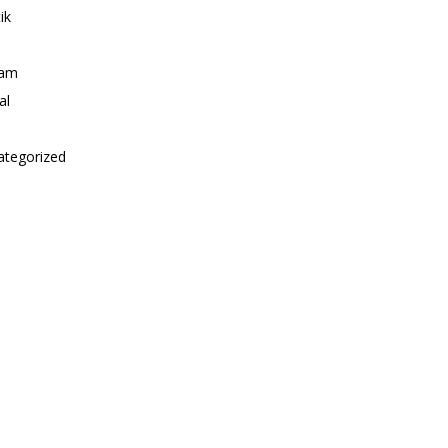
ik
i
am
al
ategorized