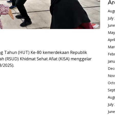
Ar
Aug
July
Jun
May
Apri
Mar
ang Tahun (HUT) Ke-80 kemerdekaan Republik
Feb
h (RSUD) Khidmat Sehat Afiat (KiSA) menggelar
Janu
/2025).
Dec
Nov
Oct
Sep
Aug
July
Jun