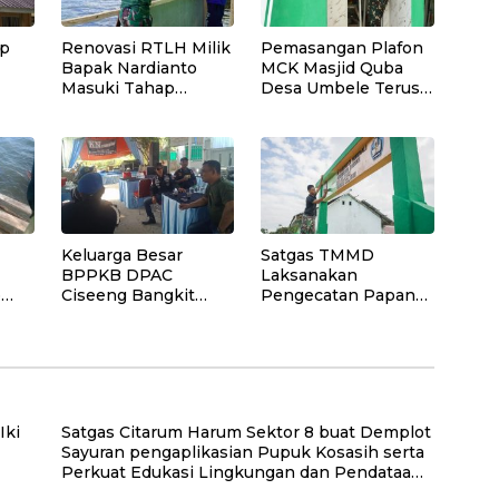
ap
Renovasi RTLH Milik
Pemasangan Plafon
Bapak Nardianto
MCK Masjid Quba
Masuki Tahap
Desa Umbele Terus
Pemasangan Kasbor
Dikebut Satgas
Dinding Dapur
TMMD
Keluarga Besar
Satgas TMMD
BPPKB DPAC
Laksanakan
p
Ciseeng Bangkit
Pengecatan Papan
tai
Hadiri Pernikahan
Nama SD Negeri
Anak Rahmat
Polewali
Hidayat, SH (Reza)
Iki
Satgas Citarum Harum Sektor 8 buat Demplot
Sayuran pengaplikasian Pupuk Kosasih serta
Perkuat Edukasi Lingkungan dan Pendataan
Ternak di Wilayah Binaan