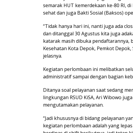
semarak HUT kemerdekaan ke-80 RI, di 
sehat dan juga Bakti Sosial (Baksos) ope
“Tidak hanya hari ini, nanti juga ada cl
dan ditanggal 30 Agustus kita juga ada
katarak masih dibuka pendaftarannya, bi
Kesehatan Kota Depok, Pemkot Depok, S
jelasnya.
Kegiatan perlombaan ini melibatkan se
administratif sampai dengan bagian kebe
Ditanya soal pelayanan saat sedang m
lingkungan RSUD KiSA, Ari Wibowo jug
mengutamakan pelayanan.
“Jadi khususnya di bidang pelayanan yan
kegiatan perlombaan adalah yang lepas 
berdinas di shift berikutnya, jadi teta