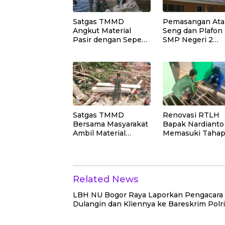
Wilayah Binaan
Satgas TMMD
Pemasangan At
Angkut Material
Seng dan Plafon
Pasir dengan Sepeda
SMP Negeri 2
Motor untuk
Bungku Selatan
Pekerjaan Rabat
Rampung
Beton Jalan
Satgas TMMD
Renovasi RTLH
Bersama Masyarakat
Bapak Nardianto
Ambil Material
Memasuki Taha
Papan untuk
Pemasangan Lan
Pekerjaan RTLH
Teras Rumah
Related News
LBH NU Bogor Raya Laporkan Pengacara 
Dulangin dan Kliennya ke Bareskrim Polri