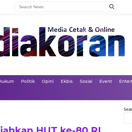
Hukum
Politik
Opini
Ekbis
Sosial
Event
Enter
Sea
iahkan HUT ke-80 RI