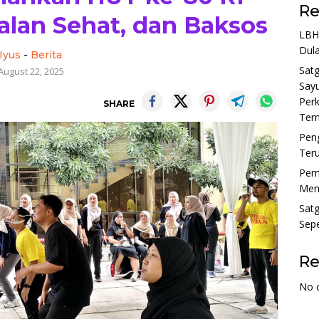
Re
lan Sehat, dan Baksos
LBH
Dula
Iyus
-
Berita
Sat
August 22, 2025
Sayu
Perk
SHARE
Tern
Pen
Ter
Pem
Menu
Sat
Sepe
R
No 