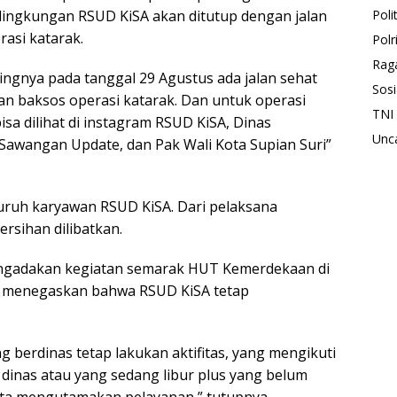
lingkungan RSUD KiSA akan ditutup dengan jalan
Polit
rasi katarak.
Polr
Rag
osingnya pada tanggal 29 Agustus ada jalan sehat
Sosi
kan baksos operasi katarak. Dan untuk operasi
TNI
sa dilihat di instagram RSUD KiSA, Dinas
Unc
awangan Update, dan Pak Wali Kota Supian Suri”
luruh karyawan RSUD KiSA. Dari pelaksana
rsihan dilibatkan.
engadakan kegiatan semarak HUT Kemerdekaan di
a menegaskan bahwa RSUD KiSA tetap
g berdinas tetap lakukan aktifitas, yang mengikuti
dinas atau yang sedang libur plus yang belum
p kita mengutamakan pelayanan,” tutupnya.