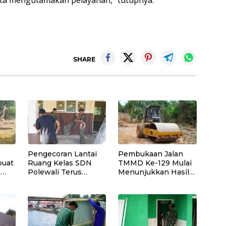
SHARE
Pengecoran Lantai
Pembukaan Jalan
buat
Ruang Kelas SDN
TMMD Ke-129 Mulai
n
Polewali Terus
Menunjukkan Hasil
Dipercepat Satgas
yang Signifikan
erta
TMMD Ke-129
k di