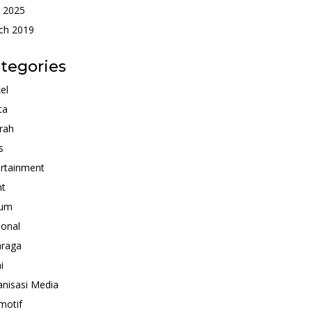
 2025
ch 2019
tegories
kel
ta
rah
s
rtainment
nt
um
ional
hraga
i
nisasi Media
motif