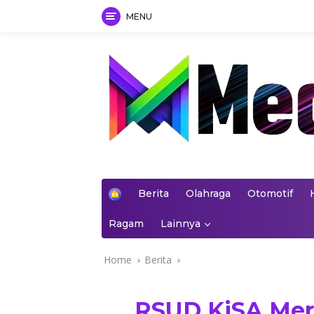
MENU
Skip
to
content
mediakoran.com
H
Berita
Olahraga
Otomotif
o
m
Ragam
Lainnya
e
Home
Berita
RSUD KiSA Mer