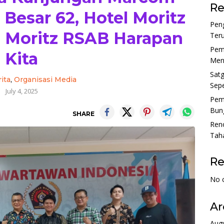
Re
Besar 62, Hotel Moritz
Pen
n Moritz RSAB Harapan
Ter
Pem
Kita
Menu
Sat
ita
,
Organisasi Media
Sepe
July 4, 2025
Pem
Bun
SHARE
Reno
Tah
R
No 
Ar
Aug