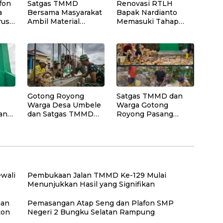
fon
Satgas TMMD
Renovasi RTLH
a
Bersama Masyarakat
Bapak Nardianto
rus
Ambil Material
Memasuki Tahap
Papan untuk
Pemasangan Lantai
Pekerjaan RTLH
Teras Rumah
Gotong Royong
Satgas TMMD dan
Warga Desa Umbele
Warga Gotong
an
dan Satgas TMMD
Royong Pasang
Bangun Gapura
Tangga Program
sebagai Simbol
Manunggal Air
Kehadiran TMMD
Bersih di Desa
Polewali
wali
Pembukaan Jalan TMMD Ke-129 Mulai
Menunjukkan Hasil yang Signifikan
gan
Pemasangan Atap Seng dan Plafon SMP
ton
Negeri 2 Bungku Selatan Rampung