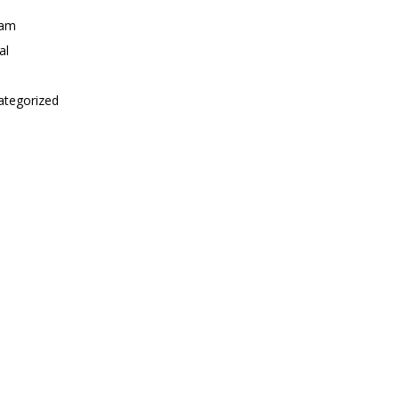
i
am
al
ategorized