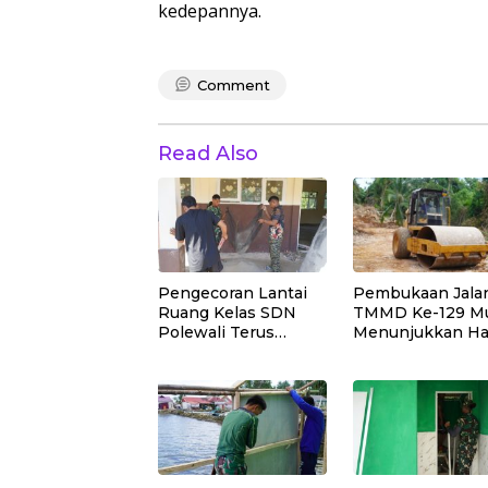
kedepannya.
Comment
Read Also
Pengecoran Lantai
Pembukaan Jala
Ruang Kelas SDN
TMMD Ke-129 Mu
Polewali Terus
Menunjukkan Ha
Dipercepat Satgas
yang Signifikan
TMMD Ke-129