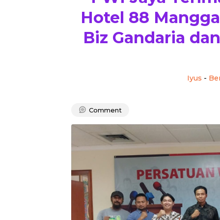
Hotel 88 Mangga 
Biz Gandaria da
Iyus
-
Ber
Comment