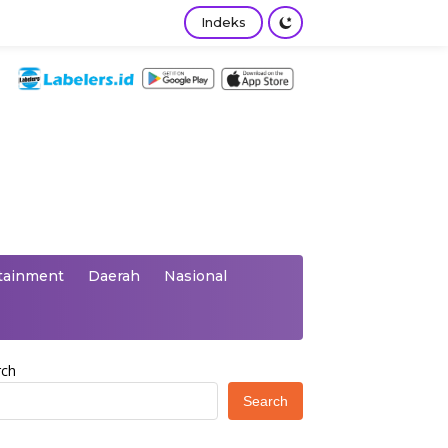
Indeks
tainment
Daerah
Nasional
rch
Search