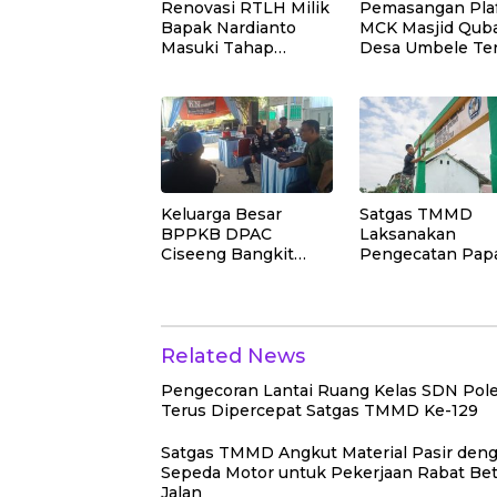
Renovasi RTLH Milik
Pemasangan Pla
Bapak Nardianto
MCK Masjid Qub
Masuki Tahap
Desa Umbele Te
Pemasangan Kasbor
Dikebut Satgas
Dinding Dapur
TMMD
Keluarga Besar
Satgas TMMD
BPPKB DPAC
Laksanakan
Ciseeng Bangkit
Pengecatan Pap
Hadiri Pernikahan
Nama SD Negeri
Anak Rahmat
Polewali
Hidayat, SH (Reza)
Related News
Pengecoran Lantai Ruang Kelas SDN Pole
Terus Dipercepat Satgas TMMD Ke-129
Satgas TMMD Angkut Material Pasir den
Sepeda Motor untuk Pekerjaan Rabat Be
Jalan