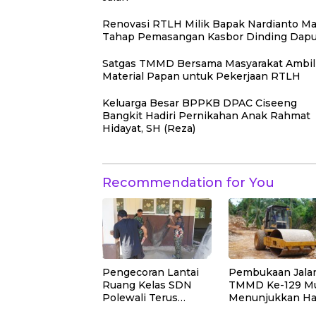
Renovasi RTLH Milik Bapak Nardianto Ma
Tahap Pemasangan Kasbor Dinding Dapu
Satgas TMMD Bersama Masyarakat Ambil
Material Papan untuk Pekerjaan RTLH
Keluarga Besar BPPKB DPAC Ciseeng
Bangkit Hadiri Pernikahan Anak Rahmat
Hidayat, SH (Reza)
Recommendation for You
Pengecoran Lantai
Pembukaan Jala
Ruang Kelas SDN
TMMD Ke-129 Mu
Polewali Terus
Menunjukkan Ha
Dipercepat Satgas
yang Signifikan