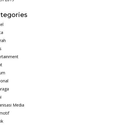
tegories
kel
ta
rah
s
rtainment
nt
um
ional
hraga
i
nisasi Media
motif
ik