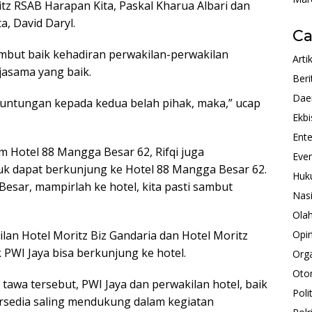
tz RSAB Harapan Kita, Paskal Kharua Albari dan
a, David Daryl.
Ca
mbut baik kehadiran perwakilan-perwakilan
Arti
jasama yang baik.
Beri
Dae
euntungan kepada kedua belah pihak, maka,” ucap
Ekbi
Ente
 Hotel 88 Mangga Besar 62, Rifqi juga
Eve
k dapat berkunjung ke Hotel 88 Mangga Besar 62.
Huk
 Besar, mampirlah ke hotel, kita pasti sambut
Nas
Ola
lan Hotel Moritz Biz Gandaria dan Hotel Moritz
Opin
PWI Jaya bisa berkunjung ke hotel.
Orga
Oto
awa tersebut, PWI Jaya dan perwakilan hotel, baik
Polit
rsedia saling mendukung dalam kegiatan