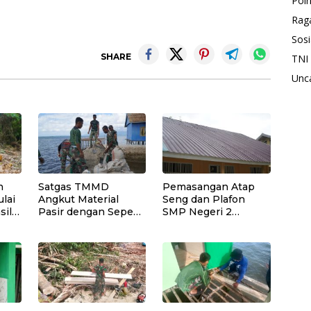
Polr
Rag
Sosi
SHARE
TNI
Unc
n
Satgas TMMD
Pemasangan Atap
lai
Angkut Material
Seng dan Plafon
sil
Pasir dengan Sepeda
SMP Negeri 2
Motor untuk
Bungku Selatan
Pekerjaan Rabat
Rampung
Beton Jalan