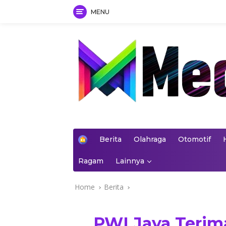
MENU
Skip
to
content
mediakoran.com
H
Berita
Olahraga
Otomotif
o
m
Ragam
Lainnya
e
Home
Berita
PWI Jaya Teri