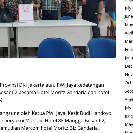
July
Jun
May
Apri
Mar
Feb
Janu
Dec
Nov
Oct
rovinsi DKI Jakarta atau PWI Jaya kedatangan
Sep
Besar 62 besama Hotel Moritz Gandaria dan hotel
).
Aug
July
langsung oleh Ketua PWI Jaya, Kesit Budi Handoyo
Jun
an ini yakni Marcom Hotel 88 Mangga Besar 62,
May
emudian Marcom hotel Moritz Biz Gandaria,
Mar