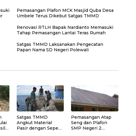
suki
Pemasangan Plafon MCK Masjid Quba Desa
r
Umbele Terus Dikebut Satgas TMMD
Renovasi RTLH Bapak Nardianto Memasuki
Tahap Pemasangan Lantai Teras Rumah
Satgas TMMD Laksanakan Pengecatan
Papan Nama SD Negeri Polewali
n
Satgas TMMD
Pemasangan Atap
lai
Angkut Material
Seng dan Plafon
sil
Pasir dengan Sepeda
SMP Negeri 2
Motor untuk
Bungku Selatan