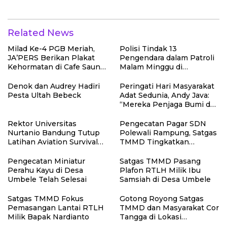
TMMD dan Masyarakat
Related News
Milad Ke-4 PGB Meriah,
Polisi Tindak 13
JA’PERS Berikan Plakat
Pengendara dalam Patroli
Kehormatan di Cafe Saung
Malam Minggu di
Chiko Bogor
Kebumen, 10 Motor Pakai
Knalpot Brong
Denok dan Audrey Hadiri
Peringati Hari Masyarakat
Pesta Ultah Bebeck
Adat Sedunia, Andy Java:
“Mereka Penjaga Bumi dan
Kearifan Kita”
Rektor Universitas
Pengecatan Pagar SDN
Nurtanio Bandung Tutup
Polewali Rampung, Satgas
Latihan Aviation Survival
TMMD Tingkatkan
Mahasiswa Fakultas
Kerapian Fasilitas Sekolah
Teknik
Pengecatan Miniatur
Satgas TMMD Pasang
Perahu Kayu di Desa
Plafon RTLH Milik Ibu
Umbele Telah Selesai
Samsiah di Desa Umbele
Satgas TMMD Fokus
Gotong Royong Satgas
Pemasangan Lantai RTLH
TMMD dan Masyarakat Cor
Milik Bapak Nardianto
Tangga di Lokasi
Manunggal Air Bersih