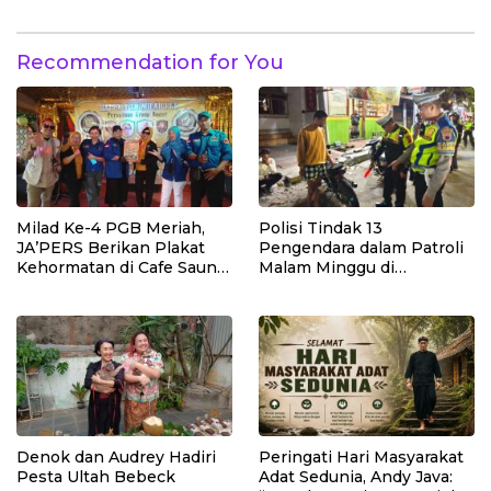
Recommendation for You
Milad Ke-4 PGB Meriah,
Polisi Tindak 13
JA’PERS Berikan Plakat
Pengendara dalam Patroli
Kehormatan di Cafe Saung
Malam Minggu di
Chiko Bogor
Kebumen, 10 Motor Pakai
Knalpot Brong
Denok dan Audrey Hadiri
Peringati Hari Masyarakat
Pesta Ultah Bebeck
Adat Sedunia, Andy Java: