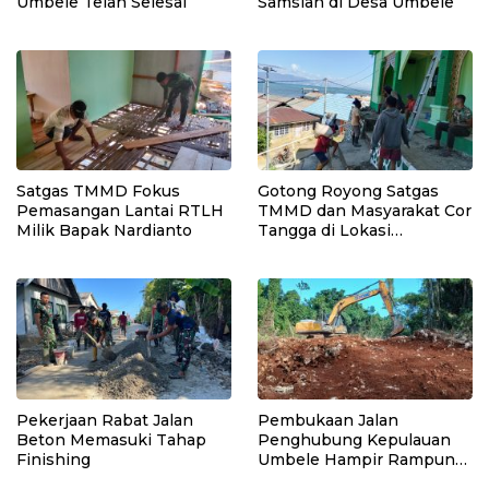
Umbele Telah Selesai
Samsiah di Desa Umbele
Satgas TMMD Fokus
Gotong Royong Satgas
Pemasangan Lantai RTLH
TMMD dan Masyarakat Cor
Milik Bapak Nardianto
Tangga di Lokasi
Manunggal Air Bersih
Pekerjaan Rabat Jalan
Pembukaan Jalan
Beton Memasuki Tahap
Penghubung Kepulauan
Finishing
Umbele Hampir Rampung
Berkat Sinergitas Satgas