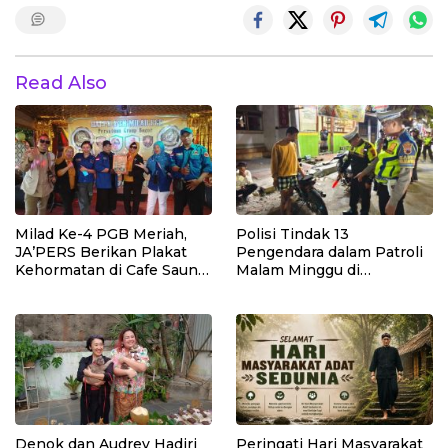
Read Also
Milad Ke-4 PGB Meriah,
Polisi Tindak 13
JA’PERS Berikan Plakat
Pengendara dalam Patroli
Kehormatan di Cafe Saung
Malam Minggu di
Chiko Bogor
Kebumen, 10 Motor Pakai
Knalpot Brong
Denok dan Audrey Hadiri
Peringati Hari Masyarakat