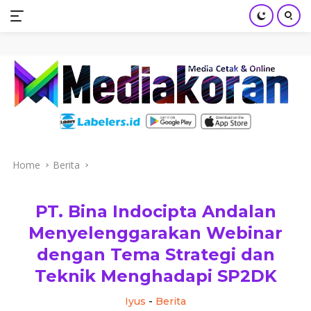
mediakoran.com
Skip
to
content
Home
Berita
PT. Bina Indocipta Andalan
Menyelenggarakan Webinar
dengan Tema Strategi dan
Teknik Menghadapi SP2DK
Iyus
-
Berita