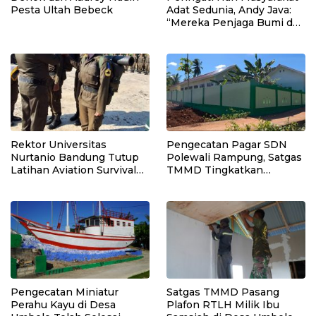
Pesta Ultah Bebeck
Adat Sedunia, Andy Java:
“Mereka Penjaga Bumi dan
Kearifan Kita”
Rektor Universitas
Pengecatan Pagar SDN
Nurtanio Bandung Tutup
Polewali Rampung, Satgas
Latihan Aviation Survival
TMMD Tingkatkan
Mahasiswa Fakultas
Kerapian Fasilitas Sekolah
Teknik
Pengecatan Miniatur
Satgas TMMD Pasang
Perahu Kayu di Desa
Plafon RTLH Milik Ibu