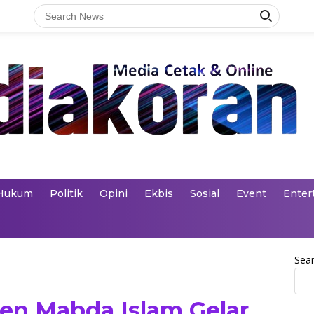
Hukum
Politik
Opini
Ekbis
Sosial
Event
Enter
Sea
en Mabda Islam Gelar