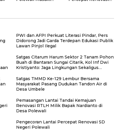
Tahap Finishing,
RTLH Milik Ibu
bukti nyata kinerja
Syamsiah
satgas TMMD
PWI dan AFPI Perkuat Literasi Pindar, Pers
ang
Didorong Jadi Garda Terdepan Edukasi Publik
Lawan Pinjol Ilegal
Satgas Citarum Harum Sektor 2 Tanam Pohon
Buah di Bantaran Sungai Citarik, Kol Inf Dwi
naan
Kristiyanto: Jaga Lingkungan Sekaligus
Tingkatkan Manfaat Ekonomi Warga
t
Satgas TMMD Ke-129 Lembur Bersama
kan
Masyarakat Pasang Dudukan Tandon Air di
Desa Umbele
Pemasangan Lantai Tandai Kemajuan
eri
Renovasi RTLH Milik Bapak Nardianto di
Desa Polewali
Pengecoran Lantai Percepat Renovasi SD
Negeri Polewali