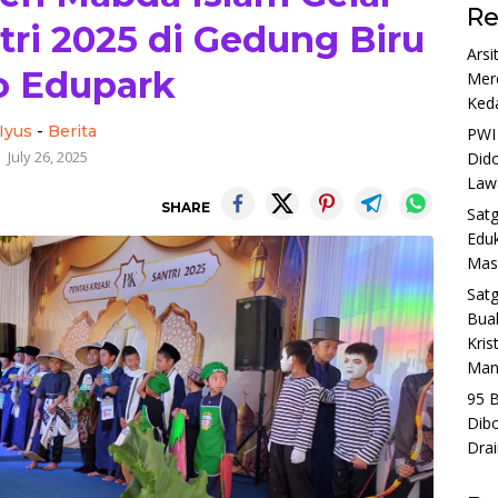
Re
tri 2025 di Gedung Biru
Arsi
o Edupark
Merd
Ked
Iyus
-
Berita
PWI 
July 26, 2025
Dido
Lawa
SHARE
Satg
Edu
Masy
Sat
Buah
Kris
Man
95 B
Dibo
Dra