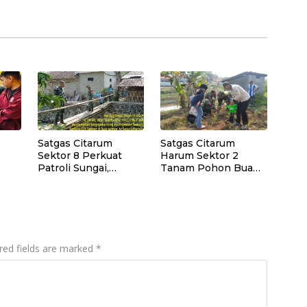
Satgas Citarum
Satgas Citarum
Sektor 8 Perkuat
Harum Sektor 2
Patroli Sungai,
Tanam Pohon Buah
rda
Edukasi Lingkungan
di Bantaran Sungai
i
dan Pemberdayaan
Citarik, Kol Inf Dwi
jol
Masyarakat di
Kristiyanto: Jaga
Wilayah Binaan
Lingkungan
Sekaligus
Tingkatkan Manfaat
red fields are marked
*
Ekonomi Warga