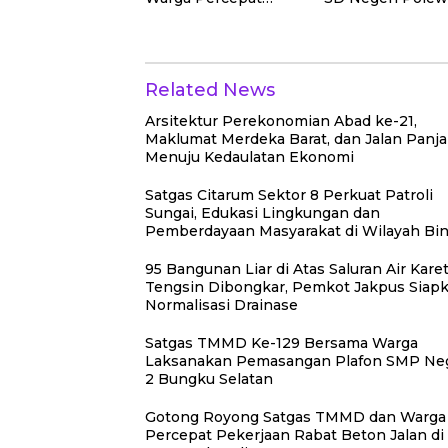
Pekerjaan Rabat
Beton Jalan di Desa
Polewali
Related News
Arsitektur Perekonomian Abad ke-21,
Maklumat Merdeka Barat, dan Jalan Panj
Menuju Kedaulatan Ekonomi
Satgas Citarum Sektor 8 Perkuat Patroli
Sungai, Edukasi Lingkungan dan
Pemberdayaan Masyarakat di Wilayah Bi
95 Bangunan Liar di Atas Saluran Air Kare
Tengsin Dibongkar, Pemkot Jakpus Siap
Normalisasi Drainase
Satgas TMMD Ke-129 Bersama Warga
Laksanakan Pemasangan Plafon SMP Neg
2 Bungku Selatan
Gotong Royong Satgas TMMD dan Warga
Percepat Pekerjaan Rabat Beton Jalan di