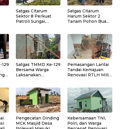
Satgas Citarum
Satgas Citarum
Sektor 8 Perkuat
Harum Sektor 2
Patroli Sungai,
Tanam Pohon Buah
rda
Edukasi Lingkungan
di Bantaran Sungai
i
dan Pemberdayaan
Citarik, Kol Inf Dwi
jol
Masyarakat di
Kristiyanto: Jaga
Wilayah Binaan
Lingkungan
Sekaligus
Tingkatkan Manfaat
Ekonomi Warga
-129
Satgas TMMD Ke-129
Pemasangan Lantai
a
Bersama Warga
Tandai Kemajuan
ng
Laksanakan
Renovasi RTLH Milik
 Air
Pemasangan Plafon
Bapak Nardianto di
SMP Negeri 2
Desa Polewali
Bungku Selatan
ai
Pengecatan Dinding
Kebersamaan TNI,
si
MCK Masjid Desa
Polri, dan Warga
ali
Polewali Masuki
Percepat Renovasi