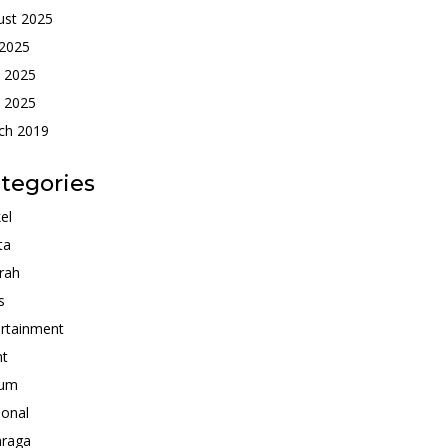
ust 2025
 2025
e 2025
 2025
ch 2019
tegories
kel
ta
rah
s
rtainment
nt
um
ional
hraga