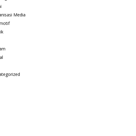
i
nisasi Media
motif
ik
i
am
al
ategorized