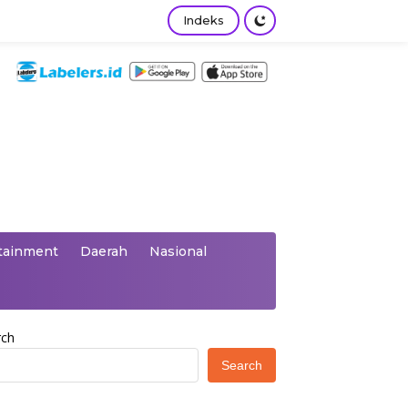
Indeks
tainment
Daerah
Nasional
rch
Search