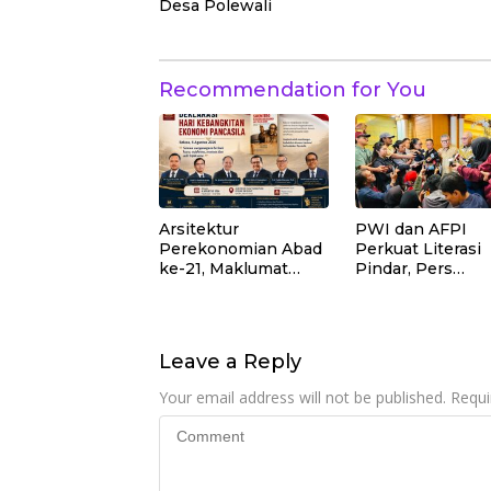
Desa Polewali
Recommendation for You
Arsitektur
PWI dan AFPI
Perekonomian Abad
Perkuat Literasi
ke-21, Maklumat
Pindar, Pers
Merdeka Barat, dan
Didorong Jadi Ga
Jalan Panjang
Terdepan Edukas
Menuju Kedaulatan
Publik Lawan Pin
Ekonomi
Ilegal
Leave a Reply
Your email address will not be published.
Requi