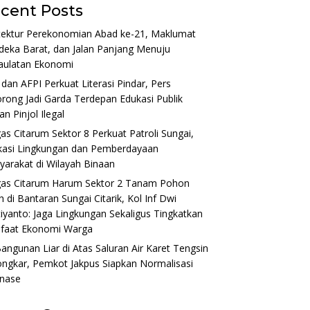
cent Posts
tektur Perekonomian Abad ke-21, Maklumat
eka Barat, dan Jalan Panjang Menuju
aulatan Ekonomi
dan AFPI Perkuat Literasi Pindar, Pers
rong Jadi Garda Terdepan Edukasi Publik
n Pinjol Ilegal
as Citarum Sektor 8 Perkuat Patroli Sungai,
kasi Lingkungan dan Pemberdayaan
arakat di Wilayah Binaan
gas Citarum Harum Sektor 2 Tanam Pohon
 di Bantaran Sungai Citarik, Kol Inf Dwi
tiyanto: Jaga Lingkungan Sekaligus Tingkatkan
faat Ekonomi Warga
angunan Liar di Atas Saluran Air Karet Tengsin
ngkar, Pemkot Jakpus Siapkan Normalisasi
inase