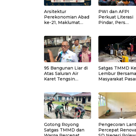
Arsitektur
PWI dan AFPI
Perekonomian Abad
Perkuat Literasi
ke-21, Maklumat
Pindar, Pers
Merdeka Barat, dan
Didorong Jadi Ga
Jalan Panjang
Terdepan Edukas
Menuju Kedaulatan
Publik Lawan Pin
Ekonomi
Ilegal
95 Bangunan Liar di
Satgas TMMD Ke
Atas Saluran Air
Lembur Bersam
Karet Tengsin
Masyarakat Pasa
Dibongkar, Pemkot
Dudukan Tandon
Jakpus Siapkan
di Desa Umbele
Normalisasi Drainase
Gotong Royong
Pengecoran Lant
Satgas TMMD dan
Percepat Renova
Warga Percepat
SD Negeri Polew