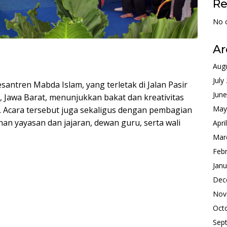
R
No 
Ar
Aug
July
santren Mabda Islam, yang terletak di Jalan Pasir
Jun
 Jawa Barat, menunjukkan bakat dan kreativitas
May
. Acara tersebut juga sekaligus dengan pembagian
nan yayasan dan jajaran, dewan guru, serta wali
Apri
Mar
Feb
Janu
Dec
Nov
Oct
Sep