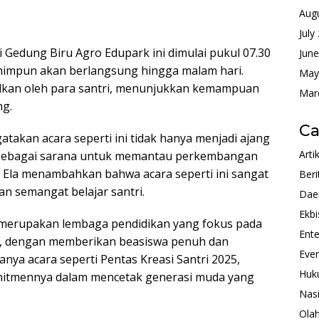
Aug
July
di Gedung Biru Agro Edupark ini dimulai pukul 07.30
Jun
himpun akan berlangsung hingga malam hari.
May
lkan oleh para santri, menunjukkan kemampuan
Mar
ng.
Ca
gatakan acara seperti ini tidak hanya menjadi ajang
Arti
uga sebagai sarana untuk memantau perkembangan
 Ela menambahkan bahwa acara seperti ini sangat
Beri
n semangat belajar santri.
Dae
Ekbi
 merupakan lembaga pendidikan yang fokus pada
Ente
a, dengan memberikan beasiswa penuh dan
Eve
nya acara seperti Pentas Kreasi Santri 2025,
Huk
mitmennya dalam mencetak generasi muda yang
Nas
Ola