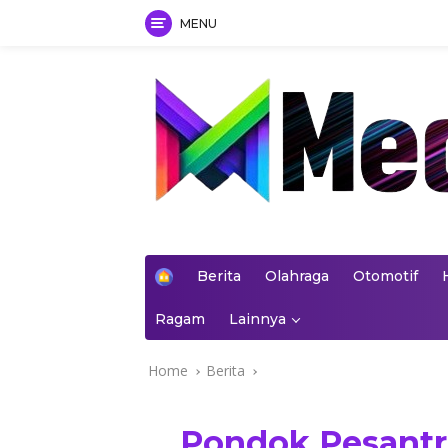
MENU
Skip
to
content
mediakoran.com
H
Berita
Olahraga
Otomotif
o
m
Ragam
Lainnya
e
Home
Berita
Pondok Pesantr