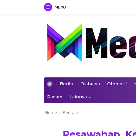
MENU
Skip
to
content
mediakoran.com
H
Berita
Olahraga
Otomotif
o
m
Ragam
Lainnya
e
Home
Berita
Pesawahan, K