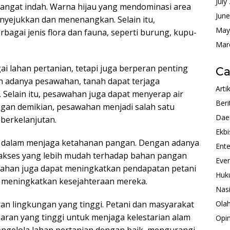
July
ngat indah. Warna hijau yang mendominasi area
Jun
ejukkan dan menenangkan. Selain itu,
May
bagai jenis flora dan fauna, seperti burung, kupu-
Mar
i lahan pertanian, tetapi juga berperan penting
Ca
n adanya pesawahan, tanah dapat terjaga
Arti
 Selain itu, pesawahan juga dapat menyerap air
Beri
ngan demikian, pesawahan menjadi salah satu
Dae
berkelanjutan.
Ekbi
g dalam menjaga ketahanan pangan. Dengan adanya
Ente
 akses yang lebih mudah terhadap bahan pangan
Eve
sawahan juga dapat meningkatkan pendapatan petani
Huk
t meningkatkan kesejahteraan mereka.
Nas
an lingkungan yang tinggi. Petani dan masyarakat
Ola
aran yang tinggi untuk menjaga kelestarian alam
Opin
ngelola lahan pertanian dengan baik, mengurangi