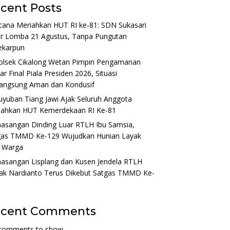
cent Posts
cana Meriahkan HUT RI ke-81: SDN Sukasari
ar Lomba 21 Agustus, Tanpa Pungutan
ekarpun
olsek Cikalong Wetan Pimpin Pengamanan
r Final Piala Presiden 2026, Situasi
langsung Aman dan Kondusif
yuban Tiang Jawi Ajak Seluruh Anggota
iahkan HUT Kemerdekaan RI Ke-81
asangan Dinding Luar RTLH Ibu Samsia,
gas TMMD Ke-129 Wujudkan Hunian Layak
i Warga
asangan Lisplang dan Kusen Jendela RTLH
ak Nardianto Terus Dikebut Satgas TMMD Ke-
ecent Comments
comments to show.