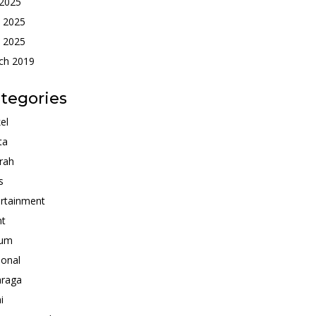
 2025
e 2025
 2025
ch 2019
tegories
kel
ta
rah
s
rtainment
nt
um
ional
hraga
i