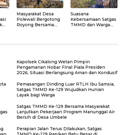
Masyarakat Desa
Suasana
asi
Polewali Bergotong
Kebersamaan Satgas
k
Royong Bersama
TMMD dan Warga
n
Satgas TMMD
Warnai Gotong
tu,
Angkut Material
Royong di Lokasi
Program Manunggal
Manunggal Air
Air Bersih
Kapolsek Cikalong Wetan Pimpin
Pengamanan Nobar Final Piala Presiden
2026, Situasi Berlangsung Aman dan Kondusif
ota
Pemasangan Dinding Luar RTLH Ibu Samsia,
Satgas TMMD Ke-129 Wujudkan Hunian
Layak bagi Warga
Satgas TMMD Ke-129 Bersama Masyarakat
tgas
Lanjutkan Pekerjaan Program Manunggal Air
Bersih di Desa Umbele
ng
Perapian Jalan Terus Dilakukan, Satgas
uan
TMMD Ke-129 Rapikan Batu Besar di