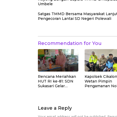
Umbele
Satgas TMMD Bersama Masyarakat Lanju
Pengecoran Lantai SD Negeri Polewali
Recommendation for You
Rencana Meriahkan
Kapolsek Cikalo
HUT RI ke-81: SDN
Wetan Pimpin
Sukasari Gelar
Pengamanan No
Lomba 21 Agustus,
Final Piala Presi
Tanpa Pungutan
2026, Situasi
Sepekarpun
Berlangsung Am
dan Kondusif
Leave a Reply
Your email address will not be published.
Requi