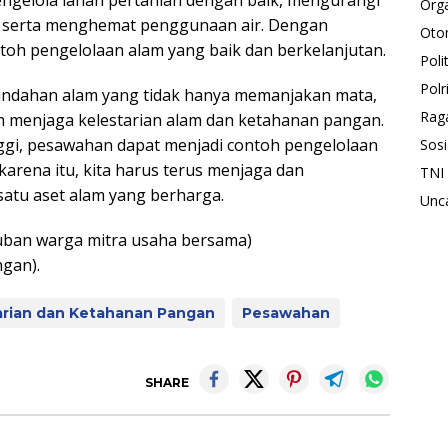
Orga
, serta menghemat penggunaan air. Dengan
Oto
toh pengelolaan alam yang baik dan berkelanjutan.
Polit
Polr
eindahan alam yang tidak hanya memanjakan mata,
Rag
am menjaga kelestarian alam dan ketahanan pangan.
ggi, pesawahan dapat menjadi contoh pengelolaan
Sosi
karena itu, kita harus terus menjaga dan
TNI
satu aset alam yang berharga.
Unc
yuban warga mitra usaha bersama)
ngan).
arian dan Ketahanan Pangan
Pesawahan
SHARE