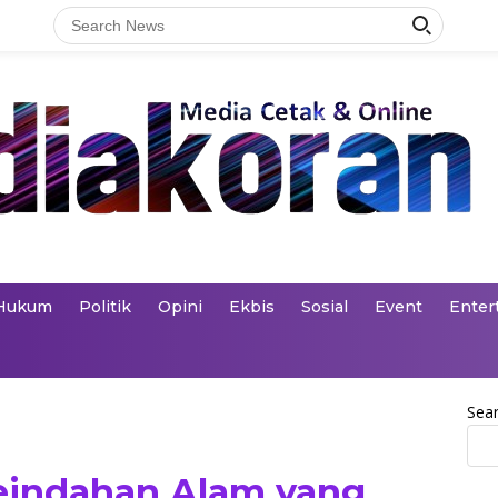
Hukum
Politik
Opini
Ekbis
Sosial
Event
Enter
Sea
eindahan Alam yang