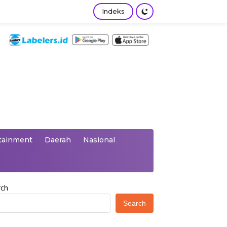
Indeks
tainment
Daerah
Nasional
rch
Search