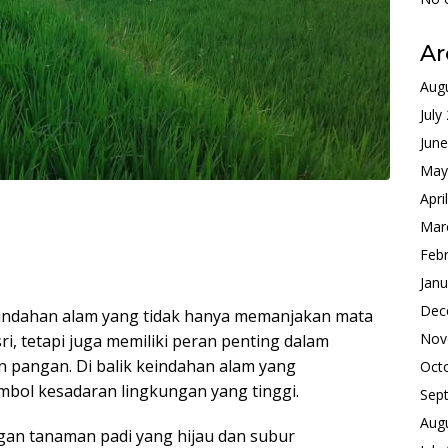
Ar
Aug
July
Jun
May
Apri
Mar
Feb
Janu
Dec
eindahan alam yang tidak hanya memanjakan mata
Nov
, tetapi juga memiliki peran penting dalam
n pangan. Di balik keindahan alam yang
Oct
mbol kesadaran lingkungan yang tinggi.
Sep
Aug
an tanaman padi yang hijau dan subur