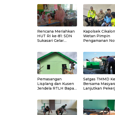
Rencana Meriahkan
Kapolsek Cikalo
HUT RI ke-81: SDN
Wetan Pimpin
Sukasari Gelar
Pengamanan No
Lomba 21 Agustus,
Final Piala Presi
Tanpa Pungutan
2026, Situasi
Sepekarpun
Berlangsung Am
dan Kondusif
Pemasangan
Satgas TMMD Ke
Lisplang dan Kusen
Bersama Masyar
Jendela RTLH Bapak
Lanjutkan Peker
Nardianto Terus
Program Manung
Dikebut Satgas
Air Bersih di Des
TMMD Ke-129
Umbele