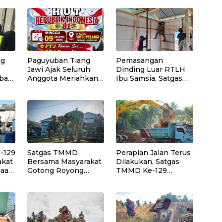
ng
Paguyuban Tiang
Pemasangan
Jawi Ajak Seluruh
Dinding Luar RTLH
bar
Anggota Meriahkan
Ibu Samsia, Satgas
den
HUT Kemerdekaan
TMMD Ke-129
RI Ke-81
Wujudkan Hunian
an
Layak bagi Warga
-129
Satgas TMMD
Perapian Jalan Terus
akat
Bersama Masyarakat
Dilakukan, Satgas
jaan
Gotong Royong
TMMD Ke-129
gal
Bangun Gapura
Rapikan Batu Besar
a
TMMD di Kepulauan
di Sepanjang Jalur
Umbele
Pembukaan Jalan
Kepulauan Umbele