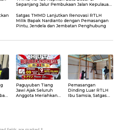
Sepanjang Jalur Pembukaan Jalan Kepulauan
Umbele
tkan
Satgas TMMD Lanjutkan Renovasi RTLH
Milik Bapak Nardianto dengan Pemasangan
Pintu, Jendela dan Jembatan Penghubung
ng
Paguyuban Tiang
Pemasangan
Jawi Ajak Seluruh
Dinding Luar RTLH
bar
Anggota Meriahkan
Ibu Samsia, Satgas
den
HUT Kemerdekaan
TMMD Ke-129
RI Ke-81
Wujudkan Hunian
an
Layak bagi Warga
red fields are marked
*