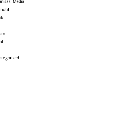
nisasi Media
motif
ik
i
am
al
ategorized