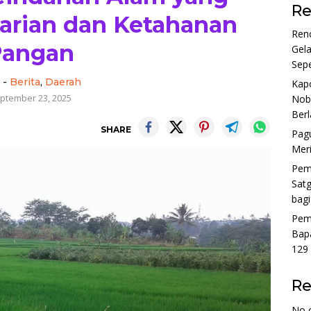
Re
arian dan Ketahanan
Ren
Pangan
Gel
Sep
-
Berita
,
Daerah
Kap
ptember 23, 2025
Noba
Ber
SHARE
Pagu
Mer
Pem
Sat
bag
Pem
Bap
129
R
No 