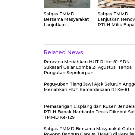
Satgas TMMD
Satgas TMMD
Bersama Masyarakat
Lanjutkan Renov
Lanjutkan
RTLH Milik Bapa
Pengecoran Lantai
Nardianto denga
SD Negeri Polewali
Pemasangan Pin
Jendela dan
Jembatan
Related News
Penghubung
Rencana Meriahkan HUT RI ke-81: SDN
Sukasari Gelar Lomba 21 Agustus, Tanpa
Pungutan Sepekarpun
Paguyuban Tiang Jawi Ajak Seluruh Angg
Meriahkan HUT Kemerdekaan RI Ke-81
Pemasangan Lisplang dan Kusen Jendela
RTLH Bapak Nardianto Terus Dikebut Sa
TMMD Ke-129
Satgas TMMD Bersama Masyarakat Goto
Royong Bangun Gapura TMMD di Kepula