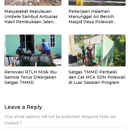
Masyarakat Kepulauan
Pekerjaan Halaman
Umbele Sambut Antusias
Manunggal Air Bersih
Hasil Pembukaan Jalan
Masjid Desa Polewali
TMMD
Terus Dikebut Jelang
Penutupan TMMD
Renovasi RTLH Milik Ibu
Satgas TMMD Perbaiki
Samsia Terus Dikerjakan
dan Cat MCK SDN Polewali
Satgas TMMD
di Luar Sasaran Program
Leave a Reply
Your email address will not be published.
Required fields are
marked
*