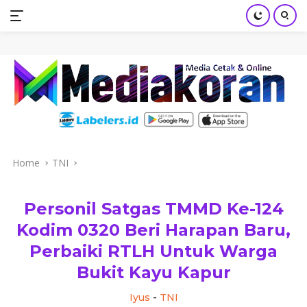
mediakoran.com
Skip
to
content
Home
TNI
Personil Satgas TMMD Ke-124
Kodim 0320 Beri Harapan Baru,
Perbaiki RTLH Untuk Warga
Bukit Kayu Kapur
Iyus
-
TNI