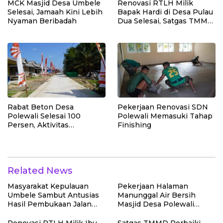
MCK Masjid Desa Umbele
Renovasi RTLH Milik
Selesai, Jamaah Kini Lebih
Bapak Hardi di Desa Pulau
Nyaman Beribadah
Dua Selesai, Satgas TMMD
Wujudkan Hunian Layak
Rabat Beton Desa
Pekerjaan Renovasi SDN
Polewali Selesai 100
Polewali Memasuki Tahap
Persen, Aktivitas
Finishing
Masyarakat Semakin
Lancar
Related News
Masyarakat Kepulauan
Pekerjaan Halaman
Umbele Sambut Antusias
Manunggal Air Bersih
Hasil Pembukaan Jalan
Masjid Desa Polewali
TMMD
Terus Dikebut Jelang
Penutupan TMMD