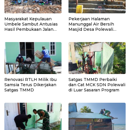
Masyarakat Kepulauan
Pekerjaan Halaman
Umbele Sambut Antusias
Manunggal Air Bersih
Hasil Pembukaan Jalan
Masjid Desa Polewali
TMMD
Terus Dikebut Jelang
Penutupan TMMD
Renovasi RTLH Milik Ibu
Satgas TMMD Perbaiki
Samsia Terus Dikerjakan
dan Cat MCK SDN Polewali
Satgas TMMD
di Luar Sasaran Program