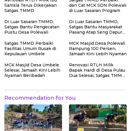
Renovasi RTLH Milik Ibu
Satgas TMMD Perbaiki
Samsia Terus Dikerjakan
dan Cat MCK SDN Polewali
Satgas TMMD
di Luar Sasaran Program
Di Luar Sasaran TMMD,
Di Luar Sasaran TMMD,
Satgas Bantu Pengecatan
Satgas Bantu Masyarakat
Pustu Desa Polewali
Pasang Atap Seng Dapur
Rumah
Satgas TMMD Perbaiki
MCK Masjid Desa Polewali
Fasilitas Umum Rusak di
Rampung 100 Persen,
Kepulauan Umbele
Jamaah Kini Lebih Nyaman
MCK Masjid Desa Umbele
Renovasi RTLH Milik
Selesai, Jamaah Kini Lebih
Bapak Hardi di Desa Pulau
Nyaman Beribadah
Dua Selesai, Satgas TMMD
Wujudkan Hunian Layak
Recommendation for You