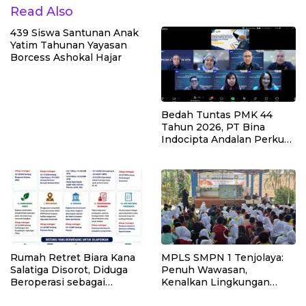
Read Also
439 Siswa Santunan Anak
Yatim Tahunan Yayasan
Borcess Ashokal Hajar
Bedah Tuntas PMK 44
Tahun 2026, PT Bina
Indocipta Andalan Perkuat
Pemahaman Kuasa Wajib
Pajak
Rumah Retret Biara Kana
MPLS SMPN 1 Tenjolaya:
Salatiga Disorot, Diduga
Penuh Wawasan,
Beroperasi sebagai
Kenalkan Lingkungan
Penginapan Umum
Sekolah dan Aturan Baru