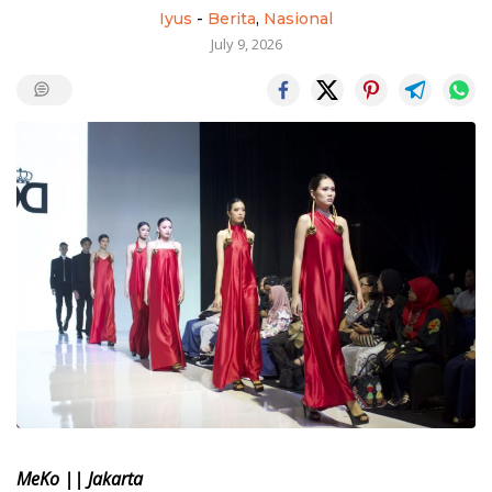
Iyus
-
Berita
,
Nasional
July 9, 2026
MeKo || Jakarta