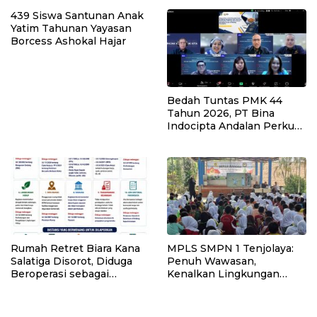
439 Siswa Santunan Anak
Yatim Tahunan Yayasan
Borcess Ashokal Hajar
Bedah Tuntas PMK 44
Tahun 2026, PT Bina
Indocipta Andalan Perkuat
Pemahaman Kuasa Wajib
Pajak
Rumah Retret Biara Kana
MPLS SMPN 1 Tenjolaya:
Salatiga Disorot, Diduga
Penuh Wawasan,
Beroperasi sebagai
Kenalkan Lingkungan
Penginapan Umum
Sekolah dan Aturan Baru