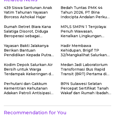
439 Siswa Santunan Anak
Bedah Tuntas PMK 44
Yatim Tahunan Yayasan
Tahun 2026, PT Bina
Borcess Ashokal Hajar
Indocipta Andalan Perkuat
Pemahaman Kuasa Wajib
Pajak
Rumah Retret Biara Kana
MPLS SMPN 1 Tenjolaya:
Salatiga Disorot, Diduga
Penuh Wawasan,
Beroperasi sebagai
Kenalkan Lingkungan
Penginapan Umum
Sekolah dan Aturan Baru
Yayasan Bakti Jalakanya
Hadir Membawa
Berikan Bantuan
Kehidupan, Brigif TP
Pendidikan Kepada Putra-
32/Mangkalihat Salurkan
Putri Purnawirawan TNI
Air Bersih Bagi Masyarakat
AL Rayon Bandung
Kodim Depok Salurkan Air
Medan Jadi Laboratorium
Bersih untuk Warga
Transformasi Bus Rapid
Terdampak Kekeringan di
Transit (BRT) Pertama di
Cipayung Jaya
Luar Jakarta
Perhutani dan Gakkum
BPN Sulawesi Selatan
Kementrian Kehutanan
Percepat Sertifikat Tanah
Adakan Patroli Antisipasi
Wakaf dan Rumah Ibadah
Keamanan Hutan di
MBR Jadi Prioritas 2026
Lembang
Recommendation for You