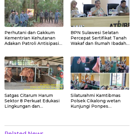
Perhutani dan Gakkum
BPN Sulawesi Selatan
Kementrian Kehutanan
Percepat Sertifikat Tanah
Adakan Patroli Antisipasi
Wakaf dan Rumah Ibadah
Keamanan Hutan di
MBR Jadi Prioritas 2026
Lembang
Satgas Citarum Harum
Silaturahmi Kamtibmas
Sektor 8 Perkuat Edukasi
Polsek Cikalong wetan
Lingkungan dan
Kunjungi Ponpes
Pendataan Ternak di
Babussalam
Wilayah Binaan
Related News