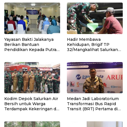
Yayasan Bakti Jalakanya
Hadir Membawa
Berikan Bantuan
Kehidupan, Brigif TP
Pendidikan Kepada Putra-
32/Mangkalihat Salurkan
Putri Purnawirawan TNI
Air Bersih Bagi Masyarakat
AL Rayon Bandung
Kodim Depok Salurkan Air
Medan Jadi Laboratorium
Bersih untuk Warga
Transformasi Bus Rapid
Terdampak Kekeringan di
Transit (BRT) Pertama di
Cipayung Jaya
Luar Jakarta