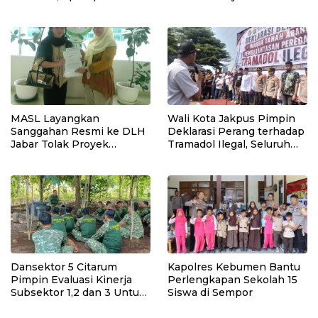
Manual
MASL Layangkan
Wali Kota Jakpus Pimpin
Sanggahan Resmi ke DLH
Deklarasi Perang terhadap
Jabar Tolak Proyek
Tramadol Ilegal, Seluruh
Geothermal Tampomas
Elemen Tanah Abang
Bawa Bukti 14 Situs Cagar
Bergerak Bersama
Budaya dan Risiko Gempa
Sesar Baribis
Dansektor 5 Citarum
Kapolres Kebumen Bantu
Pimpin Evaluasi Kinerja
Perlengkapan Sekolah 15
Subsektor 1,2 dan 3 Untuk
Siswa di Sempor
Tingkat kan Efektivitas