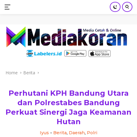
mediakoran.com
Skip
to
content
Home
Berita
Perhutani KPH Bandung Utara
dan Polrestabes Bandung
Perkuat Sinergi Jaga Keamanan
Hutan
Iyus
-
Berita
,
Daerah
,
Polri