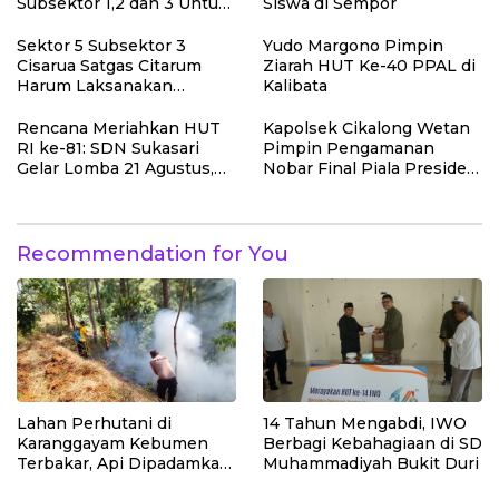
Sesar Baribis
Subsektor 1,2 dan 3 Untuk
Siswa di Sempor
Tingkat kan Efektivitas
Program Pemulihan
Sektor 5 Subsektor 3
Yudo Margono Pimpin
Lingkungan
Cisarua Satgas Citarum
Ziarah HUT Ke-40 PPAL di
Harum Laksanakan
Kalibata
Penanaman Pohon di
Lahan Pascalongsor dan
Rencana Meriahkan HUT
Kapolsek Cikalong Wetan
Perkuat Edukasi
RI ke-81: SDN Sukasari
Pimpin Pengamanan
Kepedulian Lingkungan
Gelar Lomba 21 Agustus,
Nobar Final Piala Presiden
Tanpa Pungutan
2026, Situasi Berlangsung
Sepekarpun
Aman dan Kondusif
Recommendation for You
Lahan Perhutani di
14 Tahun Mengabdi, IWO
Karanggayam Kebumen
Berbagi Kebahagiaan di SD
Terbakar, Api Dipadamkan
Muhammadiyah Bukit Duri
Manual