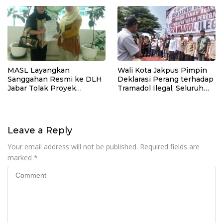
MASL Layangkan
Wali Kota Jakpus Pimpin
Sanggahan Resmi ke DLH
Deklarasi Perang terhadap
Jabar Tolak Proyek
Tramadol Ilegal, Seluruh
Geothermal Tampomas
Elemen Tanah Abang
Bawa Bukti 14 Situs Cagar
Bergerak Bersama
Budaya dan Risiko Gempa
Sesar Baribis
Leave a Reply
Your email address will not be published.
Required fields are
marked
*