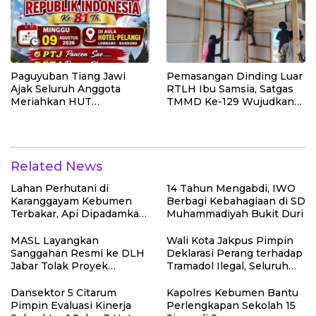
Paguyuban Tiang Jawi
Pemasangan Dinding Luar
Ajak Seluruh Anggota
RTLH Ibu Samsia, Satgas
Meriahkan HUT
TMMD Ke-129 Wujudkan
Kemerdekaan RI Ke-81
Hunian Layak bagi Warga
Related News
Lahan Perhutani di
14 Tahun Mengabdi, IWO
Karanggayam Kebumen
Berbagi Kebahagiaan di SD
Terbakar, Api Dipadamkan
Muhammadiyah Bukit Duri
Manual
MASL Layangkan
Wali Kota Jakpus Pimpin
Sanggahan Resmi ke DLH
Deklarasi Perang terhadap
Jabar Tolak Proyek
Tramadol Ilegal, Seluruh
Geothermal Tampomas
Elemen Tanah Abang
Bawa Bukti 14 Situs Cagar
Bergerak Bersama
Dansektor 5 Citarum
Kapolres Kebumen Bantu
Budaya dan Risiko Gempa
Pimpin Evaluasi Kinerja
Perlengkapan Sekolah 15