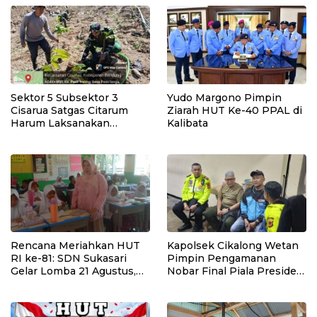
Program Pemulihan
Lingkungan
Sektor 5 Subsektor 3
Yudo Margono Pimpin
Cisarua Satgas Citarum
Ziarah HUT Ke-40 PPAL di
Harum Laksanakan
Kalibata
Penanaman Pohon di
Lahan Pascalongsor dan
Perkuat Edukasi
Kepedulian Lingkungan
Rencana Meriahkan HUT
Kapolsek Cikalong Wetan
RI ke-81: SDN Sukasari
Pimpin Pengamanan
Gelar Lomba 21 Agustus,
Nobar Final Piala Presiden
Tanpa Pungutan
2026, Situasi Berlangsung
Sepekarpun
Aman dan Kondusif