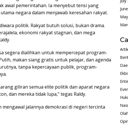
July
jak awal pemerintahan. Ia menyebut tensi yang
Jun
 utama negara dalam menjawab keresahan rakyat.
May
Mar
ndiwara politik. Rakyat butuh solusi, bukan drama.
rajalela, ekonomi rakyat stagnan, dan mega
Ca
aldy.
Arti
gsa segera dialihkan untuk mempercepat program-
Beri
utih, makan siang gratis untuk pelajar, dan agenda
Dae
rutnya, tanpa kepercayaan publik, program-
Ekbi
ya.
Ente
arang giliran semua elite politik dan aparat negara
Eve
n, dan mereka tidak lupa,” tegas Raldy.
Huk
Nas
m mengawal jalannya demokrasi di negeri tercinta
Ola
Opin