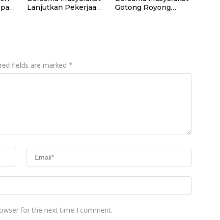
apak
Lanjutkan Pekerjaan
Gotong Royong
Program Manunggal
Bangun Gapura
Air Bersih di Desa
TMMD di Kepulauan
Umbele
Umbele
red fields are marked
*
rowser for the next time I comment.