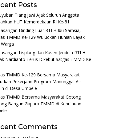
cent Posts
yuban Tiang Jawi Ajak Seluruh Anggota
iahkan HUT Kemerdekaan RI Ke-81
asangan Dinding Luar RTLH Ibu Samsia,
gas TMMD Ke-129 Wujudkan Hunian Layak
i Warga
asangan Lisplang dan Kusen Jendela RTLH
ak Nardianto Terus Dikebut Satgas TMMD Ke-
gas TMMD Ke-129 Bersama Masyarakat
jutkan Pekerjaan Program Manunggal Air
ih di Desa Umbele
gas TMMD Bersama Masyarakat Gotong
ong Bangun Gapura TMMD di Kepulauan
ele
ecent Comments
comments to show.