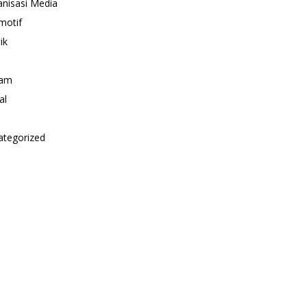
nisasi Media
motif
ik
i
am
al
ategorized