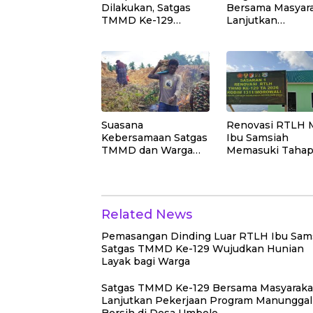
Dilakukan, Satgas
Bersama Masyar
TMMD Ke-129
Lanjutkan
Rapikan Batu Besar
Pengecoran Lant
di Sepanjang Jalur
SD Negeri Polew
Pembukaan Jalan
Kepulauan Umbele
Suasana
Renovasi RTLH M
Kebersamaan Satgas
Ibu Samsiah
TMMD dan Warga
Memasuki Taha
Warnai Gotong
Finishing
Royong di Lokasi
Manunggal Air
Related News
Pemasangan Dinding Luar RTLH Ibu Sams
Satgas TMMD Ke-129 Wujudkan Hunian
Layak bagi Warga
Satgas TMMD Ke-129 Bersama Masyaraka
Lanjutkan Pekerjaan Program Manunggal 