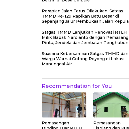
Bersih di Desa Umbele
Perapian Jalan Terus Dilakukan, Satgas
TMMD Ke-129 Rapikan Batu Besar di
Sepanjang Jalur Pembukaan Jalan Kepul
Umbele
Satgas TMMD Lanjutkan Renovasi RTLH
Milik Bapak Nardianto dengan Pemasang
Pintu, Jendela dan Jembatan Penghubun
Suasana Kebersamaan Satgas TMMD dan
Warga Warnai Gotong Royong di Lokasi
Manunggal Air
Recommendation for You
Pemasangan
Pemasangan
Dinding Luar RTLH
Lisplang dan Ku