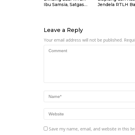
Ibu Samsia, Satgas
Jendela RTLH B
TMMD Ke-129
Nardianto Terus
Wujudkan Hunian
Dikebut Satgas
Layak bagi Warga
TMMD Ke-129
Leave a Reply
Your email address will not be published.
Requi
Save my name, email, and website in this b