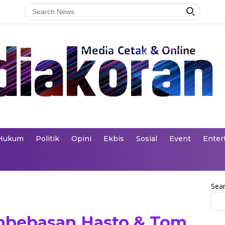
Hukum
Politik
Opini
Ekbis
Sosial
Event
Enter
Sea
mbebasan Hasto & Tom