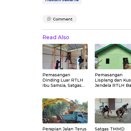
Comment
Read Also
Pemasangan
Pemasangan
Dinding Luar RTLH
Lisplang dan Ku
Ibu Samsia, Satgas
Jendela RTLH B
TMMD Ke-129
Nardianto Terus
Wujudkan Hunian
Dikebut Satgas
Layak bagi Warga
TMMD Ke-129
Perapian Jalan Terus
Satgas TMMD