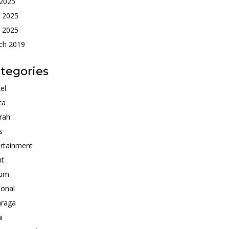
 2025
e 2025
 2025
ch 2019
tegories
kel
ta
rah
s
rtainment
nt
um
ional
hraga
i