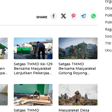
Orga
Oto
Polit
SHARE
Polr
Rag
Sosi
TNI
Unc
Satgas TMMD Ke-129
Satgas TMMD
sen
Bersama Masyarakat
Bersama Masyarakat
apak
Lanjutkan Pekerjaan
Gotong Royong
Program Manunggal
Bangun Gapura
Air Bersih di Desa
TMMD di Kepulauan
Umbele
Umbele
Satgas TMMD
Masyarakat Desa