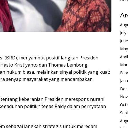
Ar
Aug
July
Jun
May
Apri
si (BRD), menyambut positif langkah Presiden
Hasto Kristiyanto dan Thomas Lembong.
Mar
n hukum biasa, melainkan sinyal politik yang kuat:
Feb
ara senyap masyarakat yang mendambakan
Janu
Dec
Nov
i tentang keberanian Presiden merespons nurani
Oct
 kegaduhan politik,” tegas Raldy dalam pernyataan
Sep
Aug
om sebagai langkah strategis untuk meredam