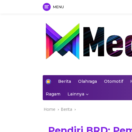
MENU
Skip
to
content
mediakoran.com
H
Berita
Olahraga
Otomotif
o
m
Ragam
Lainnya
e
Home
Berita
Pendiri BRD: Pe