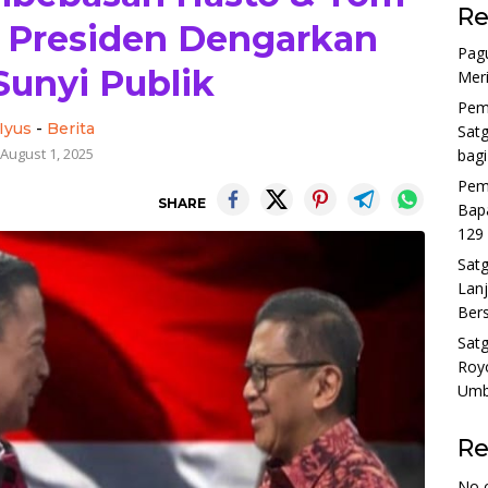
Re
 Presiden Dengarkan
Pagu
Sunyi Publik
Mer
Pem
Iyus
-
Berita
Sat
August 1, 2025
bag
Pem
SHARE
Bap
129
Sat
Lan
Bers
Sat
Roy
Umb
R
No 