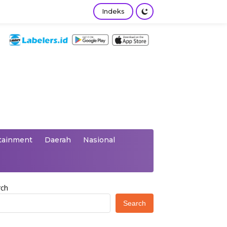
Indeks
tainment
Daerah
Nasional
rch
Search