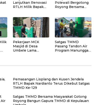
akat
Lanjutkan Renovasi
Polewali Bergotong
RTLH Milik Bapak
Royong Bersama
ai
Nardianto dengan
Satgas TMMD
ali
Pemasangan Pintu,
Angkut Material
Jendela dan
Program Manunggal
Jembatan
Air Bersih
Penghubung
ilik
Pekerjaan MCK
Satgas TMMD
Masjid di Desa
Pasang Tandon Air
p
Umbele Lama
Program Manunggal
Dikebut Jelang
Air di Desa Umbele
Penutupan TMMD
ia,
Pemasangan Lisplang dan Kusen Jendela
RTLH Bapak Nardianto Terus Dikebut Satgas
TMMD Ke-129
t
Satgas TMMD Bersama Masyarakat Gotong
Air
Royong Bangun Gapura TMMD di Kepulauan