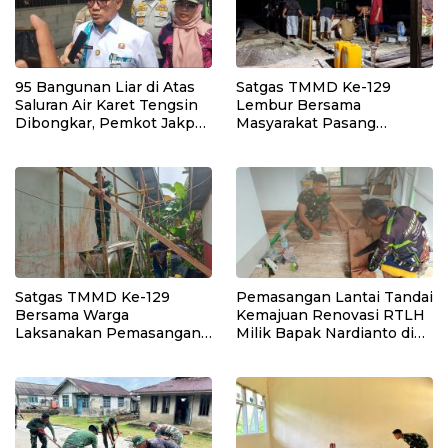
Ekonomi Warga
95 Bangunan Liar di Atas
Satgas TMMD Ke-129
Saluran Air Karet Tengsin
Lembur Bersama
Dibongkar, Pemkot Jakpus
Masyarakat Pasang
Siapkan Normalisasi
Dudukan Tandon Air di
Drainase
Desa Umbele
Satgas TMMD Ke-129
Pemasangan Lantai Tandai
Bersama Warga
Kemajuan Renovasi RTLH
Laksanakan Pemasangan
Milik Bapak Nardianto di
Plafon SMP Negeri 2
Desa Polewali
Bungku Selatan