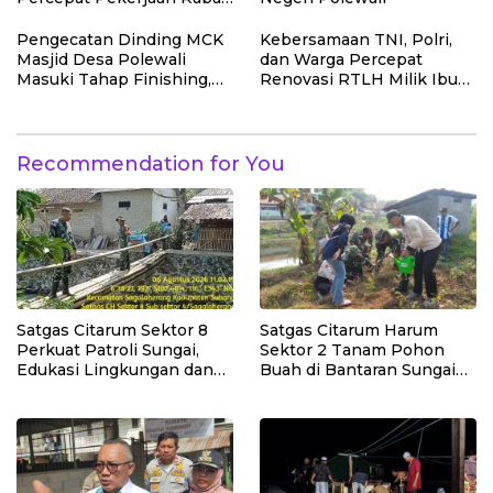
Beton Jalan di Desa
Polewali
Pengecatan Dinding MCK
Kebersamaan TNI, Polri,
Masjid Desa Polewali
dan Warga Percepat
Masuki Tahap Finishing,
Renovasi RTLH Milik Ibu
bukti nyata kinerja satgas
Syamsiah
TMMD
Recommendation for You
Satgas Citarum Sektor 8
Satgas Citarum Harum
Perkuat Patroli Sungai,
Sektor 2 Tanam Pohon
Edukasi Lingkungan dan
Buah di Bantaran Sungai
Pemberdayaan Masyarakat
Citarik, Kol Inf Dwi
di Wilayah Binaan
Kristiyanto: Jaga
Lingkungan Sekaligus
Tingkatkan Manfaat
Ekonomi Warga