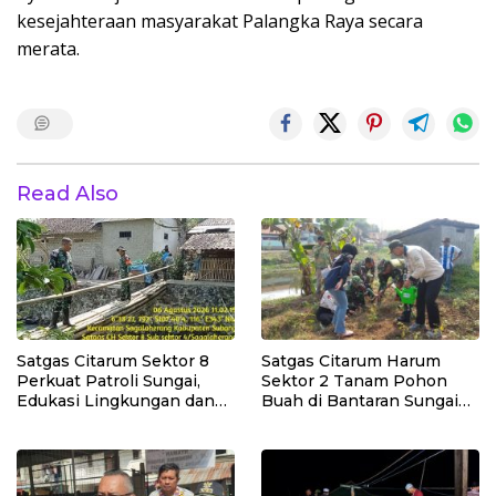
kesejahteraan masyarakat Palangka Raya secara
merata.
Read Also
Satgas Citarum Sektor 8
Satgas Citarum Harum
Perkuat Patroli Sungai,
Sektor 2 Tanam Pohon
Edukasi Lingkungan dan
Buah di Bantaran Sungai
Pemberdayaan Masyarakat
Citarik, Kol Inf Dwi
di Wilayah Binaan
Kristiyanto: Jaga
Lingkungan Sekaligus
Tingkatkan Manfaat