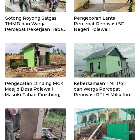
Gotong Royong Satgas
Pengecoran Lantai
TMMD dan Warga
Percepat Renovasi SD
Percepat Pekerjaan Rabat
Negeri Polewali
Beton Jalan di Desa
Polewali
Pengecatan Dinding MCK
Kebersamaan TNI, Polri,
Masjid Desa Polewali
dan Warga Percepat
Masuki Tahap Finishing,
Renovasi RTLH Milik Ibu
bukti nyata kinerja satgas
Syamsiah
TMMD