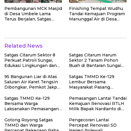
Pembangunan MCK Masjid
Finishing Tempat Wudhu
di Desa Umbele Lama
Tandai Kemajuan Program
Terus Berjalan, Satgas
Manunggal Air di Desa
TMMD dan Warga Perkuat
Polewali oleh Satgas
Gotong Royong
TMMD
Related News
Satgas Citarum Sektor 8
Satgas Citarum Harum
Perkuat Patroli Sungai,
Sektor 2 Tanam Pohon
Edukasi Lingkungan dan
Buah di Bantaran Sungai
Pemberdayaan Masyarakat
Citarik, Kol Inf Dwi
di Wilayah Binaan
Kristiyanto: Jaga
95 Bangunan Liar di Atas
Satgas TMMD Ke-129
Lingkungan Sekaligus
Saluran Air Karet Tengsin
Lembur Bersama
Tingkatkan Manfaat
Dibongkar, Pemkot Jakpus
Masyarakat Pasang
Ekonomi Warga
Siapkan Normalisasi
Dudukan Tandon Air di
Drainase
Desa Umbele
Satgas TMMD Ke-129
Pemasangan Lantai Tandai
Bersama Warga
Kemajuan Renovasi RTLH
Laksanakan Pemasangan
Milik Bapak Nardianto di
Plafon SMP Negeri 2
Desa Polewali
Bungku Selatan
Gotong Royong Satgas
Pengecoran Lantai
TMMD dan Warga
Percepat Renovasi SD
Percepat Pekerjaan Rabat
Negeri Polewali