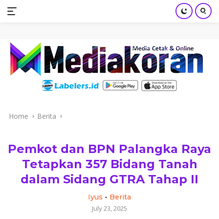
mediakoran.com
Skip
to
content
Home
Berita
Pemkot dan BPN Palangka Raya
Tetapkan 357 Bidang Tanah
dalam Sidang GTRA Tahap II
Iyus
-
Berita
July 23, 2025