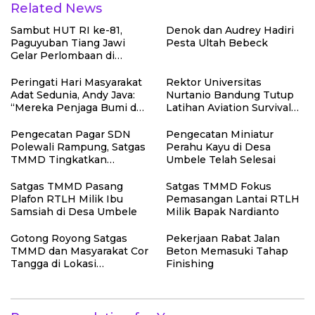
Related News
Sambut HUT RI ke-81,
Denok dan Audrey Hadiri
Paguyuban Tiang Jawi
Pesta Ultah Bebeck
Gelar Perlombaan di
Lembang
Peringati Hari Masyarakat
Rektor Universitas
Adat Sedunia, Andy Java:
Nurtanio Bandung Tutup
“Mereka Penjaga Bumi dan
Latihan Aviation Survival
Kearifan Kita”
Mahasiswa Fakultas
Teknik
Pengecatan Pagar SDN
Pengecatan Miniatur
Polewali Rampung, Satgas
Perahu Kayu di Desa
TMMD Tingkatkan
Umbele Telah Selesai
Kerapian Fasilitas Sekolah
Satgas TMMD Pasang
Satgas TMMD Fokus
Plafon RTLH Milik Ibu
Pemasangan Lantai RTLH
Samsiah di Desa Umbele
Milik Bapak Nardianto
Gotong Royong Satgas
Pekerjaan Rabat Jalan
TMMD dan Masyarakat Cor
Beton Memasuki Tahap
Tangga di Lokasi
Finishing
Manunggal Air Bersih