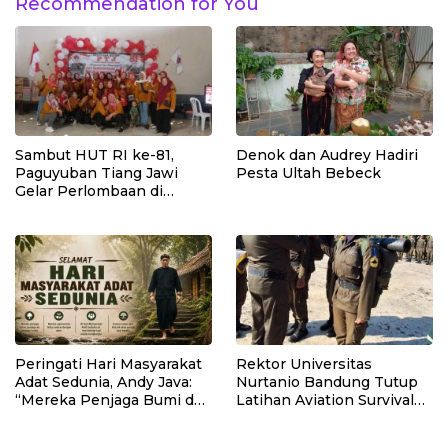
Recommendation for You
Sambut HUT RI ke-81,
Denok dan Audrey Hadiri
Paguyuban Tiang Jawi
Pesta Ultah Bebeck
Gelar Perlombaan di
Lembang
Peringati Hari Masyarakat
Rektor Universitas
Adat Sedunia, Andy Java:
Nurtanio Bandung Tutup
“Mereka Penjaga Bumi dan
Latihan Aviation Survival
Kearifan Kita”
Mahasiswa Fakultas
Teknik