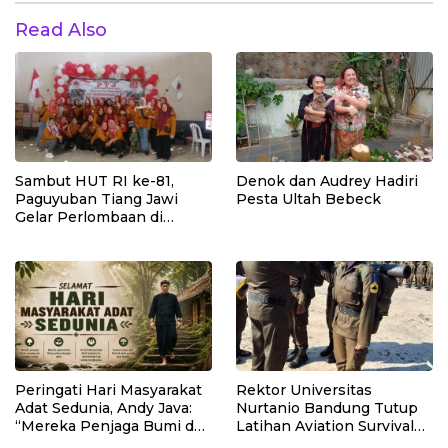
Read Also
Sambut HUT RI ke-81,
Denok dan Audrey Hadiri
Paguyuban Tiang Jawi
Pesta Ultah Bebeck
Gelar Perlombaan di
Lembang
Peringati Hari Masyarakat
Rektor Universitas
Adat Sedunia, Andy Java:
Nurtanio Bandung Tutup
“Mereka Penjaga Bumi dan
Latihan Aviation Survival
Kearifan Kita”
Mahasiswa Fakultas