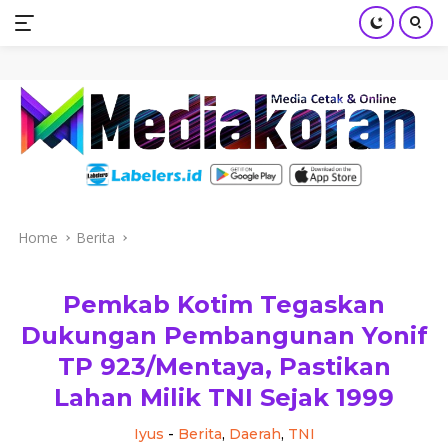
mediakoran.com
Skip
to
content
Home
Berita
Pemkab Kotim Tegaskan
Dukungan Pembangunan Yonif
TP 923/Mentaya, Pastikan
Lahan Milik TNI Sejak 1999
Iyus
-
Berita
,
Daerah
,
TNI