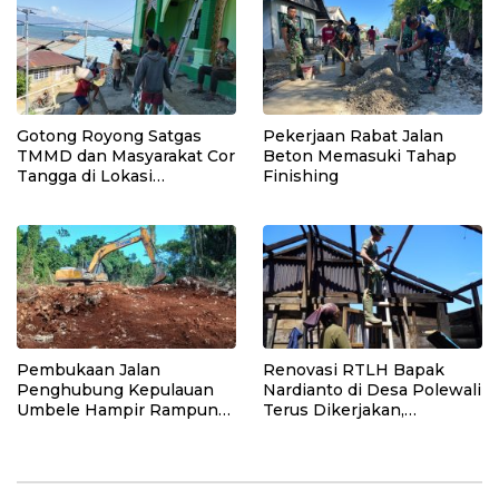
Gotong Royong Satgas
Pekerjaan Rabat Jalan
TMMD dan Masyarakat Cor
Beton Memasuki Tahap
Tangga di Lokasi
Finishing
Manunggal Air Bersih
Pembukaan Jalan
Renovasi RTLH Bapak
Penghubung Kepulauan
Nardianto di Desa Polewali
Umbele Hampir Rampung
Terus Dikerjakan,
Berkat Sinergitas Satgas
Pemasangan Lantai dan
TMMD dan Masyarakat
Pengerjaan Dapur
Berlangsung