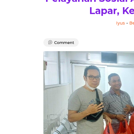
Lapar, K
Iyus
-
Be
Comment