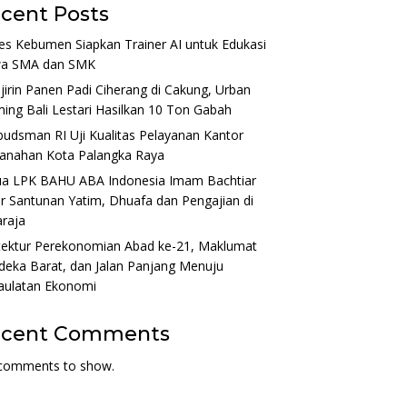
cent Posts
es Kebumen Siapkan Trainer AI untuk Edukasi
wa SMA dan SMK
irin Panen Padi Ciherang di Cakung, Urban
ing Bali Lestari Hasilkan 10 Ton Gabah
dsman RI Uji Kualitas Pelayanan Kantor
tanahan Kota Palangka Raya
ua LPK BAHU ABA Indonesia Imam Bachtiar
r Santunan Yatim, Dhuafa dan Pengajian di
raja
tektur Perekonomian Abad ke-21, Maklumat
eka Barat, dan Jalan Panjang Menuju
aulatan Ekonomi
ecent Comments
comments to show.