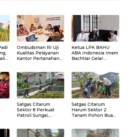
Padi
Ombudsman RI Uji
Ketua LPK BAHU
ng,
Kualitas Pelayanan
ABA Indonesia Imam
ali
Kantor Pertanahan
Bachtiar Gelar
10
Kota Palangka Raya
Santunan Yatim,
Dhuafa dan
Pengajian di Sukaraja
Satgas Citarum
Satgas Citarum
Sektor 8 Perkuat
Harum Sektor 2
Patroli Sungai,
Tanam Pohon Buah
rda
Edukasi Lingkungan
di Bantaran Sungai
i
dan Pemberdayaan
Citarik, Kol Inf Dwi
jol
Masyarakat di
Kristiyanto: Jaga