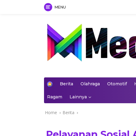
MENU
Skip
to
content
mediakoran.com
H
Berita
Olahraga
Otomotif
o
m
Ragam
Lainnya
e
Home
Berita
Pelayanan Sosial 