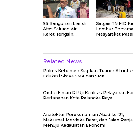
Ekonomi
Ilegal
95 Bangunan Liar di
Satgas TMMD Ke
Atas Saluran Air
Lembur Bersam
Karet Tengsin
Masyarakat Pasa
Dibongkar, Pemkot
Dudukan Tandon
Jakpus Siapkan
di Desa Umbele
Normalisasi Drainase
Related News
Polres Kebumen Siapkan Trainer AI untu
Edukasi Siswa SMA dan SMK
Ombudsman RI Uji Kualitas Pelayanan Ka
Pertanahan Kota Palangka Raya
Arsitektur Perekonomian Abad ke-21,
Maklumat Merdeka Barat, dan Jalan Panj
Menuju Kedaulatan Ekonomi