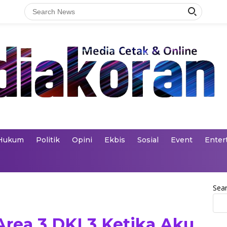
Hukum
Politik
Opini
Ekbis
Sosial
Event
Enter
Sea
Area 3 DKI 3 Ketika Aku