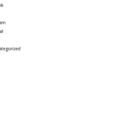
ik
i
am
al
ategorized