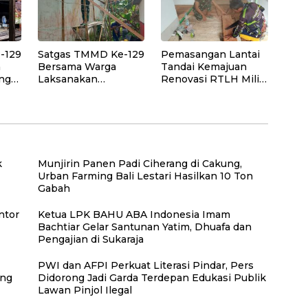
Wilayah Binaan
Lingkungan
Sekaligus
Tingkatkan Manfaat
Ekonomi Warga
-129
Satgas TMMD Ke-129
Pemasangan Lantai
a
Bersama Warga
Tandai Kemajuan
ng
Laksanakan
Renovasi RTLH Milik
 Air
Pemasangan Plafon
Bapak Nardianto di
SMP Negeri 2
Desa Polewali
Bungku Selatan
k
Munjirin Panen Padi Ciherang di Cakung,
Urban Farming Bali Lestari Hasilkan 10 Ton
Gabah
ntor
Ketua LPK BAHU ABA Indonesia Imam
Bachtiar Gelar Santunan Yatim, Dhuafa dan
Pengajian di Sukaraja
PWI dan AFPI Perkuat Literasi Pindar, Pers
ang
Didorong Jadi Garda Terdepan Edukasi Publik
Lawan Pinjol Ilegal