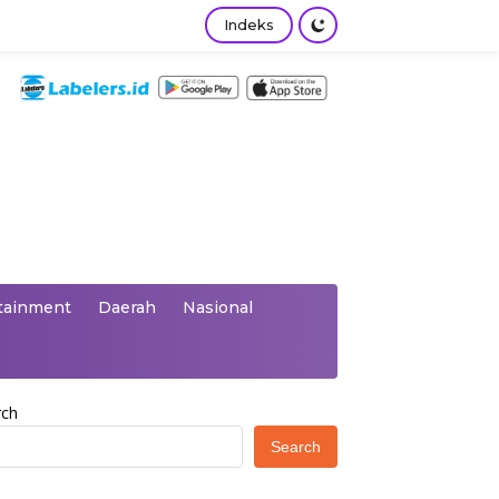
Indeks
tainment
Daerah
Nasional
rch
Search