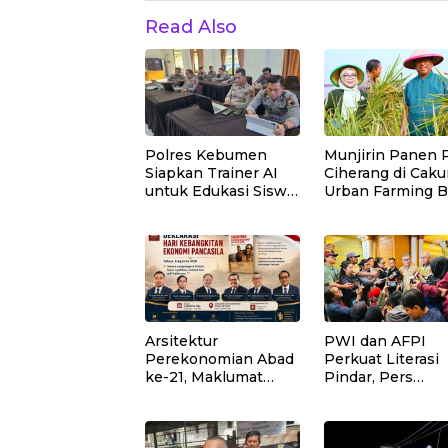
Read Also
Polres Kebumen
Munjirin Panen 
Siapkan Trainer AI
Ciherang di Caku
untuk Edukasi Siswa
Urban Farming B
SMA dan SMK
Lestari Hasilkan 
Ton Gabah
Arsitektur
PWI dan AFPI
Perekonomian Abad
Perkuat Literasi
ke-21, Maklumat
Pindar, Pers
Merdeka Barat, dan
Didorong Jadi Ga
Jalan Panjang
Terdepan Edukas
Menuju Kedaulatan
Publik Lawan Pin