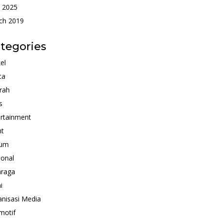
 2025
ch 2019
tegories
kel
ta
rah
s
rtainment
nt
um
ional
hraga
i
nisasi Media
motif