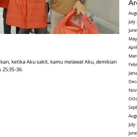
Ar
Aug
July
Jun
May
Apri
Mar
an, ketika Aku sakit, kamu melawat Aku, demikian
Feb
 25:35-36.
Janu
Dec
Nov
Oct
Sep
Aug
July
Jun