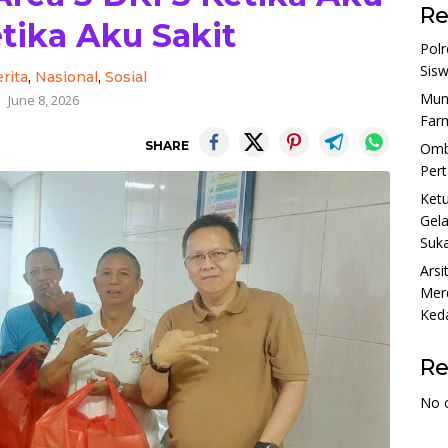
Re
etika Aku Sakit
Polr
Sis
rita
,
Nasional
,
Sosial
Munj
June 8, 2026
Farm
SHARE
Ombu
Per
Ket
Gela
Suka
Arsi
Merd
Ked
R
No 