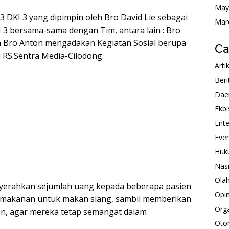
May
3 DKI 3 yang dipimpin oleh Bro David Lie sebagai
Mar
I 3 bersama-sama dengan Tim, antara lain : Bro
dan Bro Anton mengadakan Kegiatan Sosial berupa
Ca
 RS.Sentra Media-Cilodong.
Arti
Beri
Dae
Ekbi
Ente
Eve
Huk
Nas
Ola
yerahkan sejumlah uang kepada beberapa pasien
Opin
makanan untuk makan siang, sambil memberikan
Orga
en, agar mereka tetap semangat dalam
Oto