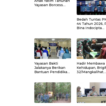
Anak Yatim Tahunan
Yayasan Borcess
Ashokal Hajar
Bedah Tuntas P
44 Tahun 2026, 
Bina Indocipta
Andalan Perkuat
Pemahaman Kua
Wajib Pajak
Yayasan Bakti
Hadir Membawa
Jalakanya Berikan
Kehidupan, Brigi
Bantuan Pendidikan
32/Mangkalihat
Kepada Putra-Putri
Salurkan Air Ber
Purnawirawan TNI
Bagi Masyarakat
AL Rayon Bandung