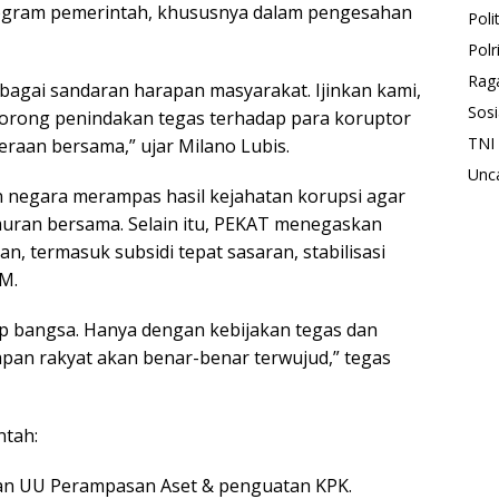
ogram pemerintah, khususnya dalam pengesahan
Polit
Polr
Rag
ebagai sandaran harapan masyarakat. Ijinkan kami,
Sosi
dorong penindakan tegas terhadap para koruptor
TNI
eraan bersama,” ujar Milano Lubis.
Unc
 negara merampas hasil kejahatan korupsi agar
uran bersama. Selain itu, PEKAT menegaskan
, termasuk subsidi tepat sasaran, stabilisasi
M.
p bangsa. Hanya dengan kebijakan tegas dan
an rakyat akan benar-benar terwujud,” tegas
tah:
an UU Perampasan Aset & penguatan KPK.