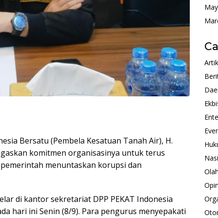
May
Mar
Ca
Arti
Beri
Dae
Ekbi
Ente
Eve
nesia Bersatu (Pembela Kesatuan Tanah Air), H.
Huk
gaskan komitmen organisasinya untuk terus
Nas
 pemerintah menuntaskan korupsi dan
Ola
Opin
elar di kantor sekretariat DPP PEKAT Indonesia
Orga
pada hari ini Senin (8/9). Para pengurus menyepakati
Oto