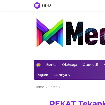
MENU
Skip
to
content
mediakoran.com
H
Berita
Olahraga
Otomotif
o
m
Ragam
Lainnya
e
Home
Berita
PEKAT Tekan