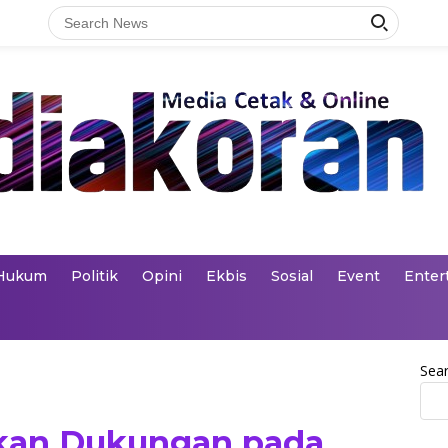
Hukum
Politik
Opini
Ekbis
Sosial
Event
Enter
Sea
kan Dukungan pada