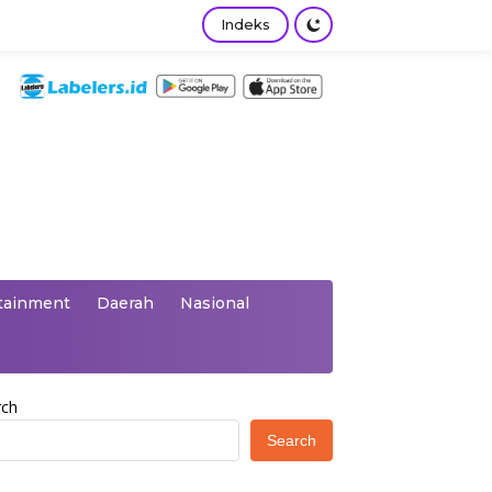
Indeks
tainment
Daerah
Nasional
rch
Search