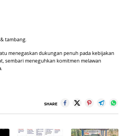
i & tambang.
rsatu menegaskan dukungan penuh pada kebijakan
yat, sembari meneguhkan komitmen melawan
.
SHARE