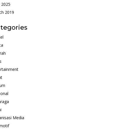
 2025
ch 2019
tegories
kel
ta
rah
s
rtainment
nt
um
ional
hraga
i
nisasi Media
motif