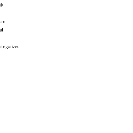
ik
i
am
al
ategorized