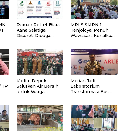
MK
Rumah Retret Biara
MPLS SMPN 1
PT
Kana Salatiga
Tenjoloya: Penuh
Disorot, Diduga
Wawasan, Kenalkan
Beroperasi sebagai
Lingkungan Sekolah
sa
Penginapan Umum
dan Aturan Baru
Kodim Depok
Medan Jadi
f TP
Salurkan Air Bersih
Laboratorium
untuk Warga
Transformasi Bus
sih
Terdampak
Rapid Transit (BRT)
Kekeringan di
Pertama di Luar
Cipayung Jaya
Jakarta