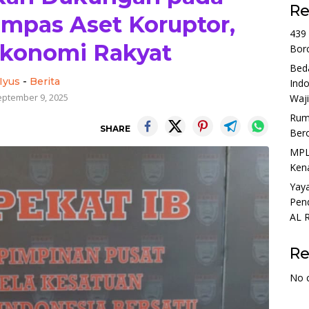
Re
mpas Aset Koruptor,
439
Ekonomi Rakyat
Borc
Bed
Iyus
-
Berita
Ind
eptember 9, 2025
Waji
Ruma
SHARE
Ber
MPL
Kena
Yaya
Pend
AL 
R
No 