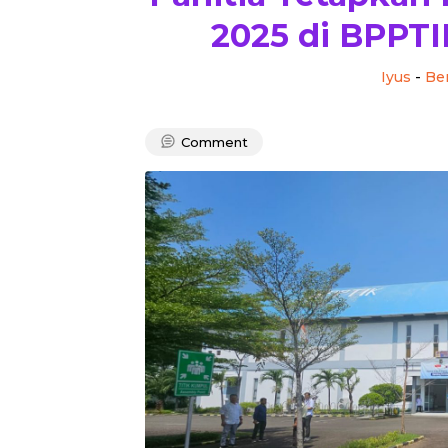
2025 di BPPTI
Iyus
-
Ber
Comment