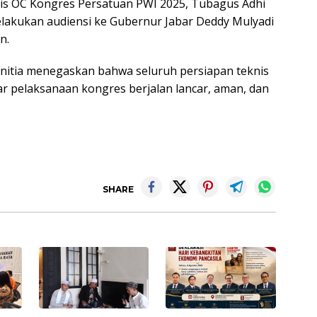
aris OC Kongres Persatuan PWI 2025, Tubagus Adhi
elakukan audiensi ke Gubernur Jabar Deddy Mulyadi
n.
anitia menegaskan bahwa seluruh persiapan teknis
ar pelaksanaan kongres berjalan lancar, aman, dan
SHARE