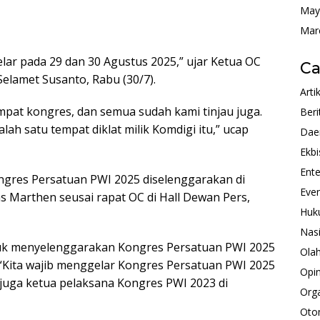
May
Mar
lar pada 29 dan 30 Agustus 2025,” ujar Ketua OC
Ca
elamet Susanto, Rabu (30/7).
Arti
mpat kongres, dan semua sudah kami tinjau juga.
Beri
ah satu tempat diklat milik Komdigi itu,” ucap
Dae
Ekbi
Ente
ongres Persatuan PWI 2025 diselenggarakan di
Eve
as Marthen seusai rapat OC di Hall Dewan Pers,
Huk
Nas
k menyelenggarakan Kongres Persatuan PWI 2025
Ola
 “Kita wajib menggelar Kongres Persatuan PWI 2025
Opin
g juga ketua pelaksana Kongres PWI 2023 di
Orga
Oto