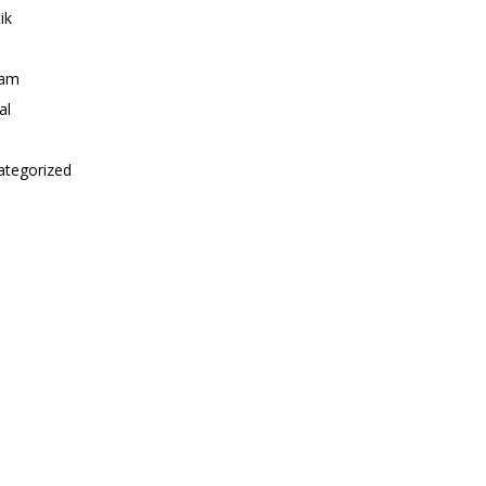
ik
i
am
al
ategorized