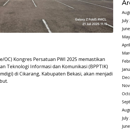
Ar
Aug
July
Jun
May
Apri
Mar
tee/OC) Kongres Persatuan PWI 2025 memastikan
Feb
an Teknologi Informasi dan Komunikasi (BPPTIK)
Janu
mdigi) di Cikarang, Kabupaten Bekasi, akan menjadi
Dec
but.
Nov
Oct
Sep
Aug
July
Jun