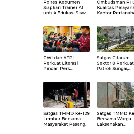
Polres Kebumen
Ombudsman RI U
Siapkan Trainer AI
Kualitas Pelayan
untuk Edukasi Siswa
Kantor Pertanah
SMA dan SMK
Kota Palangka R
PWI dan AFPI
Satgas Citarum
Perkuat Literasi
Sektor 8 Perkuat
Pindar, Pers
Patroli Sungai,
Didorong Jadi Garda
Edukasi Lingkun
Terdepan Edukasi
dan Pemberdaya
Publik Lawan Pinjol
Masyarakat di
Ilegal
Wilayah Binaan
Satgas TMMD Ke-129
Satgas TMMD Ke
Lembur Bersama
Bersama Warga
Masyarakat Pasang
Laksanakan
Dudukan Tandon Air
Pemasangan Pla