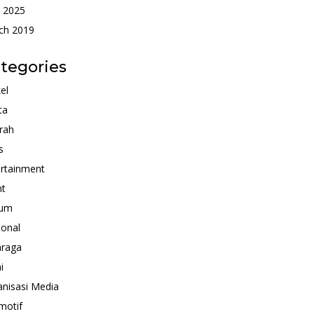
 2025
ch 2019
tegories
kel
ta
rah
s
rtainment
nt
um
ional
hraga
i
nisasi Media
motif