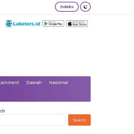
Indeks
tainment
Daerah
Nasional
rch
Search