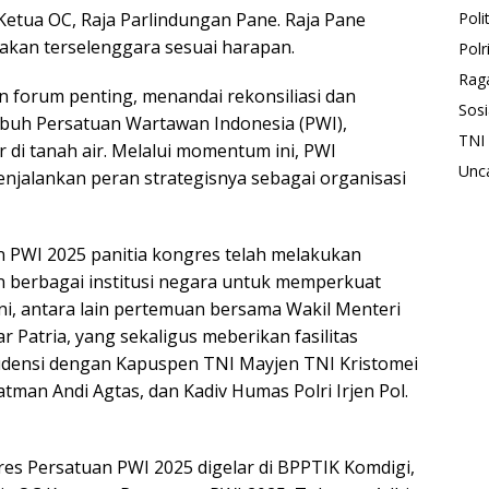
etua OC, Raja Parlindungan Pane. Raja Pane
Polit
akan terselenggara sesuai harapan.
Polr
Rag
forum penting, menandai rekonsiliasi dan
Sosi
ubuh Persatuan Wartawan Indonesia (PWI),
TNI
 di tanah air. Melalui momentum ini, PWI
Unc
njalankan peran strategisnya sebagai organisasi
 PWI 2025 panitia kongres telah melakukan
n berbagai institusi negara untuk memperkuat
i, antara lain pertemuan bersama Wakil Menteri
 Patria, yang sekaligus meberikan fasilitas
densi dengan Kapuspen TNI Mayjen TNI Kristomei
man Andi Agtas, dan Kadiv Humas Polri Irjen Pol.
es Persatuan PWI 2025 digelar di BPPTIK Komdigi,