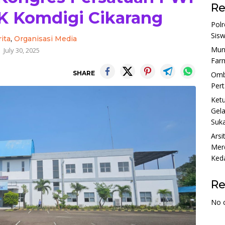
Re
K Komdigi Cikarang
Polr
Sis
ita
,
Organisasi Media
Munj
July 30, 2025
Farm
SHARE
Ombu
Per
Ket
Gela
Suka
Arsi
Merd
Ked
R
No 