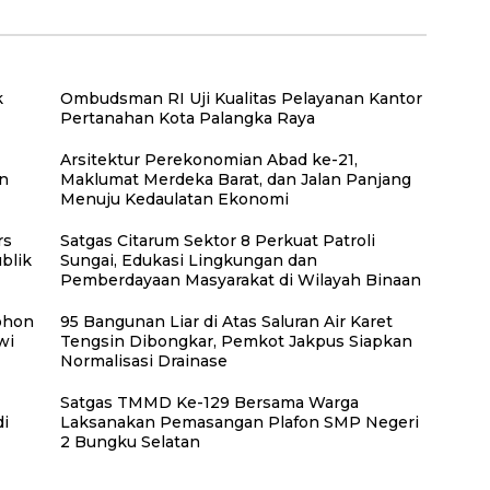
Desa Polewali
Beton Jalan di Desa
Polewali
k
Ombudsman RI Uji Kualitas Pelayanan Kantor
Pertanahan Kota Palangka Raya
Arsitektur Perekonomian Abad ke-21,
an
Maklumat Merdeka Barat, dan Jalan Panjang
Menuju Kedaulatan Ekonomi
rs
Satgas Citarum Sektor 8 Perkuat Patroli
blik
Sungai, Edukasi Lingkungan dan
Pemberdayaan Masyarakat di Wilayah Binaan
ohon
95 Bangunan Liar di Atas Saluran Air Karet
wi
Tengsin Dibongkar, Pemkot Jakpus Siapkan
Normalisasi Drainase
Satgas TMMD Ke-129 Bersama Warga
di
Laksanakan Pemasangan Plafon SMP Negeri
2 Bungku Selatan