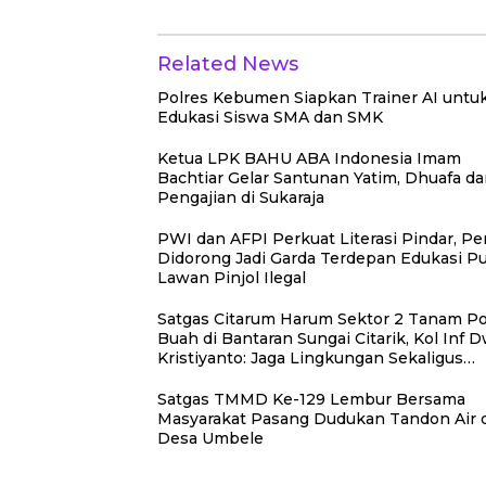
di Desa Umbele
SMP Negeri 2
Bungku Selatan
Related News
Polres Kebumen Siapkan Trainer AI untu
Edukasi Siswa SMA dan SMK
Ketua LPK BAHU ABA Indonesia Imam
Bachtiar Gelar Santunan Yatim, Dhuafa d
Pengajian di Sukaraja
PWI dan AFPI Perkuat Literasi Pindar, Pe
Didorong Jadi Garda Terdepan Edukasi Pu
Lawan Pinjol Ilegal
Satgas Citarum Harum Sektor 2 Tanam P
Buah di Bantaran Sungai Citarik, Kol Inf D
Kristiyanto: Jaga Lingkungan Sekaligus
Tingkatkan Manfaat Ekonomi Warga
Satgas TMMD Ke-129 Lembur Bersama
Masyarakat Pasang Dudukan Tandon Air 
Desa Umbele