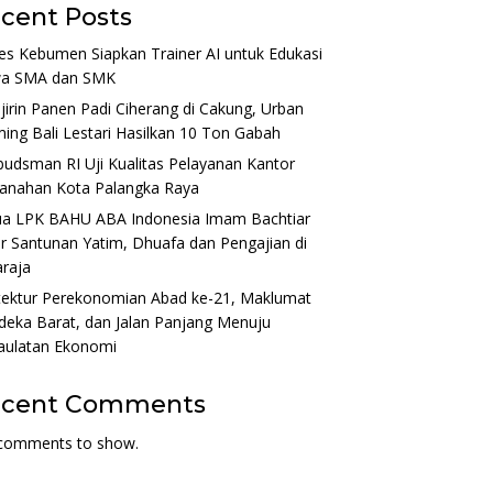
cent Posts
es Kebumen Siapkan Trainer AI untuk Edukasi
wa SMA dan SMK
irin Panen Padi Ciherang di Cakung, Urban
ing Bali Lestari Hasilkan 10 Ton Gabah
dsman RI Uji Kualitas Pelayanan Kantor
tanahan Kota Palangka Raya
ua LPK BAHU ABA Indonesia Imam Bachtiar
r Santunan Yatim, Dhuafa dan Pengajian di
raja
tektur Perekonomian Abad ke-21, Maklumat
eka Barat, dan Jalan Panjang Menuju
aulatan Ekonomi
ecent Comments
comments to show.