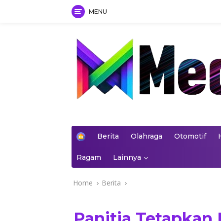
MENU
Skip
to
content
mediakoran.com
H
Berita
Olahraga
Otomotif
o
m
Ragam
Lainnya
e
Home
Berita
Panitia Tetapkan