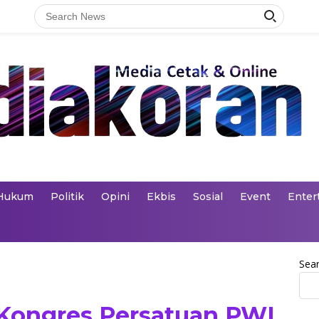
Hukum
Politik
Opini
Ekbis
Sosial
Event
Enter
Sea
 Kongres Persatuan PWI