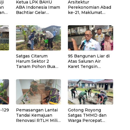
ji
Ketua LPK BAHU
Arsitektur
an
ABA Indonesia Imam
Perekonomian Abad
an
Bachtiar Gelar
ke-21, Maklumat
aya
Santunan Yatim,
Merdeka Barat, dan
Dhuafa dan
Jalan Panjang
Pengajian di Sukaraja
Menuju Kedaulatan
Ekonomi
Satgas Citarum
95 Bangunan Liar di
Harum Sektor 2
Atas Saluran Air
Tanam Pohon Buah
Karet Tengsin
gan
di Bantaran Sungai
Dibongkar, Pemkot
an
Citarik, Kol Inf Dwi
Jakpus Siapkan
Kristiyanto: Jaga
Normalisasi Drainase
Lingkungan
Sekaligus
Tingkatkan Manfaat
Ekonomi Warga
-129
Pemasangan Lantai
Gotong Royong
Tandai Kemajuan
Satgas TMMD dan
Renovasi RTLH Milik
Warga Percepat
fon
Bapak Nardianto di
Pekerjaan Rabat