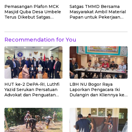
Kasbor Dinding Dapur
Pemasangan Plafon MCK
Satgas TMMD Bersama
Masjid Quba Desa Umbele
Masyarakat Ambil Material
Terus Dikebut Satgas
Papan untuk Pekerjaan
TMMD
RTLH
Recommendation for You
HUT ke-2 DePA-RI, Luthfi
LBH NU Bogor Raya
Yazid Serukan Persatuan
Laporkan Pengacara Iki
Advokat dan Penguatan
Dulangin dan Kliennya ke
Profesi Penegak Hukum
Bareskrim Polri