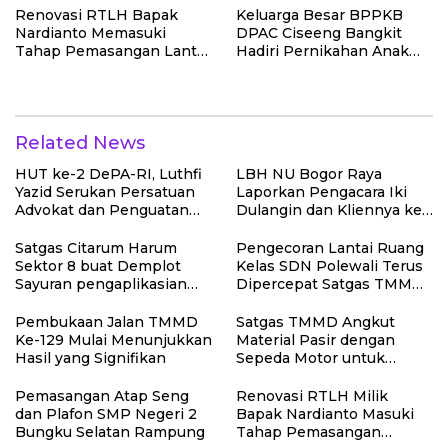
Renovasi RTLH Bapak
Keluarga Besar BPPKB
Nardianto Memasuki
DPAC Ciseeng Bangkit
Tahap Pemasangan Lantai
Hadiri Pernikahan Anak
Teras Rumah
Rahmat Hidayat, SH (Reza)
Related News
HUT ke-2 DePA-RI, Luthfi
LBH NU Bogor Raya
Yazid Serukan Persatuan
Laporkan Pengacara Iki
Advokat dan Penguatan
Dulangin dan Kliennya ke
Profesi Penegak Hukum
Bareskrim Polri
Satgas Citarum Harum
Pengecoran Lantai Ruang
Sektor 8 buat Demplot
Kelas SDN Polewali Terus
Sayuran pengaplikasian
Dipercepat Satgas TMMD
Pupuk Kosasih serta
Ke-129
Perkuat Edukasi
Pembukaan Jalan TMMD
Satgas TMMD Angkut
Lingkungan dan
Ke-129 Mulai Menunjukkan
Material Pasir dengan
Pendataan Ternak di
Hasil yang Signifikan
Sepeda Motor untuk
Wilayah Binaan
Pekerjaan Rabat Beton
Jalan
Pemasangan Atap Seng
Renovasi RTLH Milik
dan Plafon SMP Negeri 2
Bapak Nardianto Masuki
Bungku Selatan Rampung
Tahap Pemasangan