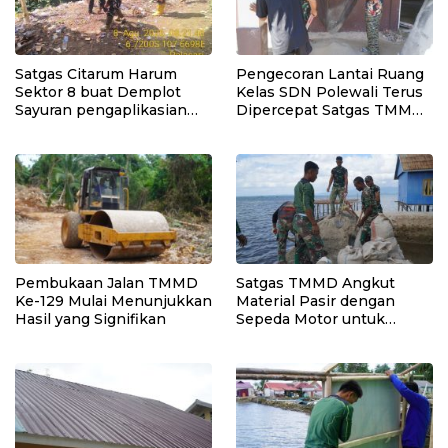
Satgas Citarum Harum
Pengecoran Lantai Ruang
Sektor 8 buat Demplot
Kelas SDN Polewali Terus
Sayuran pengaplikasian
Dipercepat Satgas TMMD
Pupuk Kosasih serta
Ke-129
Perkuat Edukasi
Lingkungan dan
Pendataan Ternak di
Wilayah Binaan
Pembukaan Jalan TMMD
Satgas TMMD Angkut
Ke-129 Mulai Menunjukkan
Material Pasir dengan
Hasil yang Signifikan
Sepeda Motor untuk
Pekerjaan Rabat Beton
Jalan