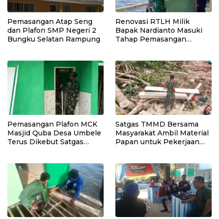
Pemasangan Atap Seng
Renovasi RTLH Milik
dan Plafon SMP Negeri 2
Bapak Nardianto Masuki
Bungku Selatan Rampung
Tahap Pemasangan
Kasbor Dinding Dapur
Pemasangan Plafon MCK
Satgas TMMD Bersama
Masjid Quba Desa Umbele
Masyarakat Ambil Material
Terus Dikebut Satgas
Papan untuk Pekerjaan
TMMD
RTLH