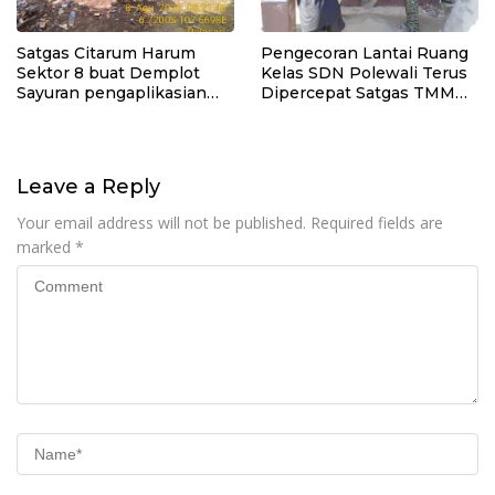
Satgas Citarum Harum
Pengecoran Lantai Ruang
Sektor 8 buat Demplot
Kelas SDN Polewali Terus
Sayuran pengaplikasian
Dipercepat Satgas TMMD
Pupuk Kosasih serta
Ke-129
Perkuat Edukasi
Lingkungan dan
Pendataan Ternak di
Leave a Reply
Wilayah Binaan
Your email address will not be published.
Required fields are
marked
*