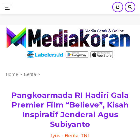
mediakoran.com
Skip
to
content
Home
Berita
Pangkoarmada RI Hadiri Gala
Premier Film “Believe”, Kisah
Inspiratif Jenderal Agus
Subiyanto
Iyus
-
Berita
,
TNI