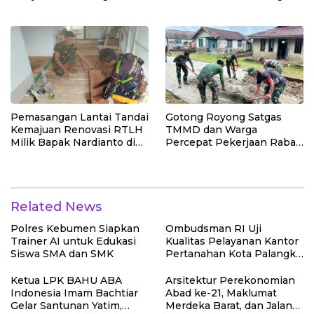
Dudukan Tandon Air di
Plafon SMP Negeri 2
Desa Umbele
Bungku Selatan
Pemasangan Lantai Tandai
Gotong Royong Satgas
Kemajuan Renovasi RTLH
TMMD dan Warga
Milik Bapak Nardianto di
Percepat Pekerjaan Rabat
Desa Polewali
Beton Jalan di Desa
Polewali
Related News
Polres Kebumen Siapkan
Ombudsman RI Uji
Trainer AI untuk Edukasi
Kualitas Pelayanan Kantor
Siswa SMA dan SMK
Pertanahan Kota Palangka
Raya
Ketua LPK BAHU ABA
Arsitektur Perekonomian
Indonesia Imam Bachtiar
Abad ke-21, Maklumat
Gelar Santunan Yatim,
Merdeka Barat, dan Jalan