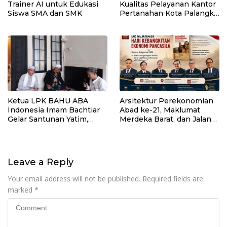
Trainer AI untuk Edukasi
Kualitas Pelayanan Kantor
Siswa SMA dan SMK
Pertanahan Kota Palangka
Raya
Ketua LPK BAHU ABA
Arsitektur Perekonomian
Indonesia Imam Bachtiar
Abad ke-21, Maklumat
Gelar Santunan Yatim,
Merdeka Barat, dan Jalan
Dhuafa dan Pengajian di
Panjang Menuju
Sukaraja
Kedaulatan Ekonomi
Leave a Reply
Your email address will not be published.
Required fields are
marked
*