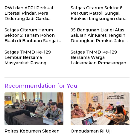
Dhuafa dan Pengajian di
Panjang Menuju
Sukaraja
Kedaulatan Ekonomi
PWI dan AFPI Perkuat
Satgas Citarum Sektor 8
Literasi Pindar, Pers
Perkuat Patroli Sungai,
Didorong Jadi Garda
Edukasi Lingkungan dan
Terdepan Edukasi Publik
Pemberdayaan Masyarakat
Lawan Pinjol Ilegal
di Wilayah Binaan
Satgas Citarum Harum
95 Bangunan Liar di Atas
Sektor 2 Tanam Pohon
Saluran Air Karet Tengsin
Buah di Bantaran Sungai
Dibongkar, Pemkot Jakpus
Citarik, Kol Inf Dwi
Siapkan Normalisasi
Kristiyanto: Jaga
Drainase
Satgas TMMD Ke-129
Satgas TMMD Ke-129
Lingkungan Sekaligus
Lembur Bersama
Bersama Warga
Tingkatkan Manfaat
Masyarakat Pasang
Laksanakan Pemasangan
Ekonomi Warga
Dudukan Tandon Air di
Plafon SMP Negeri 2
Desa Umbele
Bungku Selatan
Recommendation for You
Polres Kebumen Siapkan
Ombudsman RI Uji