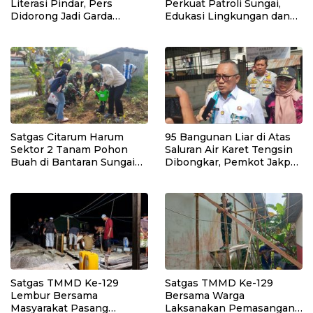
Literasi Pindar, Pers
Perkuat Patroli Sungai,
Didorong Jadi Garda
Edukasi Lingkungan dan
Terdepan Edukasi Publik
Pemberdayaan Masyarakat
Lawan Pinjol Ilegal
di Wilayah Binaan
Satgas Citarum Harum
95 Bangunan Liar di Atas
Sektor 2 Tanam Pohon
Saluran Air Karet Tengsin
Buah di Bantaran Sungai
Dibongkar, Pemkot Jakpus
Citarik, Kol Inf Dwi
Siapkan Normalisasi
Kristiyanto: Jaga
Drainase
Lingkungan Sekaligus
Tingkatkan Manfaat
Ekonomi Warga
Satgas TMMD Ke-129
Satgas TMMD Ke-129
Lembur Bersama
Bersama Warga
Masyarakat Pasang
Laksanakan Pemasangan