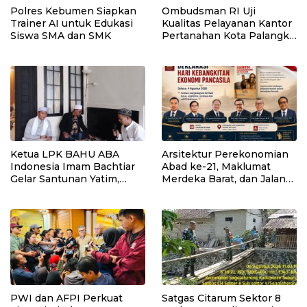
Polres Kebumen Siapkan
Ombudsman RI Uji
Trainer AI untuk Edukasi
Kualitas Pelayanan Kantor
Siswa SMA dan SMK
Pertanahan Kota Palangka
Raya
Ketua LPK BAHU ABA
Arsitektur Perekonomian
Indonesia Imam Bachtiar
Abad ke-21, Maklumat
Gelar Santunan Yatim,
Merdeka Barat, dan Jalan
Dhuafa dan Pengajian di
Panjang Menuju
Sukaraja
Kedaulatan Ekonomi
PWI dan AFPI Perkuat
Satgas Citarum Sektor 8