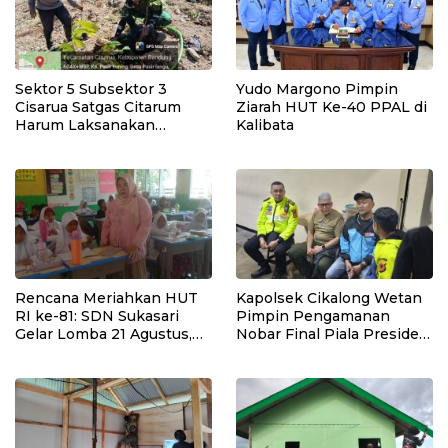
Sektor 5 Subsektor 3
Yudo Margono Pimpin
Cisarua Satgas Citarum
Ziarah HUT Ke-40 PPAL di
Harum Laksanakan
Kalibata
Penanaman Pohon di
Lahan Pascalongsor dan
Perkuat Edukasi
Kepedulian Lingkungan
Rencana Meriahkan HUT
Kapolsek Cikalong Wetan
RI ke-81: SDN Sukasari
Pimpin Pengamanan
Gelar Lomba 21 Agustus,
Nobar Final Piala Presiden
Tanpa Pungutan
2026, Situasi Berlangsung
Sepekarpun
Aman dan Kondusif