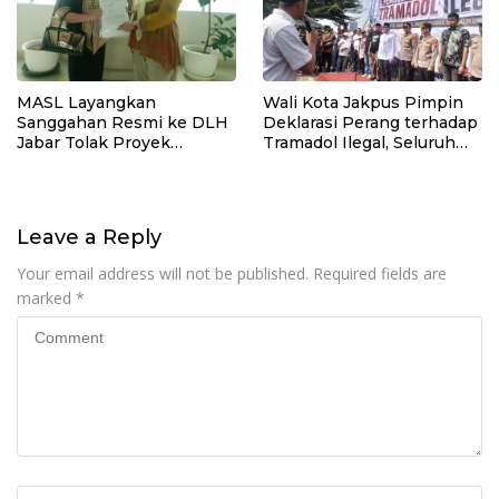
MASL Layangkan
Wali Kota Jakpus Pimpin
Sanggahan Resmi ke DLH
Deklarasi Perang terhadap
Jabar Tolak Proyek
Tramadol Ilegal, Seluruh
Geothermal Tampomas
Elemen Tanah Abang
Bawa Bukti 14 Situs Cagar
Bergerak Bersama
Budaya dan Risiko Gempa
Sesar Baribis
Leave a Reply
Your email address will not be published.
Required fields are
marked
*