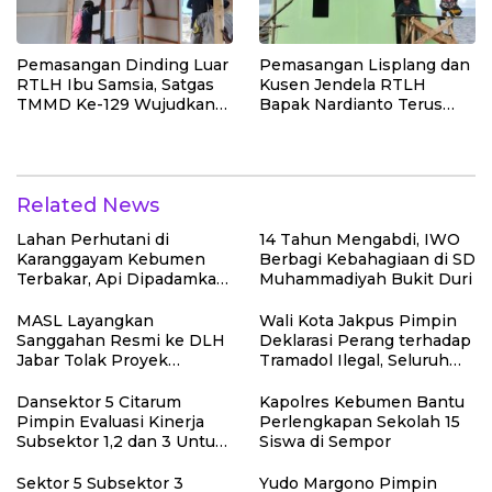
Pemasangan Dinding Luar
Pemasangan Lisplang dan
RTLH Ibu Samsia, Satgas
Kusen Jendela RTLH
TMMD Ke-129 Wujudkan
Bapak Nardianto Terus
Hunian Layak bagi Warga
Dikebut Satgas TMMD Ke-
129
Related News
Lahan Perhutani di
14 Tahun Mengabdi, IWO
Karanggayam Kebumen
Berbagi Kebahagiaan di SD
Terbakar, Api Dipadamkan
Muhammadiyah Bukit Duri
Manual
MASL Layangkan
Wali Kota Jakpus Pimpin
Sanggahan Resmi ke DLH
Deklarasi Perang terhadap
Jabar Tolak Proyek
Tramadol Ilegal, Seluruh
Geothermal Tampomas
Elemen Tanah Abang
Bawa Bukti 14 Situs Cagar
Bergerak Bersama
Dansektor 5 Citarum
Kapolres Kebumen Bantu
Budaya dan Risiko Gempa
Pimpin Evaluasi Kinerja
Perlengkapan Sekolah 15
Sesar Baribis
Subsektor 1,2 dan 3 Untuk
Siswa di Sempor
Tingkat kan Efektivitas
Program Pemulihan
Sektor 5 Subsektor 3
Yudo Margono Pimpin