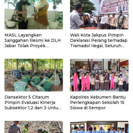
MASL Layangkan
Wali Kota Jakpus Pimpin
Sanggahan Resmi ke DLH
Deklarasi Perang terhadap
Jabar Tolak Proyek
Tramadol Ilegal, Seluruh
Geothermal Tampomas
Elemen Tanah Abang
Bawa Bukti 14 Situs Cagar
Bergerak Bersama
Budaya dan Risiko Gempa
Sesar Baribis
Dansektor 5 Citarum
Kapolres Kebumen Bantu
Pimpin Evaluasi Kinerja
Perlengkapan Sekolah 15
Subsektor 1,2 dan 3 Untuk
Siswa di Sempor
Tingkat kan Efektivitas
Program Pemulihan
Lingkungan