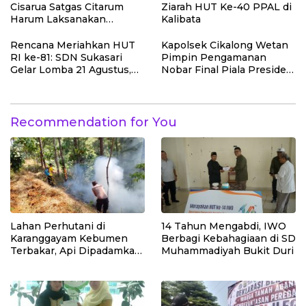
Lingkungan
Cisarua Satgas Citarum
Ziarah HUT Ke-40 PPAL di
Harum Laksanakan
Kalibata
Penanaman Pohon di
Lahan Pascalongsor dan
Rencana Meriahkan HUT
Kapolsek Cikalong Wetan
Perkuat Edukasi
RI ke-81: SDN Sukasari
Pimpin Pengamanan
Kepedulian Lingkungan
Gelar Lomba 21 Agustus,
Nobar Final Piala Presiden
Tanpa Pungutan
2026, Situasi Berlangsung
Sepekarpun
Aman dan Kondusif
Recommendation for You
Lahan Perhutani di
14 Tahun Mengabdi, IWO
Karanggayam Kebumen
Berbagi Kebahagiaan di SD
Terbakar, Api Dipadamkan
Muhammadiyah Bukit Duri
Manual