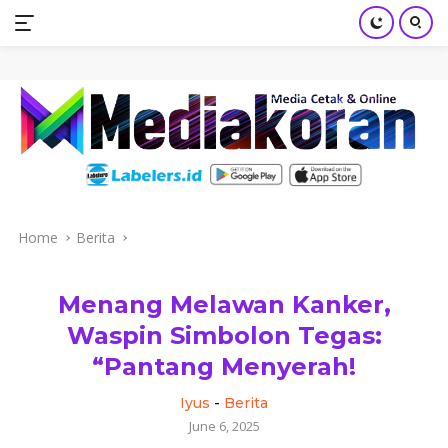
mediakoran.com
Skip
to
content
Home
Berita
Menang Melawan Kanker,
Waspin Simbolon Tegas:
“Pantang Menyerah!
Iyus
-
Berita
June 6, 2025