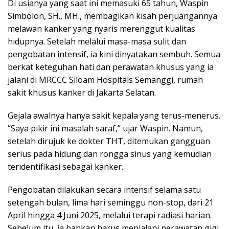
Di usianya yang saat ini memasuki 65 tahun, Waspin
Simbolon, SH., MH., membagikan kisah perjuangannya
melawan kanker yang nyaris merenggut kualitas
hidupnya. Setelah melalui masa-masa sulit dan
pengobatan intensif, ia kini dinyatakan sembuh. Semua
berkat keteguhan hati dan perawatan khusus yang ia
jalani di MRCCC Siloam Hospitals Semanggi, rumah
sakit khusus kanker di Jakarta Selatan.
Gejala awalnya hanya sakit kepala yang terus-menerus.
“Saya pikir ini masalah saraf,” ujar Waspin. Namun,
setelah dirujuk ke dokter THT, ditemukan gangguan
serius pada hidung dan rongga sinus yang kemudian
teridentifikasi sebagai kanker.
Pengobatan dilakukan secara intensif selama satu
setengah bulan, lima hari seminggu non-stop, dari 21
April hingga 4 Juni 2025, melalui terapi radiasi harian.
Sebelum itu, ia bahkan harus menjalani perawatan gigi