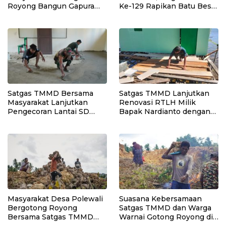
Royong Bangun Gapura
Ke-129 Rapikan Batu Besar
TMMD di Kepulauan
di Sepanjang Jalur
Umbele
Pembukaan Jalan
Kepulauan Umbele
Satgas TMMD Bersama
Satgas TMMD Lanjutkan
Masyarakat Lanjutkan
Renovasi RTLH Milik
Pengecoran Lantai SD
Bapak Nardianto dengan
Negeri Polewali
Pemasangan Pintu,
Jendela dan Jembatan
Penghubung
Masyarakat Desa Polewali
Suasana Kebersamaan
Bergotong Royong
Satgas TMMD dan Warga
Bersama Satgas TMMD
Warnai Gotong Royong di