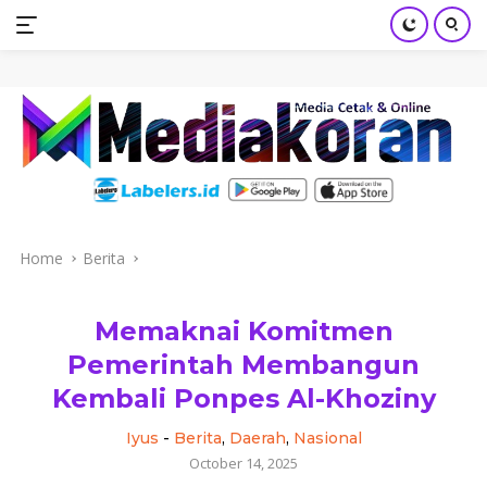
mediakoran.com
Skip
to
content
Home
Berita
Memaknai Komitmen
Pemerintah Membangun
Kembali Ponpes Al-Khoziny
Iyus
-
Berita
,
Daerah
,
Nasional
October 14, 2025