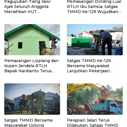
Paguyuban Tiang Jawi
Pemasangan Dinding Luar
Ajak Seluruh Anggota
RTLH Ibu Samsia, Satgas
Meriahkan HUT
TMMD Ke-129 Wujudkan
Kemerdekaan RI Ke-81
Hunian Layak bagi Warga
Pemasangan Lisplang dan
Satgas TMMD Ke-129
Kusen Jendela RTLH
Bersama Masyarakat
Bapak Nardianto Terus
Lanjutkan Pekerjaan
Dikebut Satgas TMMD Ke-
Program Manunggal Air
129
Bersih di Desa Umbele
Satgas TMMD Bersama
Perapian Jalan Terus
Masyarakat Gotong
Dilakukan, Satgas TMMD