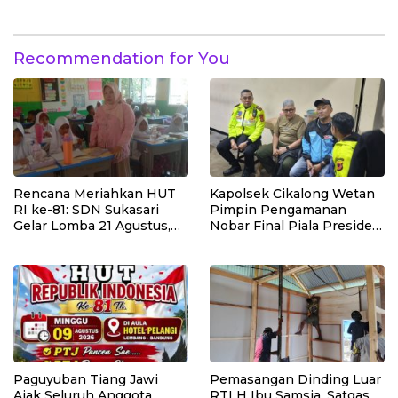
Negeri Polewali
Pemasangan Pintu,
Jendela dan Jembatan
Penghubung
Recommendation for You
Rencana Meriahkan HUT
Kapolsek Cikalong Wetan
RI ke-81: SDN Sukasari
Pimpin Pengamanan
Gelar Lomba 21 Agustus,
Nobar Final Piala Presiden
Tanpa Pungutan
2026, Situasi Berlangsung
Sepekarpun
Aman dan Kondusif
Paguyuban Tiang Jawi
Pemasangan Dinding Luar
Ajak Seluruh Anggota
RTLH Ibu Samsia, Satgas