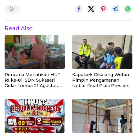
Read Also
Rencana Meriahkan HUT
Kapolsek Cikalong Wetan
RI ke-81: SDN Sukasari
Pimpin Pengamanan
Gelar Lomba 21 Agustus,
Nobar Final Piala Presiden
Tanpa Pungutan
2026, Situasi Berlangsung
Sepekarpun
Aman dan Kondusif