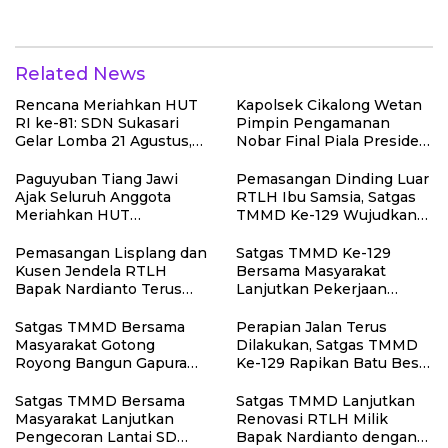
Angkut Material Program
Lokasi Manunggal Air
Manunggal Air Bersih
Related News
Rencana Meriahkan HUT
Kapolsek Cikalong Wetan
RI ke-81: SDN Sukasari
Pimpin Pengamanan
Gelar Lomba 21 Agustus,
Nobar Final Piala Presiden
Tanpa Pungutan
2026, Situasi Berlangsung
Sepekarpun
Aman dan Kondusif
Paguyuban Tiang Jawi
Pemasangan Dinding Luar
Ajak Seluruh Anggota
RTLH Ibu Samsia, Satgas
Meriahkan HUT
TMMD Ke-129 Wujudkan
Kemerdekaan RI Ke-81
Hunian Layak bagi Warga
Pemasangan Lisplang dan
Satgas TMMD Ke-129
Kusen Jendela RTLH
Bersama Masyarakat
Bapak Nardianto Terus
Lanjutkan Pekerjaan
Dikebut Satgas TMMD Ke-
Program Manunggal Air
129
Bersih di Desa Umbele
Satgas TMMD Bersama
Perapian Jalan Terus
Masyarakat Gotong
Dilakukan, Satgas TMMD
Royong Bangun Gapura
Ke-129 Rapikan Batu Besar
TMMD di Kepulauan
di Sepanjang Jalur
Umbele
Pembukaan Jalan
Satgas TMMD Bersama
Satgas TMMD Lanjutkan
Kepulauan Umbele
Masyarakat Lanjutkan
Renovasi RTLH Milik
Pengecoran Lantai SD
Bapak Nardianto dengan