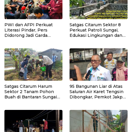
PWI dan AFPI Perkuat
Satgas Citarum Sektor 8
Literasi Pindar, Pers
Perkuat Patroli Sungai,
Didorong Jadi Garda
Edukasi Lingkungan dan
Terdepan Edukasi Publik
Pemberdayaan Masyarakat
Lawan Pinjol Ilegal
di Wilayah Binaan
Satgas Citarum Harum
95 Bangunan Liar di Atas
Sektor 2 Tanam Pohon
Saluran Air Karet Tengsin
Buah di Bantaran Sungai
Dibongkar, Pemkot Jakpus
Citarik, Kol Inf Dwi
Siapkan Normalisasi
Kristiyanto: Jaga
Drainase
Lingkungan Sekaligus
Tingkatkan Manfaat
Ekonomi Warga