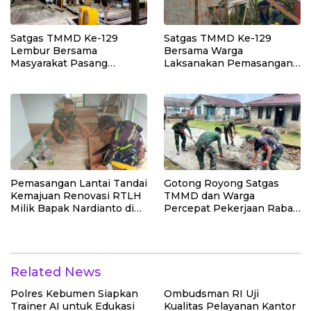
Satgas TMMD Ke-129
Satgas TMMD Ke-129
Lembur Bersama
Bersama Warga
Masyarakat Pasang
Laksanakan Pemasangan
Dudukan Tandon Air di
Plafon SMP Negeri 2
Desa Umbele
Bungku Selatan
Pemasangan Lantai Tandai
Gotong Royong Satgas
Kemajuan Renovasi RTLH
TMMD dan Warga
Milik Bapak Nardianto di
Percepat Pekerjaan Rabat
Desa Polewali
Beton Jalan di Desa
Polewali
Related News
Polres Kebumen Siapkan
Ombudsman RI Uji
Trainer AI untuk Edukasi
Kualitas Pelayanan Kantor