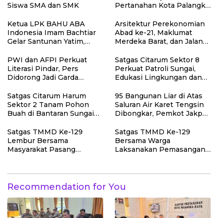
Siswa SMA dan SMK
Pertanahan Kota Palangka
Raya
Ketua LPK BAHU ABA
Arsitektur Perekonomian
Indonesia Imam Bachtiar
Abad ke-21, Maklumat
Gelar Santunan Yatim,
Merdeka Barat, dan Jalan
Dhuafa dan Pengajian di
Panjang Menuju
Sukaraja
Kedaulatan Ekonomi
PWI dan AFPI Perkuat
Satgas Citarum Sektor 8
Literasi Pindar, Pers
Perkuat Patroli Sungai,
Didorong Jadi Garda
Edukasi Lingkungan dan
Terdepan Edukasi Publik
Pemberdayaan Masyarakat
Lawan Pinjol Ilegal
di Wilayah Binaan
Satgas Citarum Harum
95 Bangunan Liar di Atas
Sektor 2 Tanam Pohon
Saluran Air Karet Tengsin
Buah di Bantaran Sungai
Dibongkar, Pemkot Jakpus
Citarik, Kol Inf Dwi
Siapkan Normalisasi
Kristiyanto: Jaga
Drainase
Satgas TMMD Ke-129
Satgas TMMD Ke-129
Lingkungan Sekaligus
Lembur Bersama
Bersama Warga
Tingkatkan Manfaat
Masyarakat Pasang
Laksanakan Pemasangan
Ekonomi Warga
Dudukan Tandon Air di
Plafon SMP Negeri 2
Desa Umbele
Bungku Selatan
Recommendation for You