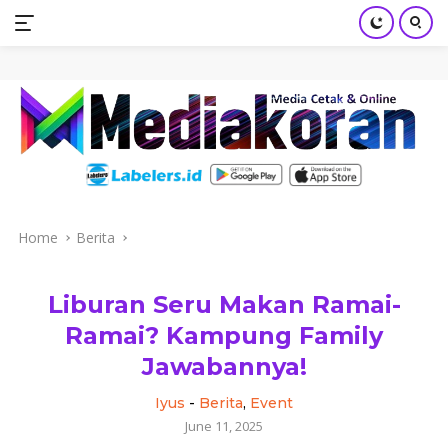
mediakoran.com
Skip
to
content
Home
Berita
Liburan Seru Makan Ramai-
Ramai? Kampung Family
Jawabannya!
Iyus
-
Berita
,
Event
June 11, 2025