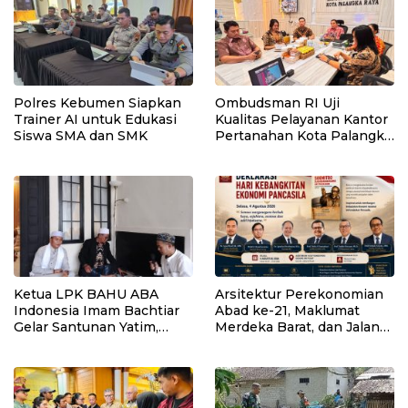
Polres Kebumen Siapkan
Ombudsman RI Uji
Trainer AI untuk Edukasi
Kualitas Pelayanan Kantor
Siswa SMA dan SMK
Pertanahan Kota Palangka
Raya
Ketua LPK BAHU ABA
Arsitektur Perekonomian
Indonesia Imam Bachtiar
Abad ke-21, Maklumat
Gelar Santunan Yatim,
Merdeka Barat, dan Jalan
Dhuafa dan Pengajian di
Panjang Menuju
Sukaraja
Kedaulatan Ekonomi