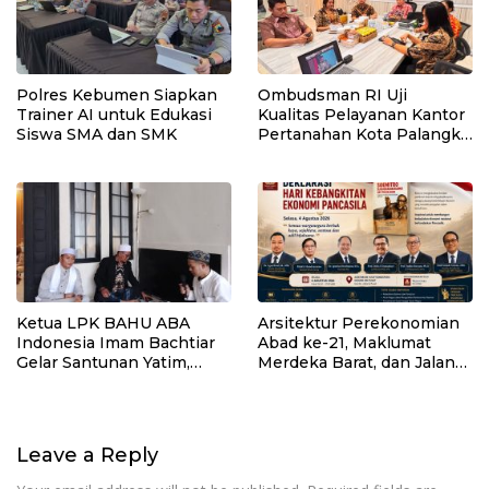
Polres Kebumen Siapkan
Ombudsman RI Uji
Trainer AI untuk Edukasi
Kualitas Pelayanan Kantor
Siswa SMA dan SMK
Pertanahan Kota Palangka
Raya
Ketua LPK BAHU ABA
Arsitektur Perekonomian
Indonesia Imam Bachtiar
Abad ke-21, Maklumat
Gelar Santunan Yatim,
Merdeka Barat, dan Jalan
Dhuafa dan Pengajian di
Panjang Menuju
Sukaraja
Kedaulatan Ekonomi
Leave a Reply