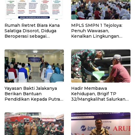
Rumah Retret Biara Kana
MPLS SMPN 1 Tejoloya:
Salatiga Disorot, Diduga
Penuh Wawasan,
Beroperasi sebagai
Kenalkan Lingkungan
Penginapan Umum
Sekolah dan Aturan Baru
Yayasan Bakti Jalakanya
Hadir Membawa
Berikan Bantuan
Kehidupan, Brigif TP
Pendidikan Kepada Putra-
32/Mangkalihat Salurkan
Putri Purnawirawan TNI
Air Bersih Bagi Masyarakat
AL Rayon Bandung