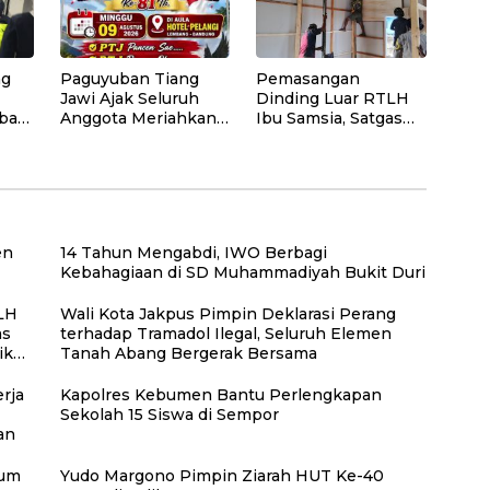
Perkuat Edukasi
Kepedulian
Lingkungan
ng
Paguyuban Tiang
Pemasangan
Jawi Ajak Seluruh
Dinding Luar RTLH
bar
Anggota Meriahkan
Ibu Samsia, Satgas
den
HUT Kemerdekaan
TMMD Ke-129
RI Ke-81
Wujudkan Hunian
an
Layak bagi Warga
en
14 Tahun Mengabdi, IWO Berbagi
Kebahagiaan di SD Muhammadiyah Bukit Duri
LH
Wali Kota Jakpus Pimpin Deklarasi Perang
as
terhadap Tramadol Ilegal, Seluruh Elemen
iko
Tanah Abang Bergerak Bersama
rja
Kapolres Kebumen Bantu Perlengkapan
Sekolah 15 Siswa di Sempor
gan
rum
Yudo Margono Pimpin Ziarah HUT Ke-40