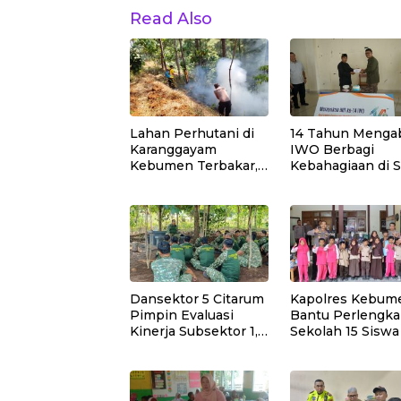
Read Also
Lahan Perhutani di
14 Tahun Mengab
Karanggayam
IWO Berbagi
Kebumen Terbakar,
Kebahagiaan di 
Api Dipadamkan
Muhammadiyah
Manual
Bukit Duri
Dansektor 5 Citarum
Kapolres Kebum
Pimpin Evaluasi
Bantu Perlengk
Kinerja Subsektor 1,2
Sekolah 15 Siswa
dan 3 Untuk Tingkat
Sempor
kan Efektivitas
Program Pemulihan
Lingkungan