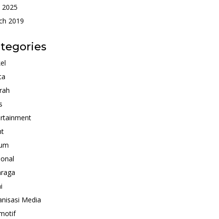
 2025
ch 2019
tegories
kel
ta
rah
s
rtainment
nt
um
ional
hraga
i
nisasi Media
motif