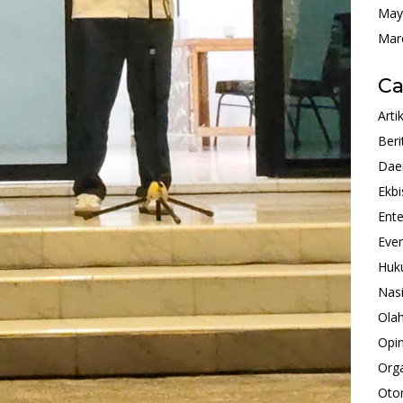
May
Mar
Ca
Arti
Beri
Dae
Ekbi
Ente
Eve
Huk
Nas
Ola
Opin
Orga
Oto