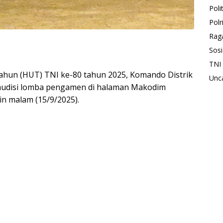
Polit
Polr
Rag
Sosi
TNI
hun (HUT) TNI ke-80 tahun 2025, Komando Distrik
Unc
 audisi lomba pengamen di halaman Makodim
n malam (15/9/2025).