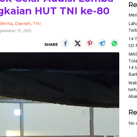
Re
kaian HUT TNI ke-80
Men
Lah
Berita
,
Daerah
,
TNI
Ter
ptember 15, 2025
14 
SHARE
SD 
MAS
Tol
14 S
Bari
Wali
terh
Aba
R
No 