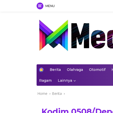
MENU
Skip
to
content
mediakoran.com
H
Berita
Olahraga
Otomotif
o
m
Ragam
Lainnya
e
Home
Berita
Kodim 0508/Depo