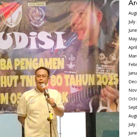
Ar
Aug
July
Jun
May
Apri
Mar
Feb
Janu
Dec
Nov
Oct
Sep
Aug
July
Jun