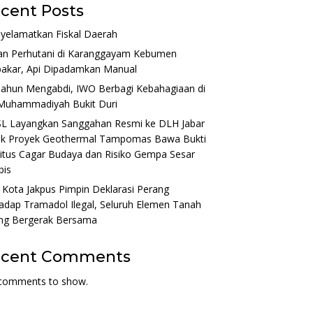
cent Posts
yelamatkan Fiskal Daerah
an Perhutani di Karanggayam Kebumen
bakar, Api Dipadamkan Manual
Tahun Mengabdi, IWO Berbagi Kebahagiaan di
Muhammadiyah Bukit Duri
L Layangkan Sanggahan Resmi ke DLH Jabar
ak Proyek Geothermal Tampomas Bawa Bukti
itus Cagar Budaya dan Risiko Gempa Sesar
bis
 Kota Jakpus Pimpin Deklarasi Perang
adap Tramadol Ilegal, Seluruh Elemen Tanah
ng Bergerak Bersama
ecent Comments
comments to show.