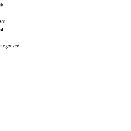
ik
i
am
al
ategorized