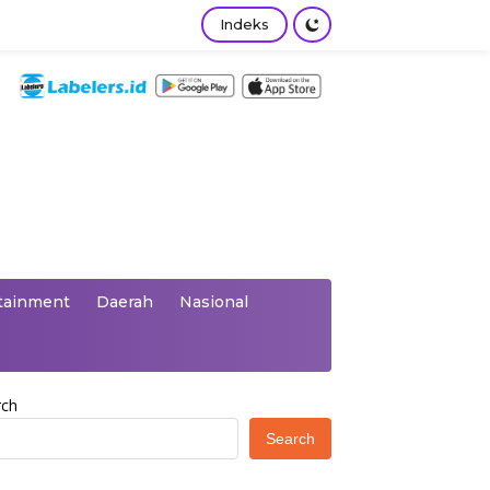
Indeks
tainment
Daerah
Nasional
rch
Search