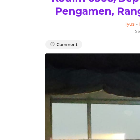
Pengamen, Rang
Iyus
-
Se
Comment