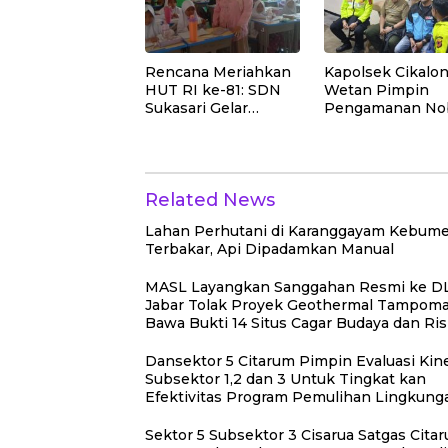
Rencana Meriahkan
Kapolsek Cikalo
HUT RI ke-81: SDN
Wetan Pimpin
Sukasari Gelar
Pengamanan No
Lomba 21 Agustus,
Final Piala Presi
Tanpa Pungutan
2026, Situasi
Sepekarpun
Berlangsung Am
dan Kondusif
Related News
Lahan Perhutani di Karanggayam Kebum
Terbakar, Api Dipadamkan Manual
MASL Layangkan Sanggahan Resmi ke D
Jabar Tolak Proyek Geothermal Tampom
Bawa Bukti 14 Situs Cagar Budaya dan Ris
Gempa Sesar Baribis
Dansektor 5 Citarum Pimpin Evaluasi Kine
Subsektor 1,2 dan 3 Untuk Tingkat kan
Efektivitas Program Pemulihan Lingkun
Sektor 5 Subsektor 3 Cisarua Satgas Cita