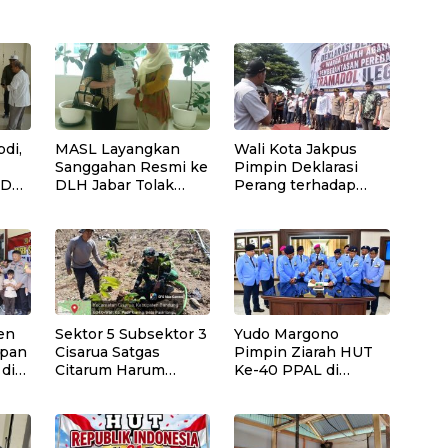
di,
MASL Layangkan
Wali Kota Jakpus
Sanggahan Resmi ke
Pimpin Deklarasi
SD
DLH Jabar Tolak
Perang terhadap
Proyek Geothermal
Tramadol Ilegal,
Tampomas Bawa
Seluruh Elemen
Bukti 14 Situs Cagar
Tanah Abang
Budaya dan Risiko
Bergerak Bersama
Gempa Sesar Baribis
en
Sektor 5 Subsektor 3
Yudo Margono
apan
Cisarua Satgas
Pimpin Ziarah HUT
 di
Citarum Harum
Ke-40 PPAL di
Laksanakan
Kalibata
Penanaman Pohon
di Lahan
Pascalongsor dan