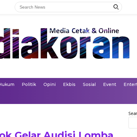
Hukum
Politik
Opini
Ekbis
Sosial
Event
Enter
Sea
k Gelar Audisi Lomba