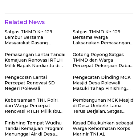
dengan Rakyat
Related News
Satgas TMMD Ke-129
Satgas TMMD Ke-129
Lembur Bersama
Bersama Warga
Masyarakat Pasang
Laksanakan Pemasangan
Dudukan Tandon Air di
Plafon SMP Negeri 2
Desa Umbele
Bungku Selatan
Pemasangan Lantai Tandai
Gotong Royong Satgas
Kemajuan Renovasi RTLH
TMMD dan Warga
Milik Bapak Nardianto di
Percepat Pekerjaan Rabat
Desa Polewali
Beton Jalan di Desa
Polewali
Pengecoran Lantai
Pengecatan Dinding MCK
Percepat Renovasi SD
Masjid Desa Polewali
Negeri Polewali
Masuki Tahap Finishing,
bukti nyata kinerja satgas
TMMD
Kebersamaan TNI, Polri,
Pembangunan MCK Masjid
dan Warga Percepat
di Desa Umbele Lama
Renovasi RTLH Milik Ibu
Terus Berjalan, Satgas
Syamsiah
TMMD dan Warga Perkuat
Gotong Royong
Finishing Tempat Wudhu
Kasad Dikukuhkan sebagai
Tandai Kemajuan Program
Warga Kehormatan Korps
Manunggal Air di Desa
Marinir TNI AL