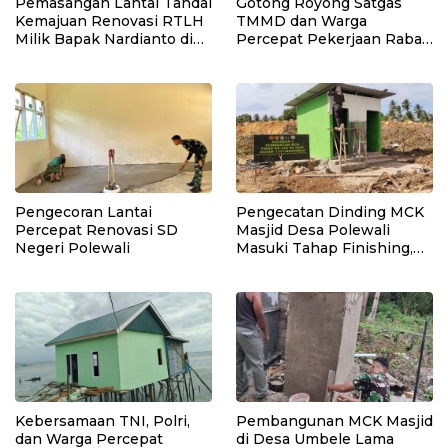
Pemasangan Lantai Tandai
Gotong Royong Satgas
Kemajuan Renovasi RTLH
TMMD dan Warga
Milik Bapak Nardianto di
Percepat Pekerjaan Rabat
Desa Polewali
Beton Jalan di Desa
Polewali
Pengecoran Lantai
Pengecatan Dinding MCK
Percepat Renovasi SD
Masjid Desa Polewali
Negeri Polewali
Masuki Tahap Finishing,
bukti nyata kinerja satgas
TMMD
Kebersamaan TNI, Polri,
Pembangunan MCK Masjid
dan Warga Percepat
di Desa Umbele Lama