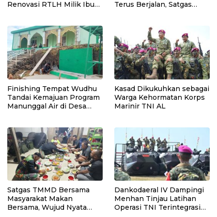
Renovasi RTLH Milik Ibu
Terus Berjalan, Satgas
Syamsiah
TMMD dan Warga Perkuat
Gotong Royong
Finishing Tempat Wudhu
Kasad Dikukuhkan sebagai
Tandai Kemajuan Program
Warga Kehormatan Korps
Manunggal Air di Desa
Marinir TNI AL
Polewali oleh Satgas
TMMD
Satgas TMMD Bersama
Dankodaeral IV Dampingi
Masyarakat Makan
Menhan Tinjau Latihan
Bersama, Wujud Nyata
Operasi TNI Terintegrasi
Kemanunggalan TNI
2026