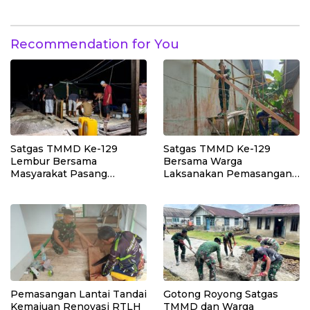
Polewali oleh Satgas
TMMD
Recommendation for You
Satgas TMMD Ke-129
Satgas TMMD Ke-129
Lembur Bersama
Bersama Warga
Masyarakat Pasang
Laksanakan Pemasangan
Dudukan Tandon Air di
Plafon SMP Negeri 2
Desa Umbele
Bungku Selatan
Pemasangan Lantai Tandai
Gotong Royong Satgas
Kemajuan Renovasi RTLH
TMMD dan Warga