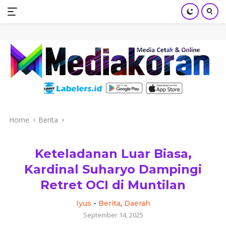
mediakoran.com
Skip
to
content
Home
Berita
Keteladanan Luar Biasa,
Kardinal Suharyo Dampingi
Retret OCI di Muntilan
Iyus
-
Berita
,
Daerah
September 14, 2025