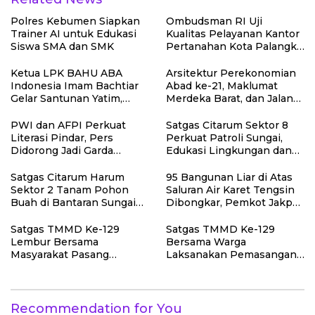
Polres Kebumen Siapkan
Ombudsman RI Uji
Trainer AI untuk Edukasi
Kualitas Pelayanan Kantor
Siswa SMA dan SMK
Pertanahan Kota Palangka
Raya
Ketua LPK BAHU ABA
Arsitektur Perekonomian
Indonesia Imam Bachtiar
Abad ke-21, Maklumat
Gelar Santunan Yatim,
Merdeka Barat, dan Jalan
Dhuafa dan Pengajian di
Panjang Menuju
Sukaraja
Kedaulatan Ekonomi
PWI dan AFPI Perkuat
Satgas Citarum Sektor 8
Literasi Pindar, Pers
Perkuat Patroli Sungai,
Didorong Jadi Garda
Edukasi Lingkungan dan
Terdepan Edukasi Publik
Pemberdayaan Masyarakat
Lawan Pinjol Ilegal
di Wilayah Binaan
Satgas Citarum Harum
95 Bangunan Liar di Atas
Sektor 2 Tanam Pohon
Saluran Air Karet Tengsin
Buah di Bantaran Sungai
Dibongkar, Pemkot Jakpus
Citarik, Kol Inf Dwi
Siapkan Normalisasi
Kristiyanto: Jaga
Drainase
Satgas TMMD Ke-129
Satgas TMMD Ke-129
Lingkungan Sekaligus
Lembur Bersama
Bersama Warga
Tingkatkan Manfaat
Masyarakat Pasang
Laksanakan Pemasangan
Ekonomi Warga
Dudukan Tandon Air di
Plafon SMP Negeri 2
Desa Umbele
Bungku Selatan
Recommendation for You