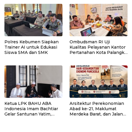
Polres Kebumen Siapkan
Ombudsman RI Uji
Trainer AI untuk Edukasi
Kualitas Pelayanan Kantor
Siswa SMA dan SMK
Pertanahan Kota Palangka
Raya
Ketua LPK BAHU ABA
Arsitektur Perekonomian
Indonesia Imam Bachtiar
Abad ke-21, Maklumat
Gelar Santunan Yatim,
Merdeka Barat, dan Jalan
Dhuafa dan Pengajian di
Panjang Menuju
Sukaraja
Kedaulatan Ekonomi