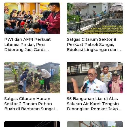
Sukaraja
Kedaulatan Ekonomi
PWI dan AFPI Perkuat
Satgas Citarum Sektor 8
Literasi Pindar, Pers
Perkuat Patroli Sungai,
Didorong Jadi Garda
Edukasi Lingkungan dan
Terdepan Edukasi Publik
Pemberdayaan Masyarakat
Lawan Pinjol Ilegal
di Wilayah Binaan
Satgas Citarum Harum
95 Bangunan Liar di Atas
Sektor 2 Tanam Pohon
Saluran Air Karet Tengsin
Buah di Bantaran Sungai
Dibongkar, Pemkot Jakpus
Citarik, Kol Inf Dwi
Siapkan Normalisasi
Kristiyanto: Jaga
Drainase
Lingkungan Sekaligus