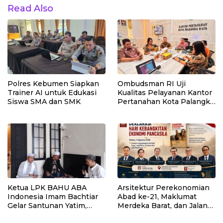
Read Also
Polres Kebumen Siapkan
Ombudsman RI Uji
Trainer AI untuk Edukasi
Kualitas Pelayanan Kantor
Siswa SMA dan SMK
Pertanahan Kota Palangka
Raya
Ketua LPK BAHU ABA
Arsitektur Perekonomian
Indonesia Imam Bachtiar
Abad ke-21, Maklumat
Gelar Santunan Yatim,
Merdeka Barat, dan Jalan
Dhuafa dan Pengajian di
Panjang Menuju