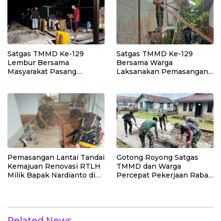
Tingkatkan Manfaat
Ekonomi Warga
Satgas TMMD Ke-129
Satgas TMMD Ke-129
Lembur Bersama
Bersama Warga
Masyarakat Pasang
Laksanakan Pemasangan
Dudukan Tandon Air di
Plafon SMP Negeri 2
Desa Umbele
Bungku Selatan
Pemasangan Lantai Tandai
Gotong Royong Satgas
Kemajuan Renovasi RTLH
TMMD dan Warga
Milik Bapak Nardianto di
Percepat Pekerjaan Rabat
Desa Polewali
Beton Jalan di Desa
Polewali
Related News