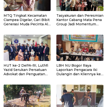
MTQ Tingkat Kecamatan
Tasyakuran dan Peresmian
Ciampea Digelar, Cari Bibit
Kantor Cabang Mata Pena
Generasi Muda Pecinta Al-
Group Jadi Momentum
Qur’an
Perkuat Sinergi dan
Kepedulian Sosial
HUT ke-2 DePA-RI, Luthfi
LBH NU Bogor Raya
Yazid Serukan Persatuan
Laporkan Pengacara Iki
Advokat dan Penguatan
Dulangin dan Kliennya ke
Profesi Penegak Hukum
Bareskrim Polri