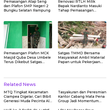
Pemasangan Atap Seng
Renovasi RTLH Milik
dan Plafon SMP Negeri 2
Bapak Nardianto Masuki
Bungku Selatan Rampung
Tahap Pemasangan
Kasbor Dinding Dapur
Pemasangan Plafon MCK
Satgas TMMD Bersama
Masjid Quba Desa Umbele
Masyarakat Ambil Material
Terus Dikebut Satgas
Papan untuk Pekerjaan
TMMD
RTLH
Related News
MTQ Tingkat Kecamatan
Tasyakuran dan Peresmian
Ciampea Digelar, Cari Bibit
Kantor Cabang Mata Pena
Generasi Muda Pecinta Al-
Group Jadi Momentum
Qur’an
Perkuat Sinergi dan
Kepedulian Sosial