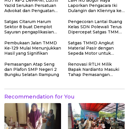
HUT ke-2 DePA-RI, Luthfi
LBH NU Bogor Raya
Yazid Serukan Persatuan
Laporkan Pengacara Iki
Advokat dan Penguatan
Dulangin dan Kliennya ke
Profesi Penegak Hukum
Bareskrim Polri
Satgas Citarum Harum
Pengecoran Lantai Ruang
Sektor 8 buat Demplot
Kelas SDN Polewali Terus
Sayuran pengaplikasian
Dipercepat Satgas TMMD
Pupuk Kosasih serta
Ke-129
Perkuat Edukasi
Pembukaan Jalan TMMD
Satgas TMMD Angkut
Lingkungan dan
Ke-129 Mulai Menunjukkan
Material Pasir dengan
Pendataan Ternak di
Hasil yang Signifikan
Sepeda Motor untuk
Wilayah Binaan
Pekerjaan Rabat Beton
Jalan
Pemasangan Atap Seng
Renovasi RTLH Milik
dan Plafon SMP Negeri 2
Bapak Nardianto Masuki
Bungku Selatan Rampung
Tahap Pemasangan
Kasbor Dinding Dapur
Recommendation for You