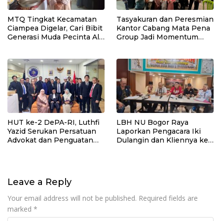
MTQ Tingkat Kecamatan
Tasyakuran dan Peresmian
Ciampea Digelar, Cari Bibit
Kantor Cabang Mata Pena
Generasi Muda Pecinta Al-
Group Jadi Momentum
Qur’an
Perkuat Sinergi dan
Kepedulian Sosial
HUT ke-2 DePA-RI, Luthfi
LBH NU Bogor Raya
Yazid Serukan Persatuan
Laporkan Pengacara Iki
Advokat dan Penguatan
Dulangin dan Kliennya ke
Profesi Penegak Hukum
Bareskrim Polri
Leave a Reply
Your email address will not be published.
Required fields are
marked
*