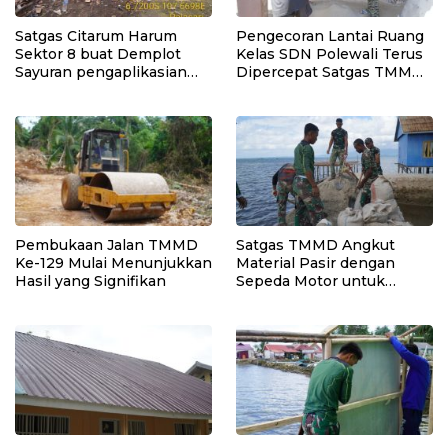
Satgas Citarum Harum
Pengecoran Lantai Ruang
Sektor 8 buat Demplot
Kelas SDN Polewali Terus
Sayuran pengaplikasian
Dipercepat Satgas TMMD
Pupuk Kosasih serta
Ke-129
Perkuat Edukasi
Lingkungan dan
Pendataan Ternak di
Wilayah Binaan
Pembukaan Jalan TMMD
Satgas TMMD Angkut
Ke-129 Mulai Menunjukkan
Material Pasir dengan
Hasil yang Signifikan
Sepeda Motor untuk
Pekerjaan Rabat Beton
Jalan