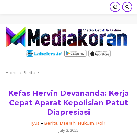
mediakoran.com
Skip
to
content
Home
Berita
Kefas Hervin Devananda: Kerja
Cepat Aparat Kepolisian Patut
Diapresiasi
Iyus
-
Berita
,
Daerah
,
Hukum
,
Polri
July 2, 2025