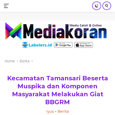
mediakoran.com
Skip
to
content
Home
Berita
Kecamatan Tamansari Beserta
Muspika dan Komponen
Masyarakat Melakukan Giat
BBGRM
Iyus
-
Berita