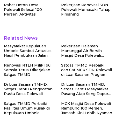
Rabat Beton Desa
Pekerjaan Renovasi SDN
Polewali Selesai 100
Polewali Memasuki Tahap
Persen, Aktivitas
Finishing
Masyarakat Semakin
Lancar
Related News
Masyarakat Kepulauan
Pekerjaan Halaman
Umbele Sambut Antusias
Manunggal Air Bersih
Hasil Pembukaan Jalan
Masjid Desa Polewali
TMMD
Terus Dikebut Jelang
Penutupan TMMD
Renovasi RTLH Milik Ibu
Satgas TMMD Perbaiki
Samsia Terus Dikerjakan
dan Cat MCK SDN Polewali
Satgas TMMD
di Luar Sasaran Program
Di Luar Sasaran TMMD,
Di Luar Sasaran TMMD,
Satgas Bantu Pengecatan
Satgas Bantu Masyarakat
Pustu Desa Polewali
Pasang Atap Seng Dapur
Rumah
Satgas TMMD Perbaiki
MCK Masjid Desa Polewali
Fasilitas Umum Rusak di
Rampung 100 Persen,
Kepulauan Umbele
Jamaah Kini Lebih Nyaman