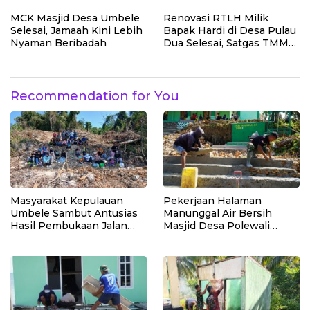
MCK Masjid Desa Umbele
Renovasi RTLH Milik
Selesai, Jamaah Kini Lebih
Bapak Hardi di Desa Pulau
Nyaman Beribadah
Dua Selesai, Satgas TMMD
Wujudkan Hunian Layak
Recommendation for You
Masyarakat Kepulauan
Pekerjaan Halaman
Umbele Sambut Antusias
Manunggal Air Bersih
Hasil Pembukaan Jalan
Masjid Desa Polewali
TMMD
Terus Dikebut Jelang
Penutupan TMMD