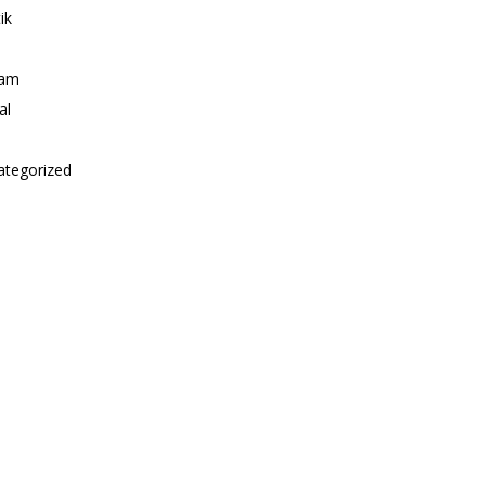
ik
i
am
al
ategorized