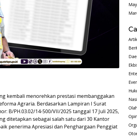
May
Mar
Ca
Arti
Beri
Dae
Ekbi
Ente
Eve
Huk
ang kembali menorehkan prestasi membanggakan
Nas
eforma Agraria. Berdasarkan Lampiran I Surat
Ola
r: B/PH.03.02/14-500/VII/2025 tanggal 17 Juli 2025,
Opin
 ditetapkan sebagai salah satu dari 30 Kantor
Orga
aik penerima Apresiasi dan Penghargaan Penggiat
Oto