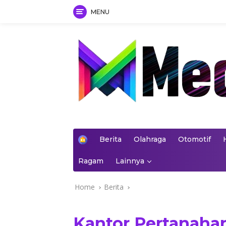
MENU
Skip
to
content
mediakoran.com
H
Berita
Olahraga
Otomotif
o
m
Ragam
Lainnya
e
Home
Berita
Kantor Pertanaha