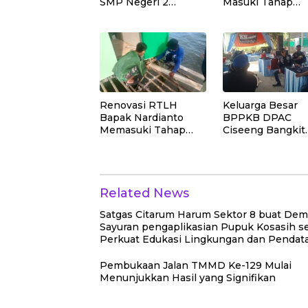
SMP Negeri 2
Masuki Tahap
Bungku Selatan
Pemasangan Kas
Rampung
Dinding Dapur
Renovasi RTLH
Keluarga Besar
Bapak Nardianto
BPPKB DPAC
Memasuki Tahap
Ciseeng Bangkit
Pemasangan Lantai
Hadiri Pernikah
Teras Rumah
Anak Rahmat
Hidayat, SH (Rez
Related News
Satgas Citarum Harum Sektor 8 buat Dem
Sayuran pengaplikasian Pupuk Kosasih se
Perkuat Edukasi Lingkungan dan Pendat
Ternak di Wilayah Binaan
Pembukaan Jalan TMMD Ke-129 Mulai
Menunjukkan Hasil yang Signifikan