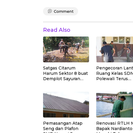
Comment
Read Also
Satgas Citarum
Pengecoran Lant
Harum Sektor 8 buat
Ruang Kelas SD
Demplot Sayuran
Polewali Terus
pengaplikasian
Dipercepat Satg
Pupuk Kosasih serta
TMMD Ke-129
Perkuat Edukasi
Lingkungan dan
Pendataan Ternak di
Wilayah Binaan
Pemasangan Atap
Renovasi RTLH M
Seng dan Plafon
Bapak Nardianto