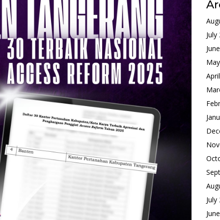
Ar
Aug
July
Jun
May
Apri
Mar
Feb
Janu
Dec
Nov
Oct
Sep
Aug
July
Jun