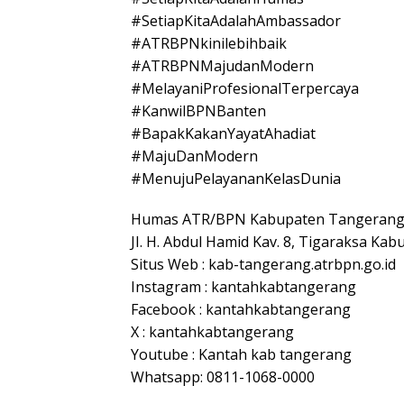
#SetiapKitaAdalahAmbassador
#ATRBPNkinilebihbaik
#ATRBPNMajudanModern
#MelayaniProfesionalTerpercaya
#KanwilBPNBanten
#BapakKakanYayatAhadiat
#MajuDanModern
#MenujuPelayananKelasDunia
Humas ATR/BPN Kabupaten Tangeran
JI. H. Abdul Hamid Kav. 8, Tigaraksa K
Situs Web : kab-tangerang.atrbpn.go.id
Instagram : kantahkabtangerang
Facebook : kantahkabtangerang
X : kantahkabtangerang
Youtube : Kantah kab tangerang
Whatsapp: 0811-1068-0000