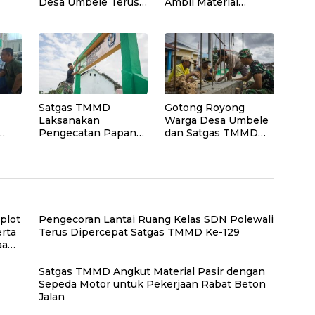
Desa Umbele Terus
Ambil Material
bor
Dikebut Satgas
Papan untuk
TMMD
Pekerjaan RTLH
Satgas TMMD
Gotong Royong
Laksanakan
Warga Desa Umbele
Pengecatan Papan
dan Satgas TMMD
an
Nama SD Negeri
Bangun Gapura
Polewali
sebagai Simbol
a)
Kehadiran TMMD
plot
Pengecoran Lantai Ruang Kelas SDN Polewali
rta
Terus Dipercepat Satgas TMMD Ke-129
aan
Satgas TMMD Angkut Material Pasir dengan
Sepeda Motor untuk Pekerjaan Rabat Beton
Jalan