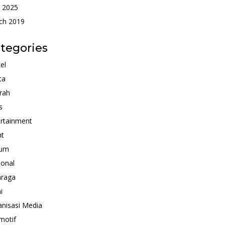
 2025
ch 2019
tegories
kel
ta
rah
s
rtainment
nt
um
ional
hraga
i
nisasi Media
motif