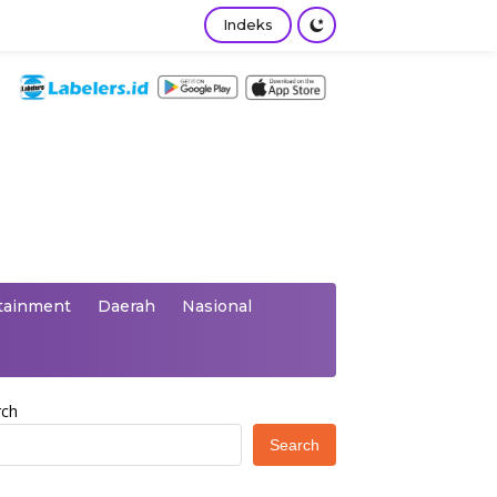
Indeks
tainment
Daerah
Nasional
rch
Search