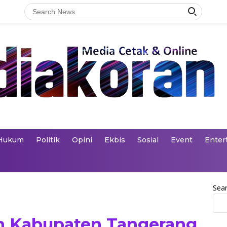
Hukum
Politik
Opini
Ekbis
Sosial
Event
Enter
Sea
n Kabupaten Tangerang