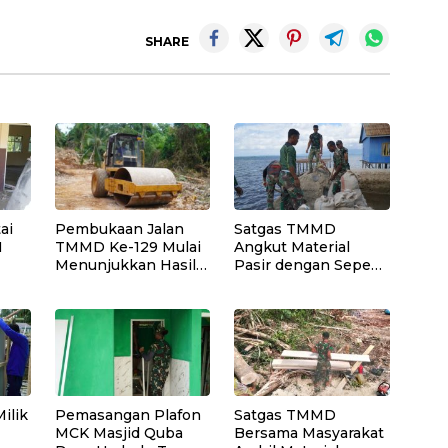
SHARE
ai
Pembukaan Jalan
Satgas TMMD
N
TMMD Ke-129 Mulai
Angkut Material
Menunjukkan Hasil
Pasir dengan Sepeda
as
yang Signifikan
Motor untuk
Pekerjaan Rabat
Beton Jalan
ilik
Pemasangan Plafon
Satgas TMMD
MCK Masjid Quba
Bersama Masyarakat