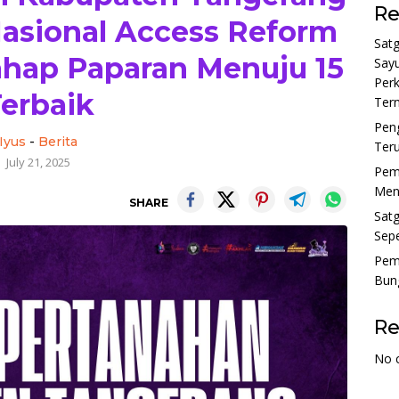
Re
asional Access Reform
Sat
ahap Paparan Menuju 15
Sayu
Perk
erbaik
Tern
Pen
Iyus
-
Berita
Ter
July 21, 2025
Pem
Menu
SHARE
Sat
Sepe
Pem
Bun
R
No 