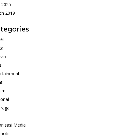
 2025
ch 2019
tegories
kel
ta
rah
s
rtainment
nt
um
ional
hraga
i
nisasi Media
motif