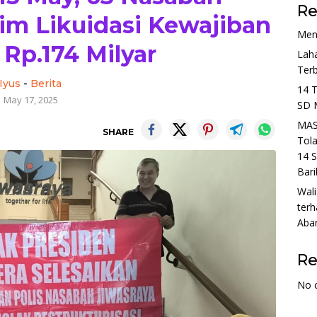
Re
im Likuidasi Kewajiban
Men
 Rp.174 Milyar
Lah
Ter
Iyus
-
Berita
14 
May 17, 2025
SD 
MAS
SHARE
Tol
14 S
Bari
Wali
terh
Aba
R
No 