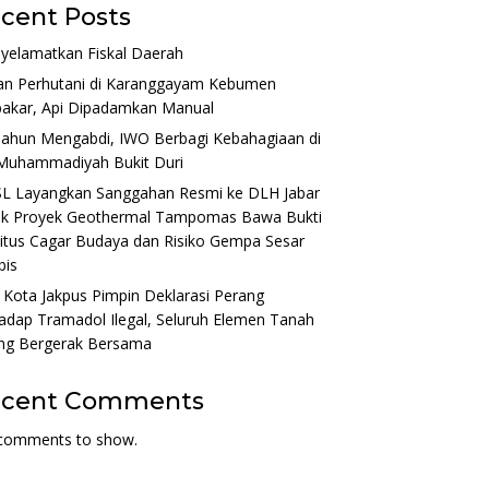
cent Posts
yelamatkan Fiskal Daerah
an Perhutani di Karanggayam Kebumen
bakar, Api Dipadamkan Manual
Tahun Mengabdi, IWO Berbagi Kebahagiaan di
Muhammadiyah Bukit Duri
L Layangkan Sanggahan Resmi ke DLH Jabar
ak Proyek Geothermal Tampomas Bawa Bukti
itus Cagar Budaya dan Risiko Gempa Sesar
bis
 Kota Jakpus Pimpin Deklarasi Perang
adap Tramadol Ilegal, Seluruh Elemen Tanah
ng Bergerak Bersama
ecent Comments
comments to show.