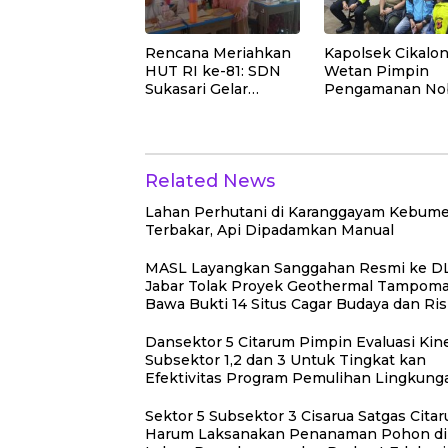
Rencana Meriahkan
Kapolsek Cikalo
HUT RI ke-81: SDN
Wetan Pimpin
Sukasari Gelar
Pengamanan No
Lomba 21 Agustus,
Final Piala Presi
Tanpa Pungutan
2026, Situasi
Sepekarpun
Berlangsung Am
dan Kondusif
Related News
Lahan Perhutani di Karanggayam Kebum
Terbakar, Api Dipadamkan Manual
MASL Layangkan Sanggahan Resmi ke D
Jabar Tolak Proyek Geothermal Tampom
Bawa Bukti 14 Situs Cagar Budaya dan Ris
Gempa Sesar Baribis
Dansektor 5 Citarum Pimpin Evaluasi Kine
Subsektor 1,2 dan 3 Untuk Tingkat kan
Efektivitas Program Pemulihan Lingkun
Sektor 5 Subsektor 3 Cisarua Satgas Cita
Harum Laksanakan Penanaman Pohon di