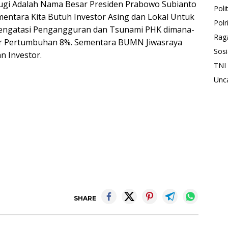
rugi Adalah Nama Besar Presiden Prabowo Subianto
Polit
entara Kita Butuh Investor Asing dan Lokal Untuk
Polr
ngatasi Pengangguran dan Tsunami PHK dimana-
Rag
jar Pertumbuhan 8%. Sementara BUMN Jiwasraya
Sosi
n Investor.
TNI
Unc
SHARE