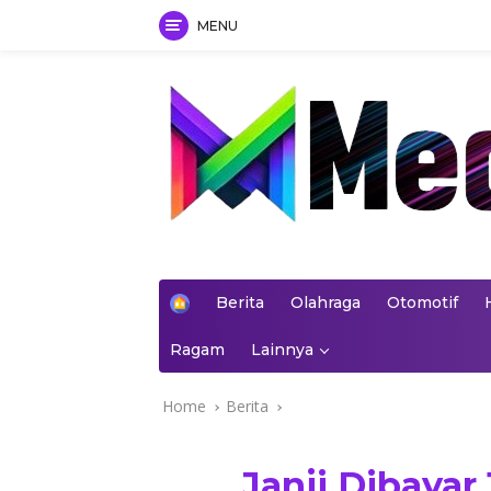
MENU
Skip
to
content
mediakoran.com
H
Berita
Olahraga
Otomotif
o
m
Ragam
Lainnya
e
Home
Berita
Janji Dibayar