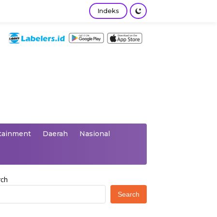
Indeks
tainment
Daerah
Nasional
rch
Search