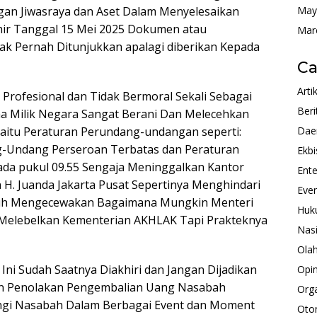
May
n Jiwasraya dan Aset Dalam Menyelesaikan
ir Tanggal 15 Mei 2025 Dokumen atau
Mar
dak Pernah Ditunjukkan apalagi diberikan Kepada
Ca
Arti
 Profesional dan Tidak Bermoral Sekali Sebagai
Beri
a Milik Negara Sangat Berani Dan Melecehkan
Dae
aitu Peraturan Perundang-undangan seperti:
-Undang Perseroan Terbatas dan Peraturan
Ekbi
Pada pukul 09.55 Sengaja Meninggalkan Kantor
Ente
n H. Juanda Jakarta Pusat Sepertinya Menghindari
Eve
guh Mengecewakan Bagaimana Mungkin Menteri
Huk
 Melebelkan Kementerian AKHLAK Tapi Prakteknya
Nas
Ola
ni Sudah Saatnya Diakhiri dan Jangan Dijadikan
Opin
an Penolakan Pengembalian Uang Nasabah
Orga
ngi Nasabah Dalam Berbagai Event dan Moment
Oto