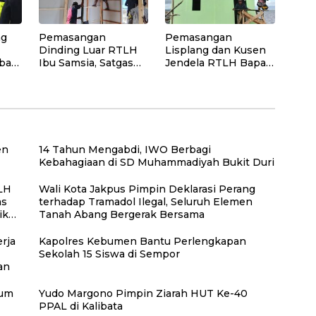
Kepedulian
Lingkungan
ng
Pemasangan
Pemasangan
Dinding Luar RTLH
Lisplang dan Kusen
bar
Ibu Samsia, Satgas
Jendela RTLH Bapak
den
TMMD Ke-129
Nardianto Terus
Wujudkan Hunian
Dikebut Satgas
an
Layak bagi Warga
TMMD Ke-129
en
14 Tahun Mengabdi, IWO Berbagi
Kebahagiaan di SD Muhammadiyah Bukit Duri
LH
Wali Kota Jakpus Pimpin Deklarasi Perang
as
terhadap Tramadol Ilegal, Seluruh Elemen
iko
Tanah Abang Bergerak Bersama
rja
Kapolres Kebumen Bantu Perlengkapan
Sekolah 15 Siswa di Sempor
gan
rum
Yudo Margono Pimpin Ziarah HUT Ke-40
PPAL di Kalibata