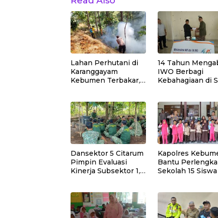
Read Also
Lahan Perhutani di
14 Tahun Mengab
Karanggayam
IWO Berbagi
Kebumen Terbakar,
Kebahagiaan di 
Api Dipadamkan
Muhammadiyah
Manual
Bukit Duri
Dansektor 5 Citarum
Kapolres Kebum
Pimpin Evaluasi
Bantu Perlengk
Kinerja Subsektor 1,2
Sekolah 15 Siswa
dan 3 Untuk Tingkat
Sempor
kan Efektivitas
Program Pemulihan
Lingkungan