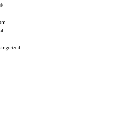
ik
i
am
al
ategorized