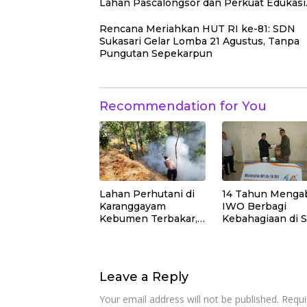
Lahan Pascalongsor dan Perkuat Edukasi
Kepedulian Lingkungan
Rencana Meriahkan HUT RI ke-81: SDN
Sukasari Gelar Lomba 21 Agustus, Tanpa
Pungutan Sepekarpun
Recommendation for You
Lahan Perhutani di
14 Tahun Mengab
Karanggayam
IWO Berbagi
Kebumen Terbakar,
Kebahagiaan di 
Api Dipadamkan
Muhammadiyah
Manual
Bukit Duri
Leave a Reply
Your email address will not be published.
Requi