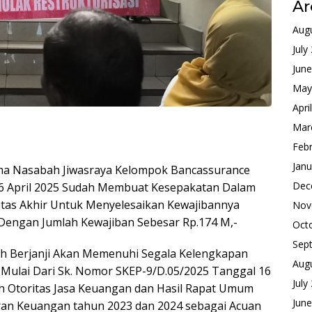
Ar
Aug
July
Jun
May
Apri
Mar
Feb
Janu
ma Nasabah Jiwasraya Kelompok Bancassurance
Dec
6 April 2025 Sudah Membuat Kesepakatan Dalam
Batas Akhir Untuk Menyelesaikan Kewajibannya
Nov
engan Jumlah Kewajiban Sebesar Rp.174 M,-
Oct
Sep
ah Berjanji Akan Memenuhi Segala Kelengkapan
Aug
si Mulai Dari Sk. Nomor SKEP-9/D.05/2025 Tanggal 16
July
eh Otoritas Jasa Keuangan dan Hasil Rapat Umum
Jun
an Keuangan tahun 2023 dan 2024 sebagai Acuan