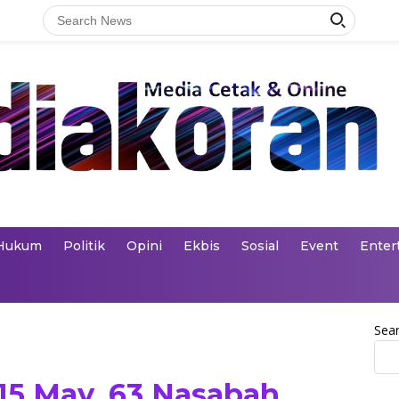
Hukum
Politik
Opini
Ekbis
Sosial
Event
Enter
Sea
 15 May, 63 Nasabah