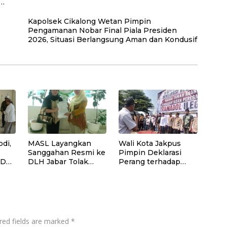
Kapolsek Cikalong Wetan Pimpin
Pengamanan Nobar Final Piala Presiden
2026, Situasi Berlangsung Aman dan Kondusif
di,
MASL Layangkan
Wali Kota Jakpus
Sanggahan Resmi ke
Pimpin Deklarasi
SD
DLH Jabar Tolak
Perang terhadap
Proyek Geothermal
Tramadol Ilegal,
Tampomas Bawa
Seluruh Elemen
Bukti 14 Situs Cagar
Tanah Abang
Budaya dan Risiko
Bergerak Bersama
Gempa Sesar Baribis
red fields are marked
*