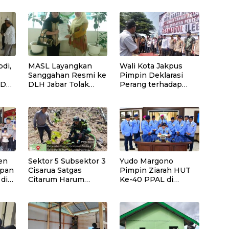
di,
MASL Layangkan
Wali Kota Jakpus
Sanggahan Resmi ke
Pimpin Deklarasi
SD
DLH Jabar Tolak
Perang terhadap
Proyek Geothermal
Tramadol Ilegal,
Tampomas Bawa
Seluruh Elemen
Bukti 14 Situs Cagar
Tanah Abang
Budaya dan Risiko
Bergerak Bersama
Gempa Sesar Baribis
en
Sektor 5 Subsektor 3
Yudo Margono
apan
Cisarua Satgas
Pimpin Ziarah HUT
 di
Citarum Harum
Ke-40 PPAL di
Laksanakan
Kalibata
Penanaman Pohon
di Lahan
Pascalongsor dan
Perkuat Edukasi