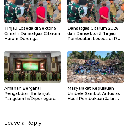
Tinjau Loseda di Sektor 5
Dansatgas Citarum 2026
Cimahi, Dansatgas Citarum
dan Dansektor 5 Tinjau
Harum Dorong
Pembuatan Loseda di RW
Pengelolaan Sampah
22 Kelurahan Cibabat
Dimulai dari Rumah
Amanah Berganti,
Masyarakat Kepulauan
Pengabdian Berlanjut,
Umbele Sambut Antusias
Pangdam IV/Diponegoro
Hasil Pembukaan Jalan
Pimpin Sertijab sejumlah
TMMD
Pejabat Kodam
IV/Diponegoro
Leave a Reply