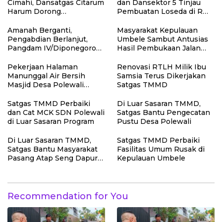
Cimahi, Dansatgas Citarum
dan Dansektor 5 Tinjau
Harum Dorong
Pembuatan Loseda di RW
Pengelolaan Sampah
22 Kelurahan Cibabat
Dimulai dari Rumah
Amanah Berganti,
Masyarakat Kepulauan
Pengabdian Berlanjut,
Umbele Sambut Antusias
Pangdam IV/Diponegoro
Hasil Pembukaan Jalan
Pimpin Sertijab sejumlah
TMMD
Pejabat Kodam
Pekerjaan Halaman
Renovasi RTLH Milik Ibu
IV/Diponegoro
Manunggal Air Bersih
Samsia Terus Dikerjakan
Masjid Desa Polewali
Satgas TMMD
Terus Dikebut Jelang
Penutupan TMMD
Satgas TMMD Perbaiki
Di Luar Sasaran TMMD,
dan Cat MCK SDN Polewali
Satgas Bantu Pengecatan
di Luar Sasaran Program
Pustu Desa Polewali
Di Luar Sasaran TMMD,
Satgas TMMD Perbaiki
Satgas Bantu Masyarakat
Fasilitas Umum Rusak di
Pasang Atap Seng Dapur
Kepulauan Umbele
Rumah
Recommendation for You