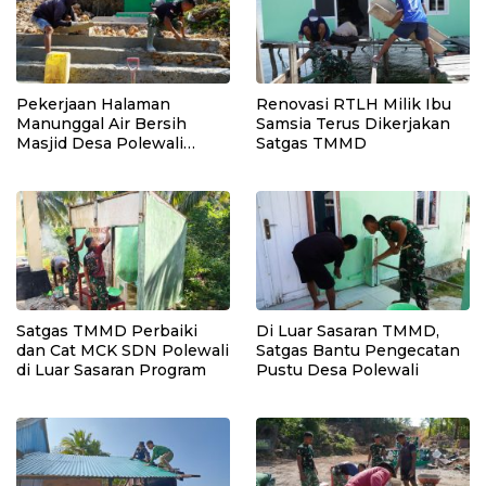
Pekerjaan Halaman
Renovasi RTLH Milik Ibu
Manunggal Air Bersih
Samsia Terus Dikerjakan
Masjid Desa Polewali
Satgas TMMD
Terus Dikebut Jelang
Penutupan TMMD
Satgas TMMD Perbaiki
Di Luar Sasaran TMMD,
dan Cat MCK SDN Polewali
Satgas Bantu Pengecatan
di Luar Sasaran Program
Pustu Desa Polewali