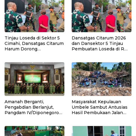
Tinjau Loseda di Sektor 5
Dansatgas Citarum 2026
Cimahi, Dansatgas Citarum
dan Dansektor 5 Tinjau
Harum Dorong
Pembuatan Loseda di RW
Pengelolaan Sampah
22 Kelurahan Cibabat
Dimulai dari Rumah
Amanah Berganti,
Masyarakat Kepulauan
Pengabdian Berlanjut,
Umbele Sambut Antusias
Pangdam IV/Diponegoro
Hasil Pembukaan Jalan
Pimpin Sertijab sejumlah
TMMD
Pejabat Kodam
IV/Diponegoro