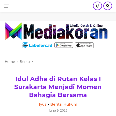
mediakoran.com
Skip
to
content
Home
Berita
Idul Adha di Rutan Kelas I
Surakarta Menjadi Momen
Bahagia Bersama
Iyus
-
Berita
,
Hukum
June 9, 2025