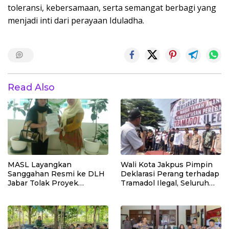
toleransi, kebersamaan, serta semangat berbagi yang
menjadi inti dari perayaan Iduladha.
Read Also
MASL Layangkan
Wali Kota Jakpus Pimpin
Sanggahan Resmi ke DLH
Deklarasi Perang terhadap
Jabar Tolak Proyek
Tramadol Ilegal, Seluruh
Geothermal Tampomas
Elemen Tanah Abang
Bawa Bukti 14 Situs Cagar
Bergerak Bersama
Budaya dan Risiko Gempa
Sesar Baribis