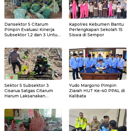
Dansektor 5 Citarum
Kapolres Kebumen Bantu
Pimpin Evaluasi Kinerja
Perlengkapan Sekolah 15
Subsektor 1,2 dan 3 Untuk
Siswa di Sempor
Tingkat kan Efektivitas
Program Pemulihan
Lingkungan
Sektor 5 Subsektor 3
Yudo Margono Pimpin
Cisarua Satgas Citarum
Ziarah HUT Ke-40 PPAL di
Harum Laksanakan
Kalibata
Penanaman Pohon di
Lahan Pascalongsor dan
Perkuat Edukasi
Kepedulian Lingkungan