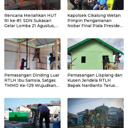
Rencana Meriahkan HUT
Kapolsek Cikalong Wetan
RI ke-81: SDN Sukasari
Pimpin Pengamanan
Gelar Lomba 21 Agustus,
Nobar Final Piala Presiden
Tanpa Pungutan
2026, Situasi Berlangsung
Sepekarpun
Aman dan Kondusif
Pemasangan Dinding Luar
Pemasangan Lisplang dan
RTLH Ibu Samsia, Satgas
Kusen Jendela RTLH
TMMD Ke-129 Wujudkan
Bapak Nardianto Terus
Hunian Layak bagi Warga
Dikebut Satgas TMMD Ke-
129