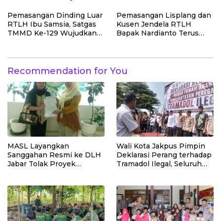
Tanpa Pungutan
2026, Situasi Berlangsung
Sepekarpun
Aman dan Kondusif
Pemasangan Dinding Luar
Pemasangan Lisplang dan
RTLH Ibu Samsia, Satgas
Kusen Jendela RTLH
TMMD Ke-129 Wujudkan
Bapak Nardianto Terus
Hunian Layak bagi Warga
Dikebut Satgas TMMD Ke-
129
Recommendation for You
MASL Layangkan
Wali Kota Jakpus Pimpin
Sanggahan Resmi ke DLH
Deklarasi Perang terhadap
Jabar Tolak Proyek
Tramadol Ilegal, Seluruh
Geothermal Tampomas
Elemen Tanah Abang
Bawa Bukti 14 Situs Cagar
Bergerak Bersama
Budaya dan Risiko Gempa
Sesar Baribis