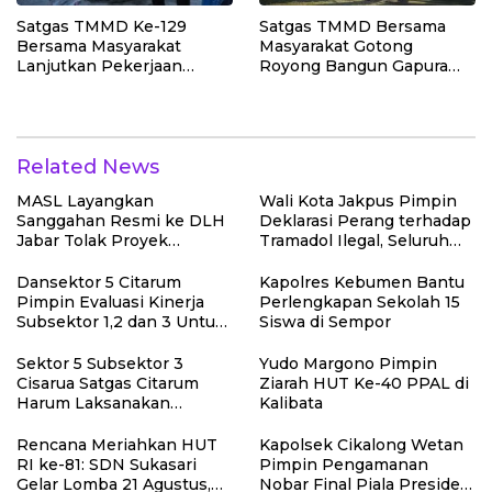
Satgas TMMD Ke-129
Satgas TMMD Bersama
Bersama Masyarakat
Masyarakat Gotong
Lanjutkan Pekerjaan
Royong Bangun Gapura
Program Manunggal Air
TMMD di Kepulauan
Bersih di Desa Umbele
Umbele
Related News
MASL Layangkan
Wali Kota Jakpus Pimpin
Sanggahan Resmi ke DLH
Deklarasi Perang terhadap
Jabar Tolak Proyek
Tramadol Ilegal, Seluruh
Geothermal Tampomas
Elemen Tanah Abang
Bawa Bukti 14 Situs Cagar
Bergerak Bersama
Dansektor 5 Citarum
Kapolres Kebumen Bantu
Budaya dan Risiko Gempa
Pimpin Evaluasi Kinerja
Perlengkapan Sekolah 15
Sesar Baribis
Subsektor 1,2 dan 3 Untuk
Siswa di Sempor
Tingkat kan Efektivitas
Program Pemulihan
Sektor 5 Subsektor 3
Yudo Margono Pimpin
Lingkungan
Cisarua Satgas Citarum
Ziarah HUT Ke-40 PPAL di
Harum Laksanakan
Kalibata
Penanaman Pohon di
Lahan Pascalongsor dan
Rencana Meriahkan HUT
Kapolsek Cikalong Wetan
Perkuat Edukasi
RI ke-81: SDN Sukasari
Pimpin Pengamanan
Kepedulian Lingkungan
Gelar Lomba 21 Agustus,
Nobar Final Piala Presiden